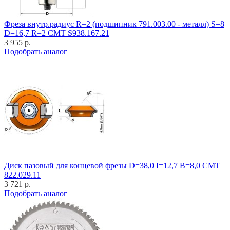
Фреза внутр.радиус R=2 (подшипник 791.003.00 - металл) S=8
D=16,7 R=2 CMT S938.167.21
3 955 р.
Подобрать аналог
Диск пазовый для концевой фрезы D=38,0 I=12,7 B=8,0 CMT
822.029.11
3 721 р.
Подобрать аналог