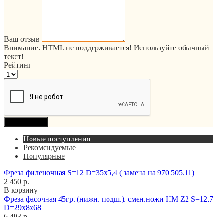
Ваш отзыв
Внимание:
HTML не поддерживается! Используйте обычный
текст!
Рейтинг
Продолжить
Новые поступления
Рекомендуемые
Популярные
Фреза филеночная S=12 D=35x5,4 ( замена на 970.505.11)
2 450 р.
В корзину
Фреза фасочная 45гр. (нижн. подш.), смен.ножи HM Z2 S=12,7
D=29x8x68
6 493 р.