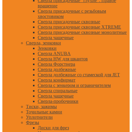
Сверла присадочные "глухие". Правое
вращение
Сверла присадочные с резьбовым
хвостовиком
Сверла присадочные сквозные
Сверла присадочные сквозные XTREME
Сверла присадочные сквозные монолитные
Сверла чашечные
Сверла, зенковки
Зенковки
Сверла ANUBA
Сверла HW для шкантов
Сверла Форстнера
Сверла долбежные
Сверла долбежные со стамеской для JET
Сверла конфирмат
Сверла с зенкером и ограничителем
Сверла спиральные
Сверла чашечные
Сверла-пробочники
Тиски, зажимы
Точильные камни
Уплотнители
Фрезы
Диски для фрез