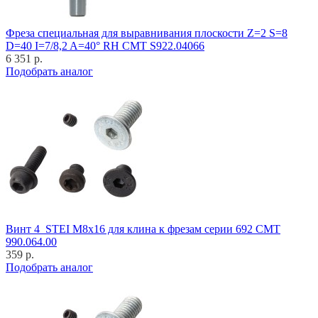
Фреза специальная для выравнивания плоскости Z=2 S=8
D=40 I=7/8,2 A=40° RH CMT S922.04066
6 351 р.
Подобрать аналог
Винт 4_STEI M8x16 для клина к фрезам серии 692 CMT
990.064.00
359 р.
Подобрать аналог