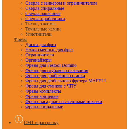
Сверла с зенкером и ограничителем
Сверла спиральные
Сверла чашечные
Сверла-пробочники
Тиски, зажимы
Точильные камни
Уплотнители
Фрезы
Диски для фрез
Ножи сменные для фрез
Ограничители
Органайзеры
Фрезы для Festool Domino
Фрезы для глубокого пазования
Фрезы для долбежного станка
Фрезы для дюбельного фрезера MAFELL
Фрезы для станков с ЧПУ
Фрезы комплекты
Фрезы концевые
Фрезы насадные со сменными ножами
Фрезы спиральные
CMT в рассрочку