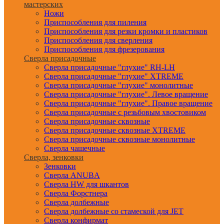
мастерских
Ножи
Приспособления для пиления
Приспособления для резки кромки и пластиков
Приспособления для сверления
Приспособления для фрезерования
Сверла присадочные
Сверла присадочные "глухие" RH-LH
Сверла присадочные "глухие" XTREME
Сверла присадочные "глухие" монолитные
Сверла присадочные "глухие". Левое вращение
Сверла присадочные "глухие". Правое вращение
Сверла присадочные с резьбовым хвостовиком
Сверла присадочные сквозные
Сверла присадочные сквозные XTREME
Сверла присадочные сквозные монолитные
Сверла чашечные
Сверла, зенковки
Зенковки
Сверла ANUBA
Сверла HW для шкантов
Сверла Форстнера
Сверла долбежные
Сверла долбежные со стамеской для JET
Сверла конфирмат