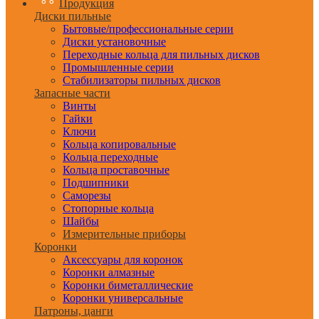
Продукция
Диски пильные
Бытовые/профессиональные серии
Диски установочные
Переходные кольца для пильных дисков
Промышленные серии
Стабилизаторы пильных дисков
Запасные части
Винты
Гайки
Ключи
Кольца копировальные
Кольца переходные
Кольца проставочные
Подшипники
Саморезы
Стопорные кольца
Шайбы
Измерительные приборы
Коронки
Аксессуары для коронок
Коронки алмазные
Коронки биметаллические
Коронки универсальные
Патроны, цанги