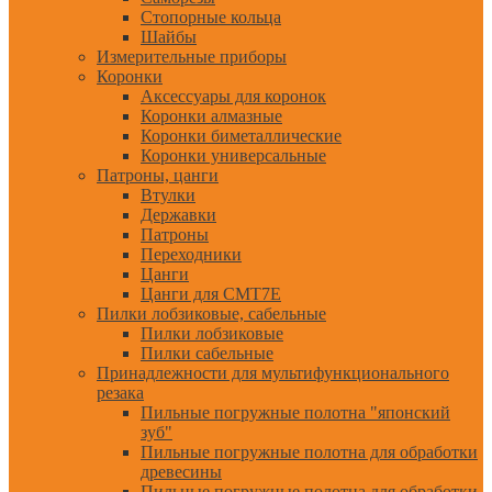
Стопорные кольца
Шайбы
Измерительные приборы
Коронки
Аксессуары для коронок
Коронки алмазные
Коронки биметаллические
Коронки универсальные
Патроны, цанги
Втулки
Державки
Патроны
Переходники
Цанги
Цанги для CMT7E
Пилки лобзиковые, сабельные
Пилки лобзиковые
Пилки сабельные
Принадлежности для мультифункционального
резака
Пильные погружные полотна "японский
зуб"
Пильные погружные полотна для обработки
древесины
Пильные погружные полотна для обработки