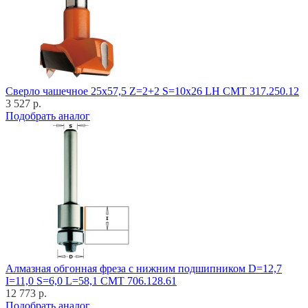
Cверло чашечное 25x57,5 Z=2+2 S=10x26 LH CMT 317.250.12
3 527 р.
Подобрать аналог
Алмазная обгонная фреза с нижним подшипником D=12,7
I=11,0 S=6,0 L=58,1 CMT 706.128.61
12 773 р.
Подобрать аналог