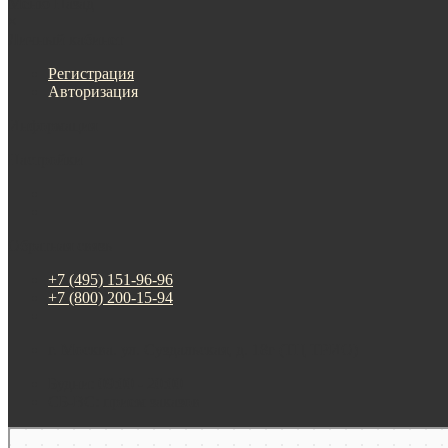
Меню
Назад
×
Личный кабинет
Регистрация
Авторизация
Информация
Настройки
Обратная связь
+7 (495) 151-96-96
+7 (800) 200-15-94
г. Москва. ул. Суздальская, д. 18г (ТЦ ТРИО)
Будни: 09:00 - 20:00
СБ-ВС: прием заказов
Москва
Яндекс Карты — транспорт, навигация, поиск мест