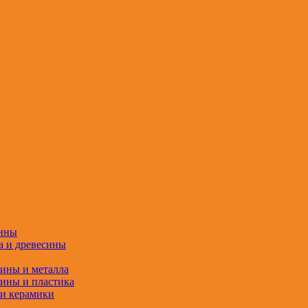
сины
а и древесины
сины и металла
сины и пластика
 и керамики