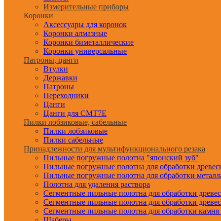
Измерительные приборы
Коронки
Аксессуары для коронок
Коронки алмазные
Коронки биметаллические
Коронки универсальные
Патроны, цанги
Втулки
Державки
Патроны
Переходники
Цанги
Цанги для CMT7E
Пилки лобзиковые, сабельные
Пилки лобзиковые
Пилки сабельные
Принадлежности для мультифункционального резака
Пильные погружные полотна "японский зуб"
Пильные погружные полотна для обработки древе
Пильные погружные полотна для обработки металл
Полотна для удаления раствора
Сегментные пильные полотна для обработки древе
Сегментные пильные полотна для обработки древе
Сегментные пильные полотна для обработки камня
Шаберы