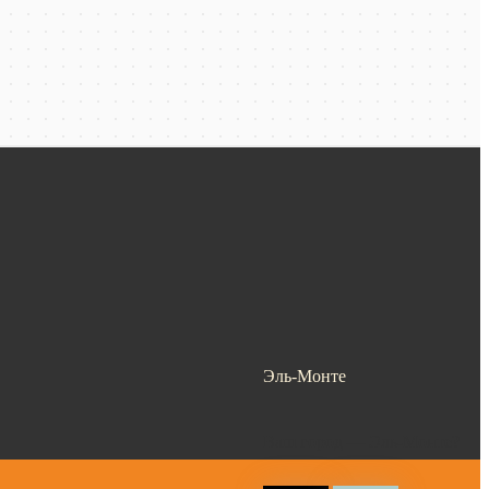
Эль-Монте
Ваш город —
Эль-Монте
?