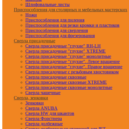
Шлифовальные листы
Приспособления для столярных и мебельных мастерских
Ножи
Приспособления для пиления
Приспособления для резки кромки и пластиков
Приспособления для сверления
Приспособления для фрезерования
Сверла присадочные
Сверла присадочные "глухие" RH-LH
Сверла присадочные "глухие" XTREME
Сверла присадочные "глухие" монолитные
Сверла присадочные "глухие". Левое вращение
Сверла присадочные "глухие". Правое вращение
Сверла присадочные с резьбовым хвостовиком
Сверла присадочные сквозные
Сверла присадочные сквозные XTREME
Сверла присадочные сквозные монолитные
Сверла чашечные
Сверла, зенковки
Зенковки
Сверла ANUBA
Сверла HW для шкантов
Сверла Форстнера
Сверла долбежные
Сверла долбежные со стамеской для JET