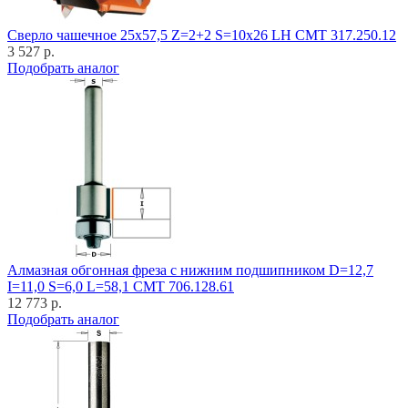
Cверло чашечное 25x57,5 Z=2+2 S=10x26 LH CMT 317.250.12
3 527 р.
Подобрать аналог
Алмазная обгонная фреза с нижним подшипником D=12,7
I=11,0 S=6,0 L=58,1 CMT 706.128.61
12 773 р.
Подобрать аналог