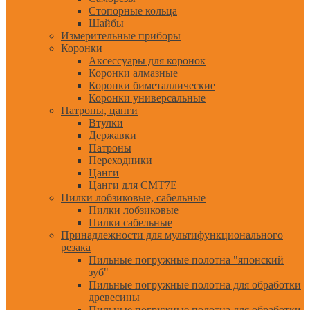
Стопорные кольца
Шайбы
Измерительные приборы
Коронки
Аксессуары для коронок
Коронки алмазные
Коронки биметаллические
Коронки универсальные
Патроны, цанги
Втулки
Державки
Патроны
Переходники
Цанги
Цанги для CMT7E
Пилки лобзиковые, сабельные
Пилки лобзиковые
Пилки сабельные
Принадлежности для мультифункционального
резака
Пильные погружные полотна "японский
зуб"
Пильные погружные полотна для обработки
древесины
Пильные погружные полотна для обработки