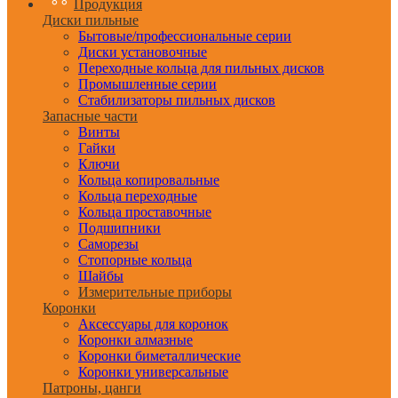
Продукция
Диски пильные
Бытовые/профессиональные серии
Диски установочные
Переходные кольца для пильных дисков
Промышленные серии
Стабилизаторы пильных дисков
Запасные части
Винты
Гайки
Ключи
Кольца копировальные
Кольца переходные
Кольца проставочные
Подшипники
Саморезы
Стопорные кольца
Шайбы
Измерительные приборы
Коронки
Аксессуары для коронок
Коронки алмазные
Коронки биметаллические
Коронки универсальные
Патроны, цанги