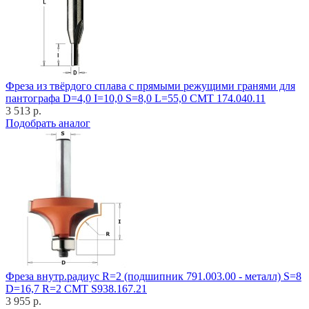
Фреза из твёрдого сплава с прямыми режущими гранями для
пантографа D=4,0 I=10,0 S=8,0 L=55,0 CMT 174.040.11
3 513 р.
Подобрать аналог
Фреза внутр.радиус R=2 (подшипник 791.003.00 - металл) S=8
D=16,7 R=2 CMT S938.167.21
3 955 р.