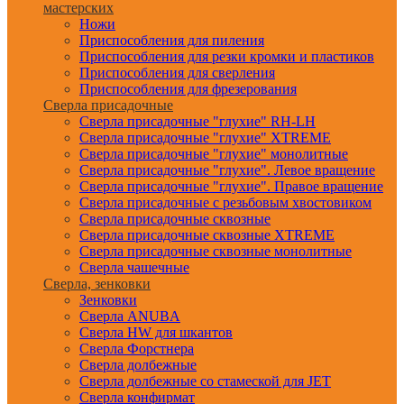
мастерских
Ножи
Приспособления для пиления
Приспособления для резки кромки и пластиков
Приспособления для сверления
Приспособления для фрезерования
Сверла присадочные
Сверла присадочные "глухие" RH-LH
Сверла присадочные "глухие" XTREME
Сверла присадочные "глухие" монолитные
Сверла присадочные "глухие". Левое вращение
Сверла присадочные "глухие". Правое вращение
Сверла присадочные с резьбовым хвостовиком
Сверла присадочные сквозные
Сверла присадочные сквозные XTREME
Сверла присадочные сквозные монолитные
Сверла чашечные
Сверла, зенковки
Зенковки
Сверла ANUBA
Сверла HW для шкантов
Сверла Форстнера
Сверла долбежные
Сверла долбежные со стамеской для JET
Сверла конфирмат