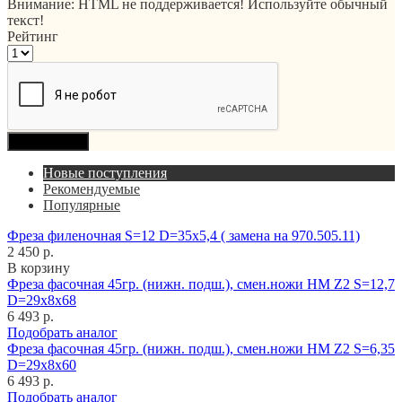
Внимание:
HTML не поддерживается! Используйте обычный
текст!
Рейтинг
Продолжить
Новые поступления
Рекомендуемые
Популярные
Фреза филеночная S=12 D=35x5,4 ( замена на 970.505.11)
2 450 р.
В корзину
Фреза фасочная 45гр. (нижн. подш.), смен.ножи HM Z2 S=12,7
D=29x8x68
6 493 р.
Подобрать аналог
Фреза фасочная 45гр. (нижн. подш.), смен.ножи HM Z2 S=6,35
D=29x8x60
6 493 р.
Подобрать аналог