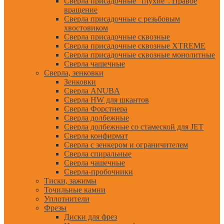
Сверла присадочные "глухие". Правое
вращение
Сверла присадочные с резьбовым
хвостовиком
Сверла присадочные сквозные
Сверла присадочные сквозные XTREME
Сверла присадочные сквозные монолитные
Сверла чашечные
Сверла, зенковки
Зенковки
Сверла ANUBA
Сверла HW для шкантов
Сверла Форстнера
Сверла долбежные
Сверла долбежные со стамеской для JET
Сверла конфирмат
Сверла с зенкером и ограничителем
Сверла спиральные
Сверла чашечные
Сверла-пробочники
Тиски, зажимы
Точильные камни
Уплотнители
Фрезы
Диски для фрез