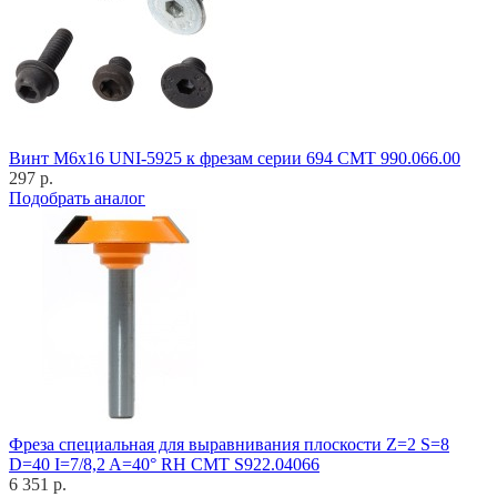
Винт M6x16 UNI-5925 к фрезам серии 694 CMT 990.066.00
297 р.
Подобрать аналог
Фреза специальная для выравнивания плоскости Z=2 S=8
D=40 I=7/8,2 A=40° RH CMT S922.04066
6 351 р.