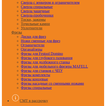
Сверла с зенкером и ограничителем
Сверла спиральные
Сверла чашечные
Сверла-пробочники
Тиски, зажимы
Точильные камни
Уплотнители
Фрезы
Диски для фрез
Ножи сменные для фрез
Ограничители
Органайзеры
Фрезы для Festool Domino
Фрезы для глубокого пазования
Фрезы для долбежного станка
Фрезы для дюбельного фрезера MAFELL
Фрезы для станков с ЧПУ
Фрезы комплекты
Фрезы концевые
Фрезы насадные со сменными ножами
Фрезы спиральные
CMT в рассрочку