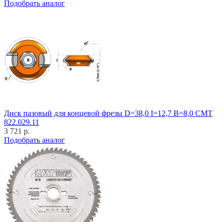
Подобрать аналог
Диск пазовый для концевой фрезы D=38,0 I=12,7 B=8,0 CMT
822.029.11
3 721 р.
Подобрать аналог