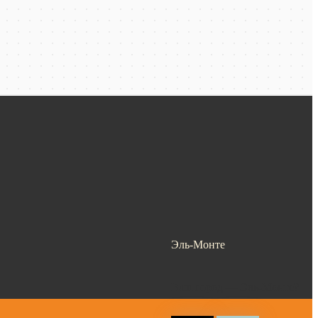
Эль-Монте
Ваш город —
Эль-Монте
?