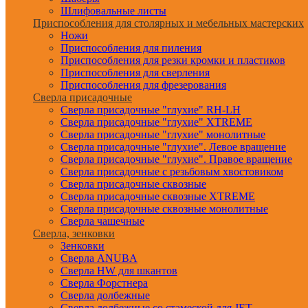
Шлифовальные листы
Приспособления для столярных и мебельных мастерских
Ножи
Приспособления для пиления
Приспособления для резки кромки и пластиков
Приспособления для сверления
Приспособления для фрезерования
Сверла присадочные
Сверла присадочные "глухие" RH-LH
Сверла присадочные "глухие" XTREME
Сверла присадочные "глухие" монолитные
Сверла присадочные "глухие". Левое вращение
Сверла присадочные "глухие". Правое вращение
Сверла присадочные с резьбовым хвостовиком
Сверла присадочные сквозные
Сверла присадочные сквозные XTREME
Сверла присадочные сквозные монолитные
Сверла чашечные
Сверла, зенковки
Зенковки
Сверла ANUBA
Сверла HW для шкантов
Сверла Форстнера
Сверла долбежные
Сверла долбежные со стамеской для JET