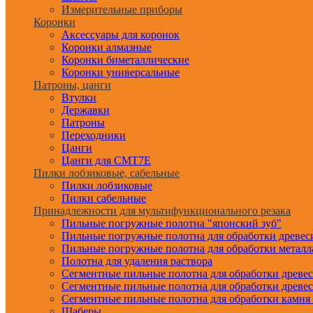
Измерительные приборы
Коронки
Аксессуары для коронок
Коронки алмазные
Коронки биметаллические
Коронки универсальные
Патроны, цанги
Втулки
Державки
Патроны
Переходники
Цанги
Цанги для CMT7E
Пилки лобзиковые, сабельные
Пилки лобзиковые
Пилки сабельные
Принадлежности для мультифункционального резака
Пильные погружные полотна "японский зуб"
Пильные погружные полотна для обработки древе
Пильные погружные полотна для обработки металл
Полотна для удаления раствора
Сегментные пильные полотна для обработки древе
Сегментные пильные полотна для обработки древе
Сегментные пильные полотна для обработки камня
Шаберы