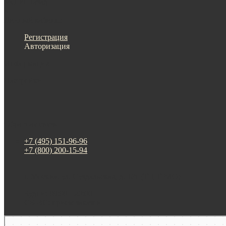
Меню
Назад
×
Личный кабинет
Регистрация
Авторизация
Информация
Настройки
Обратная связь
+7 (495) 151-96-96
+7 (800) 200-15-94
г. Москва. ул. Суздальская, д. 18г (ТЦ ТРИО)
Будни: 09:00 - 20:00
СБ-ВС: прием заказов
Москва
Яндекс Карты — транспорт, навигация, поиск мест