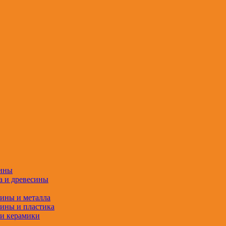
сины
а и древесины
сины и металла
сины и пластика
 и керамики