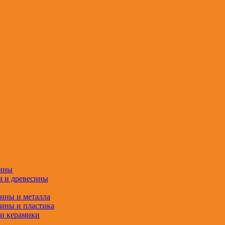
сины
а и древесины
сины и металла
сины и пластика
 и керамики