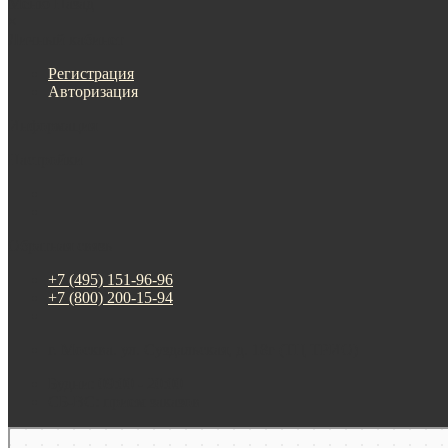
Меню
Назад
×
Личный кабинет
Регистрация
Авторизация
Информация
Настройки
Обратная связь
+7 (495) 151-96-96
+7 (800) 200-15-94
г. Москва. ул. Суздальская, д. 18г (ТЦ ТРИО)
Будни: 09:00 - 20:00
СБ-ВС: прием заказов
Москва
Яндекс Карты — транспорт, навигация, поиск мест