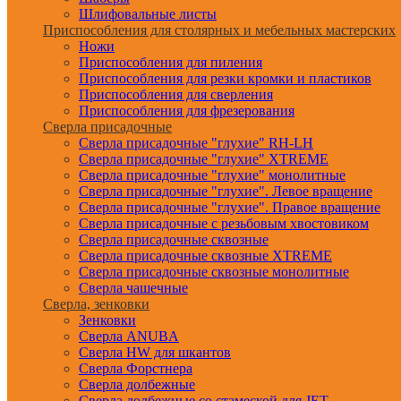
Шлифовальные листы
Приспособления для столярных и мебельных мастерских
Ножи
Приспособления для пиления
Приспособления для резки кромки и пластиков
Приспособления для сверления
Приспособления для фрезерования
Сверла присадочные
Сверла присадочные "глухие" RH-LH
Сверла присадочные "глухие" XTREME
Сверла присадочные "глухие" монолитные
Сверла присадочные "глухие". Левое вращение
Сверла присадочные "глухие". Правое вращение
Сверла присадочные с резьбовым хвостовиком
Сверла присадочные сквозные
Сверла присадочные сквозные XTREME
Сверла присадочные сквозные монолитные
Сверла чашечные
Сверла, зенковки
Зенковки
Сверла ANUBA
Сверла HW для шкантов
Сверла Форстнера
Сверла долбежные
Сверла долбежные со стамеской для JET