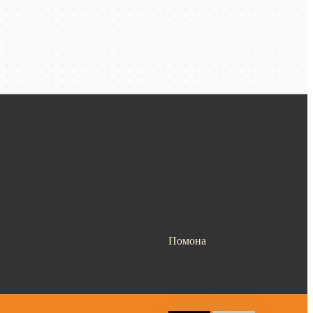
Помона
Ваш город —
Помона
?