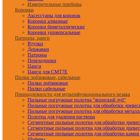
Измерительные приборы
Коронки
Аксессуары для коронок
Коронки алмазные
Коронки биметаллические
Коронки универсальные
Патроны, цанги
Втулки
Державки
Патроны
Переходники
Цанги
Цанги для CMT7E
Пилки лобзиковые, сабельные
Пилки лобзиковые
Пилки сабельные
Принадлежности для мультифункционального резака
Пильные погружные полотна "японский зуб"
Пильные погружные полотна для обработки древе
Пильные погружные полотна для обработки металл
Полотна для удаления раствора
Сегментные пильные полотна для обработки древе
Сегментные пильные полотна для обработки древе
Сегментные пильные полотна для обработки камня
Шаберы