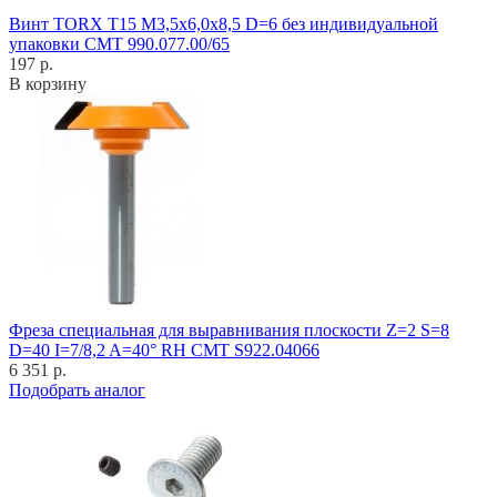
Винт TORX T15 M3,5x6,0x8,5 D=6 без индивидуальной
упаковки CMT 990.077.00/65
197 р.
В корзину
Фреза специальная для выравнивания плоскости Z=2 S=8
D=40 I=7/8,2 A=40° RH CMT S922.04066
6 351 р.
Подобрать аналог