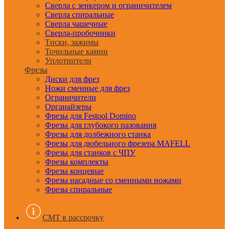
Сверла с зенкером и ограничителем
Сверла спиральные
Сверла чашечные
Сверла-пробочники
Тиски, зажимы
Точильные камни
Уплотнители
Фрезы
Диски для фрез
Ножи сменные для фрез
Ограничители
Органайзеры
Фрезы для Festool Domino
Фрезы для глубокого пазования
Фрезы для долбежного станка
Фрезы для дюбельного фрезера MAFELL
Фрезы для станков с ЧПУ
Фрезы комплекты
Фрезы концевые
Фрезы насадные со сменными ножами
Фрезы спиральные
CMT в рассрочку