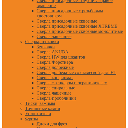
Сверла присадочные "глухие". Правое
вращение
Сверла присадочные с резьбовым
хвостовиком
Сверла присадочные сквозные
Сверла присадочные сквозные XTREME
Сверла присадочные сквозные монолитные
Сверла чашечные
Сверла, зенковки
Зенковки
Сверла ANUBA
Сверла HW для шкантов
Сверла Форстнера
Сверла долбежные
Сверла долбежные со стамеской для JET
Сверла конфирмат
Сверла с зенкером и ограничителем
Сверла спиральные
Сверла чашечные
Сверла-пробочники
Тиски, зажимы
Точильные камни
Уплотнители
Фрезы
Диски для фрез