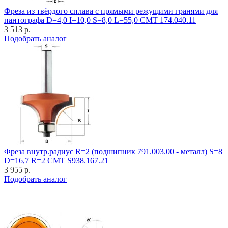
Фреза из твёрдого сплава с прямыми режущими гранями для
пантографа D=4,0 I=10,0 S=8,0 L=55,0 CMT 174.040.11
3 513 р.
Подобрать аналог
Фреза внутр.радиус R=2 (подшипник 791.003.00 - металл) S=8
D=16,7 R=2 CMT S938.167.21
3 955 р.
Подобрать аналог