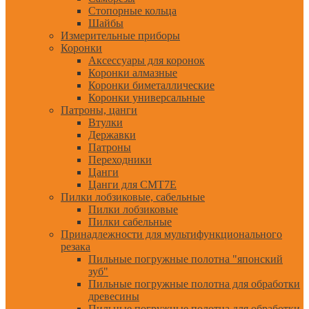
Стопорные кольца
Шайбы
Измерительные приборы
Коронки
Аксессуары для коронок
Коронки алмазные
Коронки биметаллические
Коронки универсальные
Патроны, цанги
Втулки
Державки
Патроны
Переходники
Цанги
Цанги для CMT7E
Пилки лобзиковые, сабельные
Пилки лобзиковые
Пилки сабельные
Принадлежности для мультифункционального
резака
Пильные погружные полотна "японский
зуб"
Пильные погружные полотна для обработки
древесины
Пильные погружные полотна для обработки