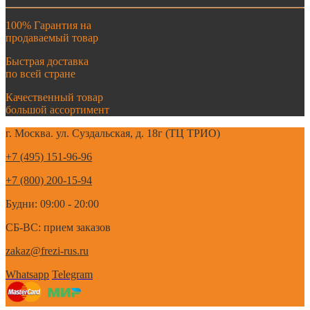
100% Гарантия на
продаваемый товар
Быстрая доставка
по всей стране
Качественный товар
большой ассортимент
г. Москва. ул. Суздальская, д. 18г (ТЦ ТРИО)
+7 (495) 151-96-96
+7 (800) 200-15-94
Будни: 09:00 - 20:00
СБ-ВС: прием заказов
zakaz@frezi-rus.ru
Whatsapp
Telegram