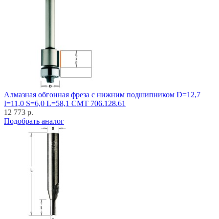
Алмазная обгонная фреза с нижним подшипником D=12,7
I=11,0 S=6,0 L=58,1 CMT 706.128.61
12 773 р.
Подобрать аналог