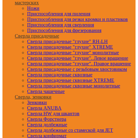
мастерских
Ножи
Приспособления для пиления
Приспособления для резки кромки и пластиков
Приспособления для сверления
Приспособления для фрезерования
Сверла присадочные
Сверла присадочные "глухие" RH-LH
Сверла присадочные "глухие" XTREME
Сверла присадочные "глухие" монолитные
Сверла присадочные "глухие". Левое вращение
Сверла присадочные "глухие". Правое вращение
Сверла присадочные с резьбовым хвостовиком
Сверла присадочные сквозные
Сверла присадочные сквозные XTREME
Сверла присадочные сквозные монолитные
Сверла чашечные
Сверла, зенковки
Зенковки
Сверла ANUBA
Сверла HW для шкантов
Сверла Форстнера
Сверла долбежные
Сверла долбежные со стамеской для JET
Сверла конфирмат