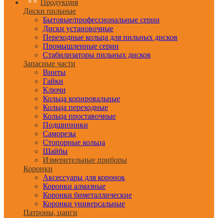
Продукция
Диски пильные
Бытовые/профессиональные серии
Диски установочные
Переходные кольца для пильных дисков
Промышленные серии
Стабилизаторы пильных дисков
Запасные части
Винты
Гайки
Ключи
Кольца копировальные
Кольца переходные
Кольца проставочные
Подшипники
Саморезы
Стопорные кольца
Шайбы
Измерительные приборы
Коронки
Аксессуары для коронок
Коронки алмазные
Коронки биметаллические
Коронки универсальные
Патроны, цанги