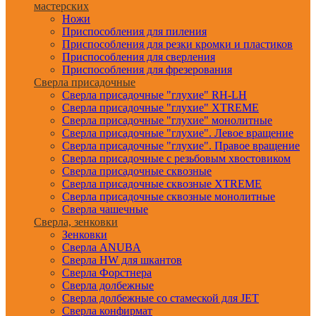
мастерских
Ножи
Приспособления для пиления
Приспособления для резки кромки и пластиков
Приспособления для сверления
Приспособления для фрезерования
Сверла присадочные
Сверла присадочные "глухие" RH-LH
Сверла присадочные "глухие" XTREME
Сверла присадочные "глухие" монолитные
Сверла присадочные "глухие". Левое вращение
Сверла присадочные "глухие". Правое вращение
Сверла присадочные с резьбовым хвостовиком
Сверла присадочные сквозные
Сверла присадочные сквозные XTREME
Сверла присадочные сквозные монолитные
Сверла чашечные
Сверла, зенковки
Зенковки
Сверла ANUBA
Сверла HW для шкантов
Сверла Форстнера
Сверла долбежные
Сверла долбежные со стамеской для JET
Сверла конфирмат