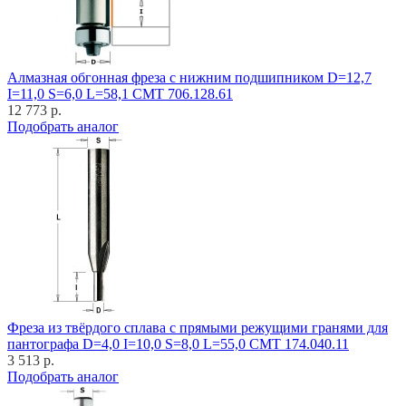
Алмазная обгонная фреза с нижним подшипником D=12,7
I=11,0 S=6,0 L=58,1 CMT 706.128.61
12 773 р.
Подобрать аналог
Фреза из твёрдого сплава с прямыми режущими гранями для
пантографа D=4,0 I=10,0 S=8,0 L=55,0 CMT 174.040.11
3 513 р.
Подобрать аналог