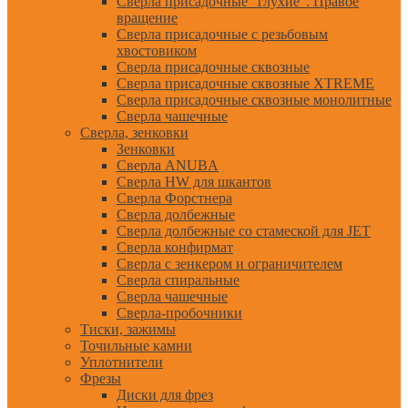
Сверла присадочные "глухие". Правое
вращение
Сверла присадочные с резьбовым
хвостовиком
Сверла присадочные сквозные
Сверла присадочные сквозные XTREME
Сверла присадочные сквозные монолитные
Сверла чашечные
Сверла, зенковки
Зенковки
Сверла ANUBA
Сверла HW для шкантов
Сверла Форстнера
Сверла долбежные
Сверла долбежные со стамеской для JET
Сверла конфирмат
Сверла с зенкером и ограничителем
Сверла спиральные
Сверла чашечные
Сверла-пробочники
Тиски, зажимы
Точильные камни
Уплотнители
Фрезы
Диски для фрез