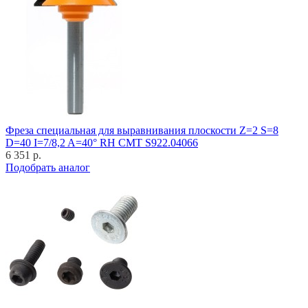
Фреза специальная для выравнивания плоскости Z=2 S=8
D=40 I=7/8,2 A=40° RH CMT S922.04066
6 351 р.
Подобрать аналог