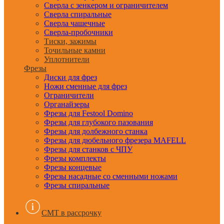
Сверла с зенкером и ограничителем
Сверла спиральные
Сверла чашечные
Сверла-пробочники
Тиски, зажимы
Точильные камни
Уплотнители
Фрезы
Диски для фрез
Ножи сменные для фрез
Ограничители
Органайзеры
Фрезы для Festool Domino
Фрезы для глубокого пазования
Фрезы для долбежного станка
Фрезы для дюбельного фрезера MAFELL
Фрезы для станков с ЧПУ
Фрезы комплекты
Фрезы концевые
Фрезы насадные со сменными ножами
Фрезы спиральные
CMT в рассрочку