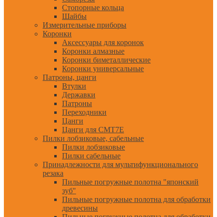
Стопорные кольца
Шайбы
Измерительные приборы
Коронки
Аксессуары для коронок
Коронки алмазные
Коронки биметаллические
Коронки универсальные
Патроны, цанги
Втулки
Державки
Патроны
Переходники
Цанги
Цанги для CMT7E
Пилки лобзиковые, сабельные
Пилки лобзиковые
Пилки сабельные
Принадлежности для мультифункционального
резака
Пильные погружные полотна "японский
зуб"
Пильные погружные полотна для обработки
древесины
Пильные погружные полотна для обработки