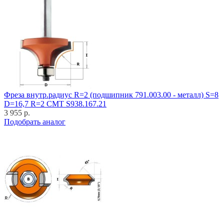
Фреза внутр.радиус R=2 (подшипник 791.003.00 - металл) S=8
D=16,7 R=2 CMT S938.167.21
3 955 р.
Подобрать аналог