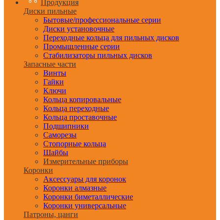
Продукция
Диски пильные
Бытовые/профессиональные серии
Диски установочные
Переходные кольца для пильных дисков
Промышленные серии
Стабилизаторы пильных дисков
Запасные части
Винты
Гайки
Ключи
Кольца копировальные
Кольца переходные
Кольца проставочные
Подшипники
Саморезы
Стопорные кольца
Шайбы
Измерительные приборы
Коронки
Аксессуары для коронок
Коронки алмазные
Коронки биметаллические
Коронки универсальные
Патроны, цанги