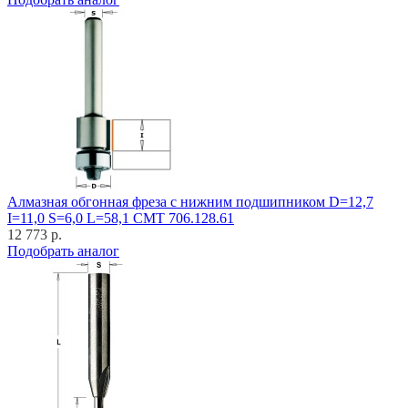
Алмазная обгонная фреза с нижним подшипником D=12,7
I=11,0 S=6,0 L=58,1 CMT 706.128.61
12 773 р.
Подобрать аналог