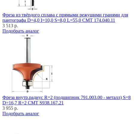
Фреза из твёрдого сплава с прямыми режущими гранями для
пантографа D=4,0 I=10,0 S=8,0 L=55,0 CMT 174.040.11
3 513 р.
Подобрать аналог
Фреза внутр.радиус R=2 (подшипник 791.003.00 - металл) S=8
D=16,7 R=2 CMT S938.167.21
3 955 р.
Подобрать аналог