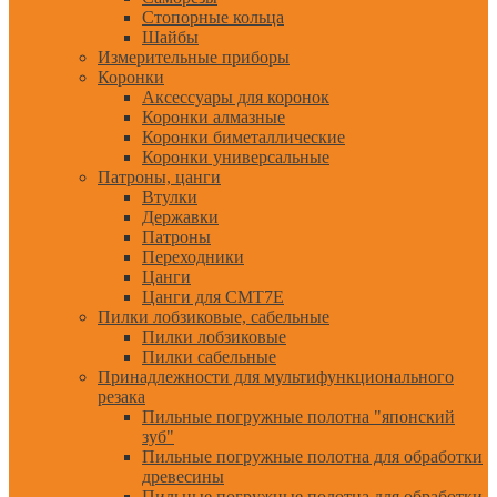
Стопорные кольца
Шайбы
Измерительные приборы
Коронки
Аксессуары для коронок
Коронки алмазные
Коронки биметаллические
Коронки универсальные
Патроны, цанги
Втулки
Державки
Патроны
Переходники
Цанги
Цанги для CMT7E
Пилки лобзиковые, сабельные
Пилки лобзиковые
Пилки сабельные
Принадлежности для мультифункционального
резака
Пильные погружные полотна "японский
зуб"
Пильные погружные полотна для обработки
древесины
Пильные погружные полотна для обработки