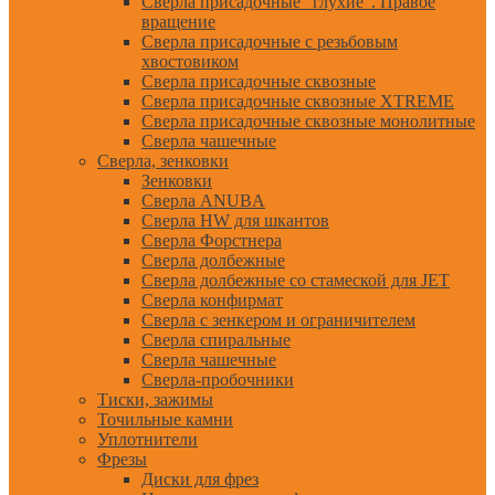
Сверла присадочные "глухие". Правое
вращение
Сверла присадочные с резьбовым
хвостовиком
Сверла присадочные сквозные
Сверла присадочные сквозные XTREME
Сверла присадочные сквозные монолитные
Сверла чашечные
Сверла, зенковки
Зенковки
Сверла ANUBA
Сверла HW для шкантов
Сверла Форстнера
Сверла долбежные
Сверла долбежные со стамеской для JET
Сверла конфирмат
Сверла с зенкером и ограничителем
Сверла спиральные
Сверла чашечные
Сверла-пробочники
Тиски, зажимы
Точильные камни
Уплотнители
Фрезы
Диски для фрез