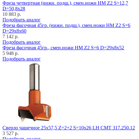
Фреза четвертная (нижн. подш.), смен.ножи HM Z2 S=12,7
D=50,8x28
10 883 р.
Подобрать аналог
Фреза фасочная 45гр. (нижн. подш.), смен.ножи HM Z2 S=6
D=29x8x60
7 142 р.
Подобрать аналог
Фреза фасочная 45гр., смен.ножи HM Z2 S=6 D=29x8x52
5 948 р.
Подобрать аналог
Cверло чашечное 25x57,5 Z=2+2 S=10x26 LH CMT 317.250.12
3 527 р.
Подобрать аналог