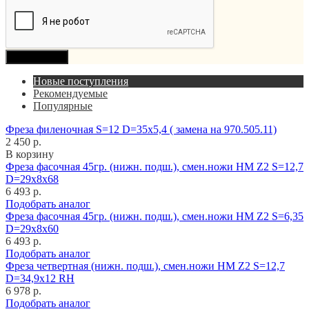
Продолжить
Новые поступления
Рекомендуемые
Популярные
Фреза филеночная S=12 D=35x5,4 ( замена на 970.505.11)
2 450 р.
В корзину
Фреза фасочная 45гр. (нижн. подш.), смен.ножи HM Z2 S=12,7
D=29x8x68
6 493 р.
Подобрать аналог
Фреза фасочная 45гр. (нижн. подш.), смен.ножи HM Z2 S=6,35
D=29x8x60
6 493 р.
Подобрать аналог
Фреза четвертная (нижн. подш.), смен.ножи HM Z2 S=12,7
D=34,9x12 RH
6 978 р.
Подобрать аналог