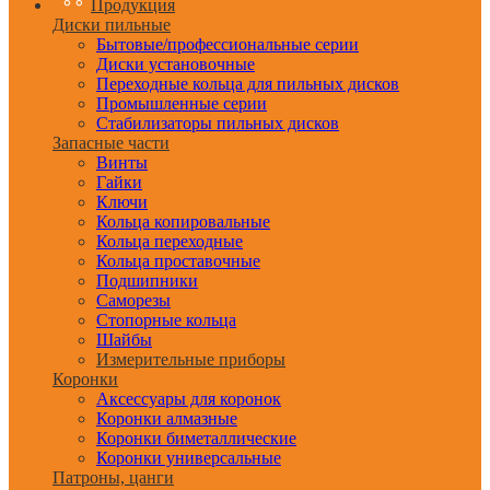
Продукция
Диски пильные
Бытовые/профессиональные серии
Диски установочные
Переходные кольца для пильных дисков
Промышленные серии
Стабилизаторы пильных дисков
Запасные части
Винты
Гайки
Ключи
Кольца копировальные
Кольца переходные
Кольца проставочные
Подшипники
Саморезы
Стопорные кольца
Шайбы
Измерительные приборы
Коронки
Аксессуары для коронок
Коронки алмазные
Коронки биметаллические
Коронки универсальные
Патроны, цанги