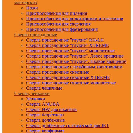
мастерских
Ножи
Приспособления для пиления
Приспособления для резки кромки и пластиков
Приспособления для сверления
Приспособления для фрезерования
Сверла присадочные
Сверла присадочные "глухие" RH-LH
Сверла присадочные "глухие" XTREME
Сверла присадочные "глухие" монолитные
Сверла присадочные "глухие". Левое вращение
Сверла присадочные "глухие". Правое вращение
Сверла присадочные с резьбовым хвостовиком
Сверла присадочные сквозные
Сверла присадочные сквозные XTREME
Сверла присадочные сквозные монолитные
Сверла чашечные
Сверла, зенковки
Зенковки
Сверла ANUBA
Сверла HW для шкантов
Сверла Форстнера
Сверла долбежные
Сверла долбежные со стамеской для JET
Сверла конфирмат