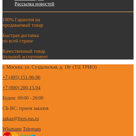
Рассылка новостей
100% Гарантия на
продаваемый товар
Быстрая доставка
по всей стране
Качественный товар
большой ассортимент
г. Москва. ул. Суздальская, д. 18г (ТЦ ТРИО)
+7 (495) 151-96-96
+7 (800) 200-15-94
Будни: 09:00 - 20:00
СБ-ВС: прием заказов
zakaz@frezi-rus.ru
Whatsapp
Telegram