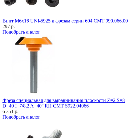
Винт M6x16 UNI-5925 к фрезам серии 694 CMT 990.066.00
297 р.
Подобрать аналог
Фреза специальная для выравнивания плоскости Z=2 S=8
D=40 I=7/8,2 A=40° RH CMT S922.04066
6 351 р.
Подобрать аналог