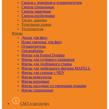
Сверла с зенкером и ограничителем
Сверла спиральные
Сверла чашечные
Сверла-пробочники
Тиски, зажимы
Точильные камни
Уплотнители
Фрезы
Диски для фрез
Ножи сменные для фрез
Ограничители
Органайзеры
Фрезы для Festool Domino
Фрезы для глубокого пазования
Фрезы для долбежного станка
Фрезы для дюбельного фрезера MAFELL
Фрезы для станков с ЧПУ
Фрезы комплекты
Фрезы концевые
Фрезы насадные со сменными ножами
Фрезы спиральные
CMT в рассрочку