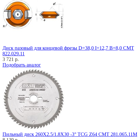
Диск пазовый для концевой фрезы D=38,0 I=12,7 B=8,0 CMT
822.029.11
3 721 р.
Подобрать аналог
Пильный диск 260X2.5/1.8X30 -3° TCG Z64 CMT 281.065.11M
8 139 р.