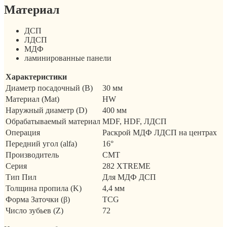
Материал
ДСП
ЛДСП
МДФ
ламинированные панели
Характеристики
Диаметр посадочный (B)
30 мм
Материал (Mat)
HW
Наружный диаметр (D)
400 мм
Обрабатываемый материал
MDF, HDF, ЛДСП
Операция
Раскрой МДФ ЛДСП на центрах
Передний угол (alfa)
16°
Производитель
CMT
Серия
282 XTREME
Тип Пил
Для МДФ ДСП
Толщина пропила (K)
4,4 мм
Форма Заточки (β)
TCG
Число зубьев (Z)
72