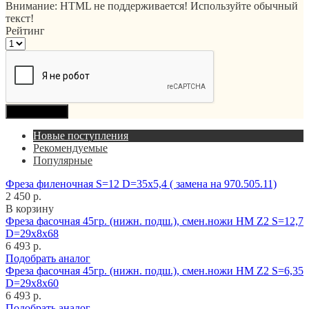
Внимание:
HTML не поддерживается! Используйте обычный
текст!
Рейтинг
Продолжить
Новые поступления
Рекомендуемые
Популярные
Фреза филеночная S=12 D=35x5,4 ( замена на 970.505.11)
2 450 р.
В корзину
Фреза фасочная 45гр. (нижн. подш.), смен.ножи HM Z2 S=12,7
D=29x8x68
6 493 р.
Подобрать аналог
Фреза фасочная 45гр. (нижн. подш.), смен.ножи HM Z2 S=6,35
D=29x8x60
6 493 р.
Подобрать аналог