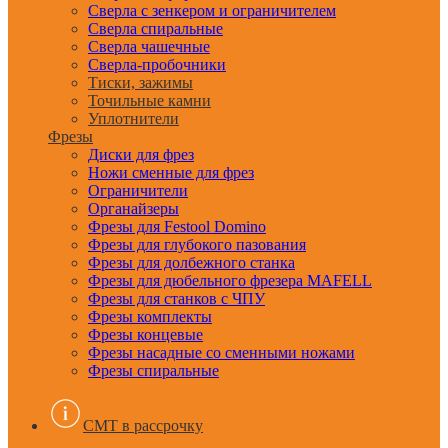
Сверла с зенкером и ограничителем
Сверла спиральные
Сверла чашечные
Сверла-пробочники
Тиски, зажимы
Точильные камни
Уплотнители
Фрезы
Диски для фрез
Ножи сменные для фрез
Ограничители
Органайзеры
Фрезы для Festool Domino
Фрезы для глубокого пазования
Фрезы для долбежного станка
Фрезы для дюбельного фрезера MAFELL
Фрезы для станков с ЧПУ
Фрезы комплекты
Фрезы концевые
Фрезы насадные со сменными ножами
Фрезы спиральные
CMT в рассрочку