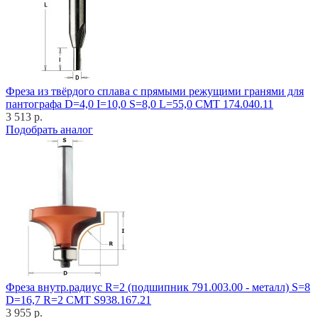
Фреза из твёрдого сплава с прямыми режущими гранями для
пантографа D=4,0 I=10,0 S=8,0 L=55,0 CMT 174.040.11
3 513 р.
Подобрать аналог
Фреза внутр.радиус R=2 (подшипник 791.003.00 - металл) S=8
D=16,7 R=2 CMT S938.167.21
3 955 р.