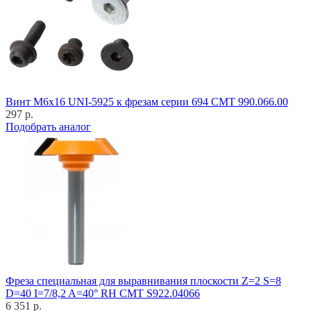
Винт M6x16 UNI-5925 к фрезам серии 694 CMT 990.066.00
297 р.
Подобрать аналог
Фреза специальная для выравнивания плоскости Z=2 S=8
D=40 I=7/8,2 A=40° RH CMT S922.04066
6 351 р.