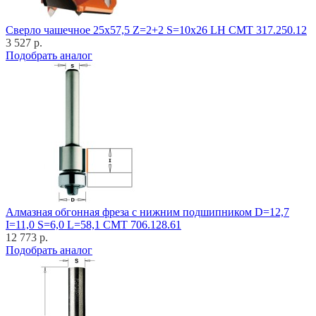
Cверло чашечное 25x57,5 Z=2+2 S=10x26 LH CMT 317.250.12
3 527 р.
Подобрать аналог
Алмазная обгонная фреза с нижним подшипником D=12,7
I=11,0 S=6,0 L=58,1 CMT 706.128.61
12 773 р.
Подобрать аналог