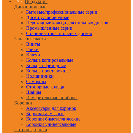
Продукция
Диски пильные
Бытовые/профессиональные серии
Диски установочные
Переходные кольца для пильных дисков
Промышленные серии
Стабилизаторы пильных дисков
Запасные части
Винты
Гайки
Ключи
Кольца копировальные
Кольца переходные
Кольца проставочные
Подшипники
Саморезы
Стопорные кольца
Шайбы
Измерительные приборы
Коронки
Аксессуары для коронок
Коронки алмазные
Коронки биметаллические
Коронки универсальные
Патроны, цанги