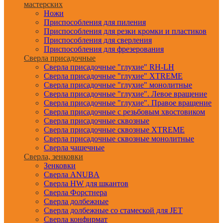
мастерских
Ножи
Приспособления для пиления
Приспособления для резки кромки и пластиков
Приспособления для сверления
Приспособления для фрезерования
Сверла присадочные
Сверла присадочные "глухие" RH-LH
Сверла присадочные "глухие" XTREME
Сверла присадочные "глухие" монолитные
Сверла присадочные "глухие". Левое вращение
Сверла присадочные "глухие". Правое вращение
Сверла присадочные с резьбовым хвостовиком
Сверла присадочные сквозные
Сверла присадочные сквозные XTREME
Сверла присадочные сквозные монолитные
Сверла чашечные
Сверла, зенковки
Зенковки
Сверла ANUBA
Сверла HW для шкантов
Сверла Форстнера
Сверла долбежные
Сверла долбежные со стамеской для JET
Сверла конфирмат