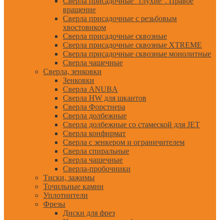
Сверла присадочные "глухие". Правое
вращение
Сверла присадочные с резьбовым
хвостовиком
Сверла присадочные сквозные
Сверла присадочные сквозные XTREME
Сверла присадочные сквозные монолитные
Сверла чашечные
Сверла, зенковки
Зенковки
Сверла ANUBA
Сверла HW для шкантов
Сверла Форстнера
Сверла долбежные
Сверла долбежные со стамеской для JET
Сверла конфирмат
Сверла с зенкером и ограничителем
Сверла спиральные
Сверла чашечные
Сверла-пробочники
Тиски, зажимы
Точильные камни
Уплотнители
Фрезы
Диски для фрез