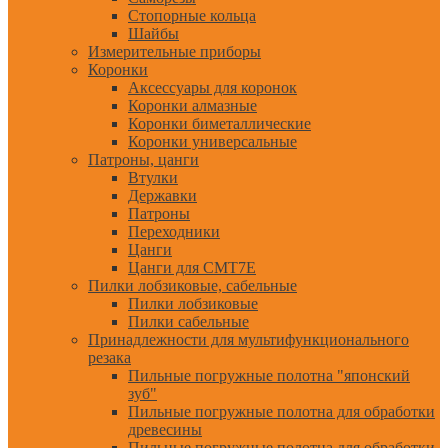
Стопорные кольца
Шайбы
Измерительные приборы
Коронки
Аксессуары для коронок
Коронки алмазные
Коронки биметаллические
Коронки универсальные
Патроны, цанги
Втулки
Державки
Патроны
Переходники
Цанги
Цанги для CMT7E
Пилки лобзиковые, сабельные
Пилки лобзиковые
Пилки сабельные
Принадлежности для мультифункционального
резака
Пильные погружные полотна "японский
зуб"
Пильные погружные полотна для обработки
древесины
Пильные погружные полотна для обработки