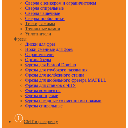
Сверла с зенкером и ограничителем
Сверла спиральные
Сверла чашечные
Сверла-пробочники
Тиски, зажимы
Точильные камни
Уплотнители
Фрезы
Диски для фрез
Ножи сменные для фрез
Ограничители
Органайзеры
Фрезы для Festool Domino
Фрезы для глубокого пазования
Фрезы для долбежного станка
Фрезы для дюбельного фрезера MAFELL
Фрезы для станков с ЧПУ
Фрезы комплекты
Фрезы концевые
Фрезы насадные со сменными ножами
Фрезы спиральные
CMT в рассрочку