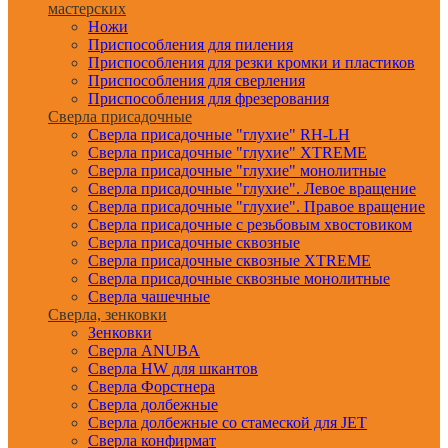
мастерских
Ножи
Приспособления для пиления
Приспособления для резки кромки и пластиков
Приспособления для сверления
Приспособления для фрезерования
Сверла присадочные
Сверла присадочные "глухие" RH-LH
Сверла присадочные "глухие" XTREME
Сверла присадочные "глухие" монолитные
Сверла присадочные "глухие". Левое вращение
Сверла присадочные "глухие". Правое вращение
Сверла присадочные с резьбовым хвостовиком
Сверла присадочные сквозные
Сверла присадочные сквозные XTREME
Сверла присадочные сквозные монолитные
Сверла чашечные
Сверла, зенковки
Зенковки
Сверла ANUBA
Сверла HW для шкантов
Сверла Форстнера
Сверла долбежные
Сверла долбежные со стамеской для JET
Сверла конфирмат