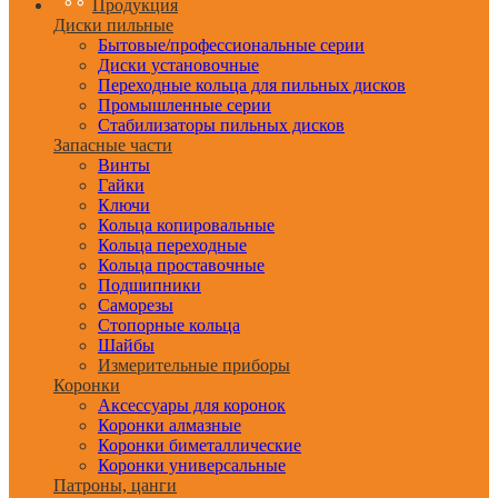
Продукция
Диски пильные
Бытовые/профессиональные серии
Диски установочные
Переходные кольца для пильных дисков
Промышленные серии
Стабилизаторы пильных дисков
Запасные части
Винты
Гайки
Ключи
Кольца копировальные
Кольца переходные
Кольца проставочные
Подшипники
Саморезы
Стопорные кольца
Шайбы
Измерительные приборы
Коронки
Аксессуары для коронок
Коронки алмазные
Коронки биметаллические
Коронки универсальные
Патроны, цанги