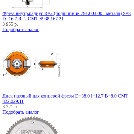
Фреза внутр.радиус R=2 (подшипник 791.003.00 - металл) S=8
D=16,7 R=2 CMT S938.167.21
3 955 р.
Подобрать аналог
Диск пазовый для концевой фрезы D=38,0 I=12,7 B=8,0 CMT
822.029.11
3 721 р.
Подобрать аналог