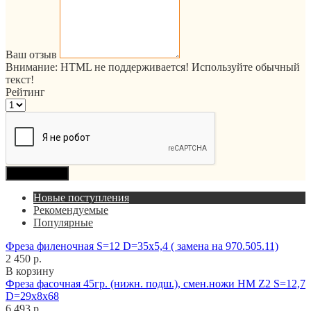
Ваш отзыв
Внимание:
HTML не поддерживается! Используйте обычный
текст!
Рейтинг
Продолжить
Новые поступления
Рекомендуемые
Популярные
Фреза филеночная S=12 D=35x5,4 ( замена на 970.505.11)
2 450 р.
В корзину
Фреза фасочная 45гр. (нижн. подш.), смен.ножи HM Z2 S=12,7
D=29x8x68
6 493 р.