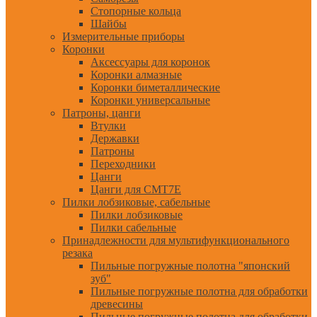
Стопорные кольца
Шайбы
Измерительные приборы
Коронки
Аксессуары для коронок
Коронки алмазные
Коронки биметаллические
Коронки универсальные
Патроны, цанги
Втулки
Державки
Патроны
Переходники
Цанги
Цанги для CMT7E
Пилки лобзиковые, сабельные
Пилки лобзиковые
Пилки сабельные
Принадлежности для мультифункционального
резака
Пильные погружные полотна "японский
зуб"
Пильные погружные полотна для обработки
древесины
Пильные погружные полотна для обработки