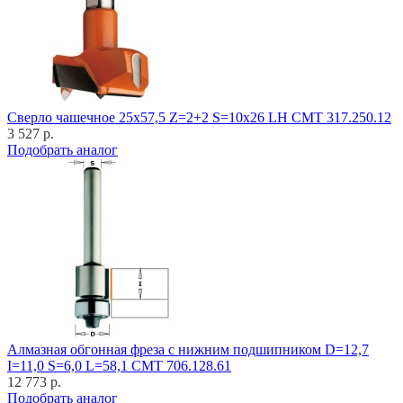
Cверло чашечное 25x57,5 Z=2+2 S=10x26 LH CMT 317.250.12
3 527 р.
Подобрать аналог
Алмазная обгонная фреза с нижним подшипником D=12,7
I=11,0 S=6,0 L=58,1 CMT 706.128.61
12 773 р.
Подобрать аналог