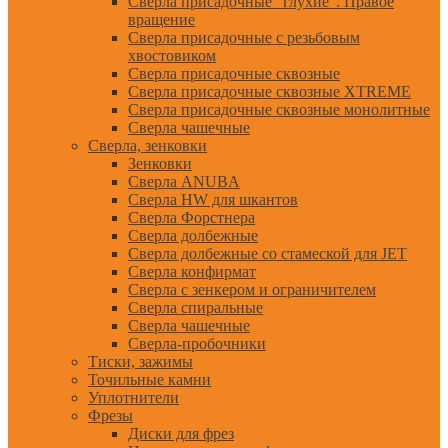
Сверла присадочные "глухие". Правое
вращение
Сверла присадочные с резьбовым
хвостовиком
Сверла присадочные сквозные
Сверла присадочные сквозные XTREME
Сверла присадочные сквозные монолитные
Сверла чашечные
Сверла, зенковки
Зенковки
Сверла ANUBA
Сверла HW для шкантов
Сверла Форстнера
Сверла долбежные
Сверла долбежные со стамеской для JET
Сверла конфирмат
Сверла с зенкером и ограничителем
Сверла спиральные
Сверла чашечные
Сверла-пробочники
Тиски, зажимы
Точильные камни
Уплотнители
Фрезы
Диски для фрез