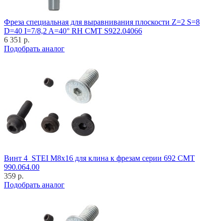
Фреза специальная для выравнивания плоскости Z=2 S=8
D=40 I=7/8,2 A=40° RH CMT S922.04066
6 351 р.
Подобрать аналог
Винт 4_STEI M8x16 для клина к фрезам серии 692 CMT
990.064.00
359 р.
Подобрать аналог