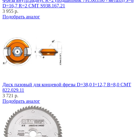
Фреза внутр.радиус R=2 (подшипник 791.003.00 - металл) S=8
D=16,7 R=2 CMT S938.167.21
3 955 р.
Подобрать аналог
Диск пазовый для концевой фрезы D=38,0 I=12,7 B=8,0 CMT
822.029.11
3 721 р.
Подобрать аналог