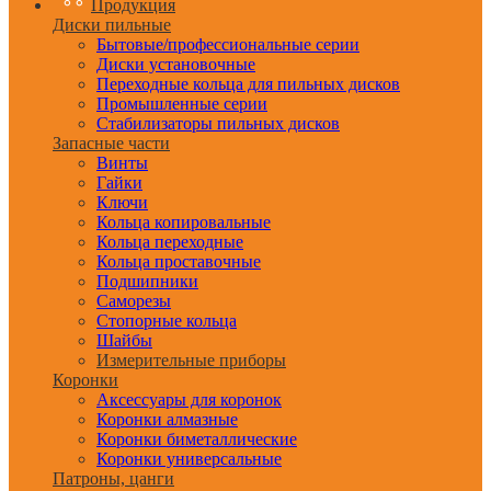
Продукция
Диски пильные
Бытовые/профессиональные серии
Диски установочные
Переходные кольца для пильных дисков
Промышленные серии
Стабилизаторы пильных дисков
Запасные части
Винты
Гайки
Ключи
Кольца копировальные
Кольца переходные
Кольца проставочные
Подшипники
Саморезы
Стопорные кольца
Шайбы
Измерительные приборы
Коронки
Аксессуары для коронок
Коронки алмазные
Коронки биметаллические
Коронки универсальные
Патроны, цанги