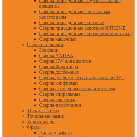
Сверла присадочные "глухие". Правое
вращение
Сверла присадочные с резьбовым
хвостовиком
Сверла присадочные сквозные
Сверла присадочные сквозные XTREME
Сверла присадочные сквозные монолитные
Сверла чашечные
Сверла, зенковки
Зенковки
Сверла ANUBA
Сверла HW для шкантов
Сверла Форстнера
Сверла долбежные
Сверла долбежные со стамеской для JET
Сверла конфирмат
Сверла с зенкером и ограничителем
Сверла спиральные
Сверла чашечные
Сверла-пробочники
Тиски, зажимы
Точильные камни
Уплотнители
Фрезы
Диски для фрез