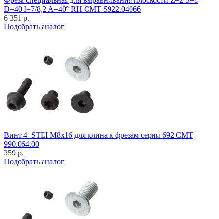
Фреза специальная для выравнивания плоскости Z=2 S=8
D=40 I=7/8,2 A=40° RH CMT S922.04066
6 351 р.
Подобрать аналог
Винт 4_STEI M8x16 для клина к фрезам серии 692 CMT
990.064.00
359 р.
Подобрать аналог