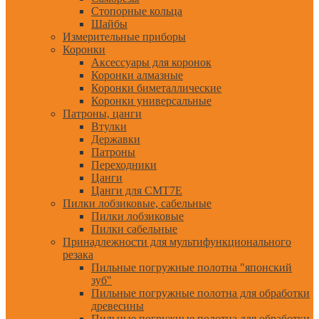
Стопорные кольца
Шайбы
Измерительные приборы
Коронки
Аксессуары для коронок
Коронки алмазные
Коронки биметаллические
Коронки универсальные
Патроны, цанги
Втулки
Державки
Патроны
Переходники
Цанги
Цанги для CMT7E
Пилки лобзиковые, сабельные
Пилки лобзиковые
Пилки сабельные
Принадлежности для мультифункционального
резака
Пильные погружные полотна "японский
зуб"
Пильные погружные полотна для обработки
древесины
Пильные погружные полотна для обработки