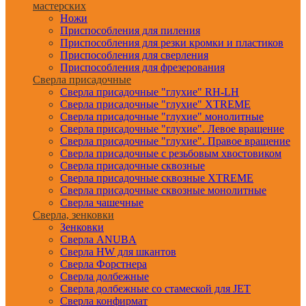
мастерских
Ножи
Приспособления для пиления
Приспособления для резки кромки и пластиков
Приспособления для сверления
Приспособления для фрезерования
Сверла присадочные
Сверла присадочные "глухие" RH-LH
Сверла присадочные "глухие" XTREME
Сверла присадочные "глухие" монолитные
Сверла присадочные "глухие". Левое вращение
Сверла присадочные "глухие". Правое вращение
Сверла присадочные с резьбовым хвостовиком
Сверла присадочные сквозные
Сверла присадочные сквозные XTREME
Сверла присадочные сквозные монолитные
Сверла чашечные
Сверла, зенковки
Зенковки
Сверла ANUBA
Сверла HW для шкантов
Сверла Форстнера
Сверла долбежные
Сверла долбежные со стамеской для JET
Сверла конфирмат