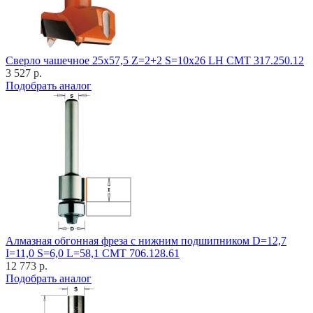
Cверло чашечное 25x57,5 Z=2+2 S=10x26 LH CMT 317.250.12
3 527 р.
Подобрать аналог
Алмазная обгонная фреза с нижним подшипником D=12,7
I=11,0 S=6,0 L=58,1 CMT 706.128.61
12 773 р.
Подобрать аналог