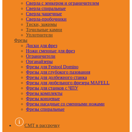
Сверла с зенкером и ограничителем
Сверла спиральные
Сверла чашечные
Сверла-пробочники
Тиски, зажимы
Точильные камни
Уплотнители
Фрезы
Диски для фрез
Ножи сменные для фрез
Ограничители
Органайзеры
Фрезы для Festool Domino
Фрезы для глубокого пазования
Фрезы для долбежного станка
Фрезы для дюбельного фрезера MAFELL
Фрезы для станков с ЧПУ
Фрезы комплекты
Фрезы концевые
Фрезы насадные со сменными ножами
Фрезы спиральные
CMT в рассрочку