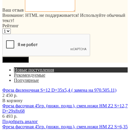
Ваш отзыв
Внимание:
HTML не поддерживается! Используйте обычный
текст!
Рейтинг
Продолжить
Новые поступления
Рекомендуемые
Популярные
Фреза филеночная S=12 D=35x5,4 ( замена на 970.505.11)
2 450 р.
В корзину
Фреза фасочная 45гр. (нижн. подш.), смен.ножи HM Z2 S=12,7
D=29x8x68
6 493 р.
Подобрать аналог
Фреза фасочная 45гр. (нижн. подш.), смен.ножи HM Z2 S=6,35