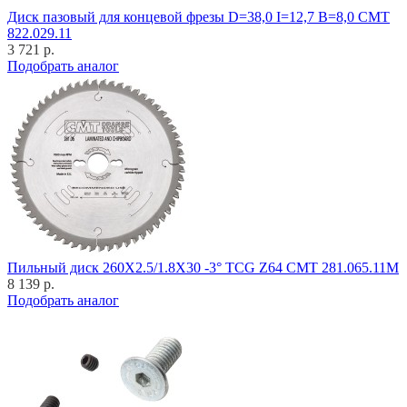
Диск пазовый для концевой фрезы D=38,0 I=12,7 B=8,0 CMT
822.029.11
3 721 р.
Подобрать аналог
Пильный диск 260X2.5/1.8X30 -3° TCG Z64 CMT 281.065.11M
8 139 р.
Подобрать аналог