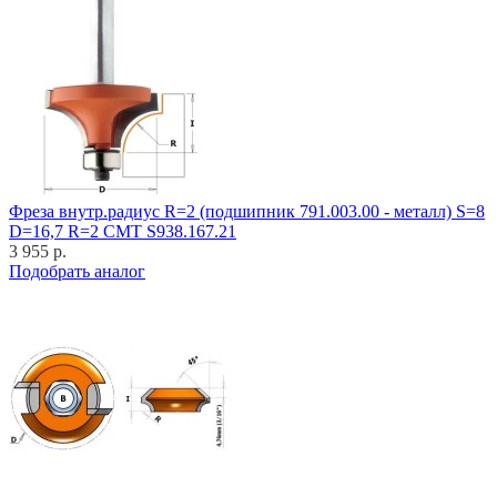
Фреза внутр.радиус R=2 (подшипник 791.003.00 - металл) S=8
D=16,7 R=2 CMT S938.167.21
3 955 р.
Подобрать аналог