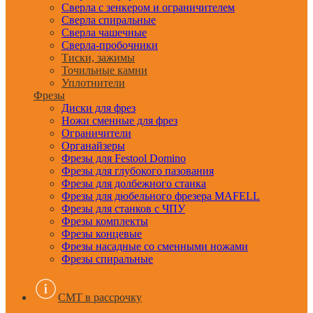
Сверла с зенкером и ограничителем
Сверла спиральные
Сверла чашечные
Сверла-пробочники
Тиски, зажимы
Точильные камни
Уплотнители
Фрезы
Диски для фрез
Ножи сменные для фрез
Ограничители
Органайзеры
Фрезы для Festool Domino
Фрезы для глубокого пазования
Фрезы для долбежного станка
Фрезы для дюбельного фрезера MAFELL
Фрезы для станков с ЧПУ
Фрезы комплекты
Фрезы концевые
Фрезы насадные со сменными ножами
Фрезы спиральные
CMT в рассрочку