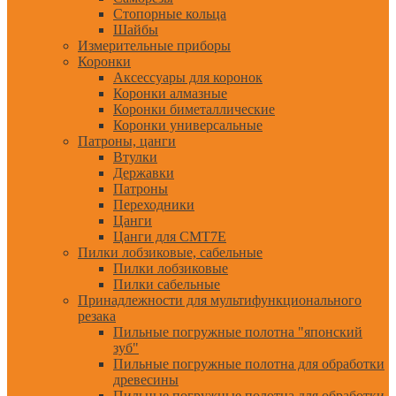
Стопорные кольца
Шайбы
Измерительные приборы
Коронки
Аксессуары для коронок
Коронки алмазные
Коронки биметаллические
Коронки универсальные
Патроны, цанги
Втулки
Державки
Патроны
Переходники
Цанги
Цанги для CMT7E
Пилки лобзиковые, сабельные
Пилки лобзиковые
Пилки сабельные
Принадлежности для мультифункционального
резака
Пильные погружные полотна "японский
зуб"
Пильные погружные полотна для обработки
древесины
Пильные погружные полотна для обработки