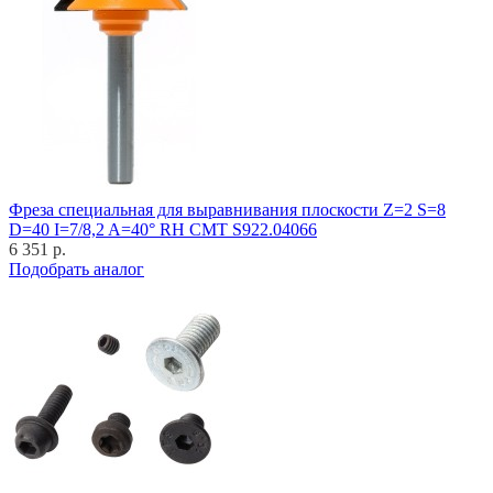
Фреза специальная для выравнивания плоскости Z=2 S=8
D=40 I=7/8,2 A=40° RH CMT S922.04066
6 351 р.
Подобрать аналог