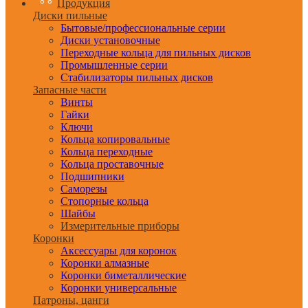
Продукция
Диски пильные
Бытовые/профессиональные серии
Диски установочные
Переходные кольца для пильных дисков
Промышленные серии
Стабилизаторы пильных дисков
Запасные части
Винты
Гайки
Ключи
Кольца копировальные
Кольца переходные
Кольца проставочные
Подшипники
Саморезы
Стопорные кольца
Шайбы
Измерительные приборы
Коронки
Аксессуары для коронок
Коронки алмазные
Коронки биметаллические
Коронки универсальные
Патроны, цанги