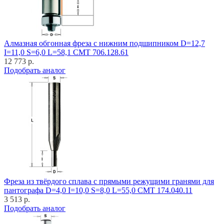
Алмазная обгонная фреза с нижним подшипником D=12,7
I=11,0 S=6,0 L=58,1 CMT 706.128.61
12 773 р.
Подобрать аналог
Фреза из твёрдого сплава с прямыми режущими гранями для
пантографа D=4,0 I=10,0 S=8,0 L=55,0 CMT 174.040.11
3 513 р.
Подобрать аналог