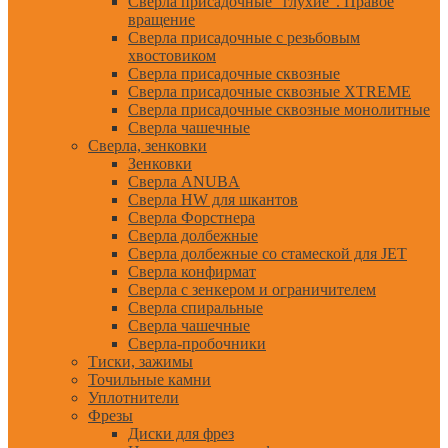
Сверла присадочные "глухие". Правое
вращение
Сверла присадочные с резьбовым
хвостовиком
Сверла присадочные сквозные
Сверла присадочные сквозные XTREME
Сверла присадочные сквозные монолитные
Сверла чашечные
Сверла, зенковки
Зенковки
Сверла ANUBA
Сверла HW для шкантов
Сверла Форстнера
Сверла долбежные
Сверла долбежные со стамеской для JET
Сверла конфирмат
Сверла с зенкером и ограничителем
Сверла спиральные
Сверла чашечные
Сверла-пробочники
Тиски, зажимы
Точильные камни
Уплотнители
Фрезы
Диски для фрез