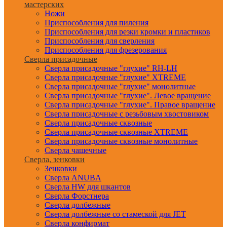
мастерских
Ножи
Приспособления для пиления
Приспособления для резки кромки и пластиков
Приспособления для сверления
Приспособления для фрезерования
Сверла присадочные
Сверла присадочные "глухие" RH-LH
Сверла присадочные "глухие" XTREME
Сверла присадочные "глухие" монолитные
Сверла присадочные "глухие". Левое вращение
Сверла присадочные "глухие". Правое вращение
Сверла присадочные с резьбовым хвостовиком
Сверла присадочные сквозные
Сверла присадочные сквозные XTREME
Сверла присадочные сквозные монолитные
Сверла чашечные
Сверла, зенковки
Зенковки
Сверла ANUBA
Сверла HW для шкантов
Сверла Форстнера
Сверла долбежные
Сверла долбежные со стамеской для JET
Сверла конфирмат