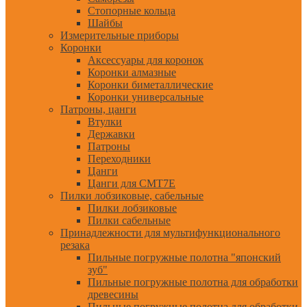
Стопорные кольца
Шайбы
Измерительные приборы
Коронки
Аксессуары для коронок
Коронки алмазные
Коронки биметаллические
Коронки универсальные
Патроны, цанги
Втулки
Державки
Патроны
Переходники
Цанги
Цанги для CMT7E
Пилки лобзиковые, сабельные
Пилки лобзиковые
Пилки сабельные
Принадлежности для мультифункционального
резака
Пильные погружные полотна "японский
зуб"
Пильные погружные полотна для обработки
древесины
Пильные погружные полотна для обработки