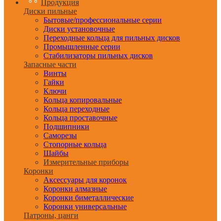
Продукция
Диски пильные
Бытовые/профессиональные серии
Диски установочные
Переходные кольца для пильных дисков
Промышленные серии
Стабилизаторы пильных дисков
Запасные части
Винты
Гайки
Ключи
Кольца копировальные
Кольца переходные
Кольца проставочные
Подшипники
Саморезы
Стопорные кольца
Шайбы
Измерительные приборы
Коронки
Аксессуары для коронок
Коронки алмазные
Коронки биметаллические
Коронки универсальные
Патроны, цанги