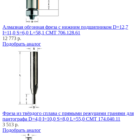
Алмазная обгонная фреза с нижним подшипником D=12,7
I=11,0 S=6,0 L=58,1 CMT 706.128.61
12 773 р.
Подобрать аналог
Фреза из твёрдого сплава с прямыми режущими гранями для
пантографа D=4,0 I=10,0 S=8,0 L=55,0 CMT 174.040.11
3 513 р.
Подобрать аналог