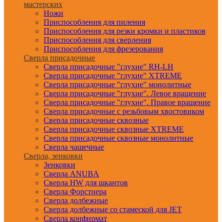
мастерских
Ножи
Приспособления для пиления
Приспособления для резки кромки и пластиков
Приспособления для сверления
Приспособления для фрезерования
Сверла присадочные
Сверла присадочные "глухие" RH-LH
Сверла присадочные "глухие" XTREME
Сверла присадочные "глухие" монолитные
Сверла присадочные "глухие". Левое вращение
Сверла присадочные "глухие". Правое вращение
Сверла присадочные с резьбовым хвостовиком
Сверла присадочные сквозные
Сверла присадочные сквозные XTREME
Сверла присадочные сквозные монолитные
Сверла чашечные
Сверла, зенковки
Зенковки
Сверла ANUBA
Сверла HW для шкантов
Сверла Форстнера
Сверла долбежные
Сверла долбежные со стамеской для JET
Сверла конфирмат