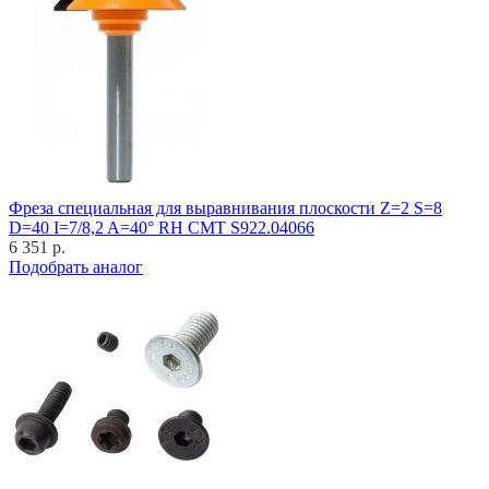
Фреза специальная для выравнивания плоскости Z=2 S=8
D=40 I=7/8,2 A=40° RH CMT S922.04066
6 351 р.
Подобрать аналог