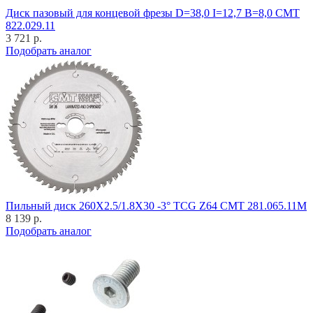
Диск пазовый для концевой фрезы D=38,0 I=12,7 B=8,0 CMT
822.029.11
3 721 р.
Подобрать аналог
Пильный диск 260X2.5/1.8X30 -3° TCG Z64 CMT 281.065.11M
8 139 р.
Подобрать аналог