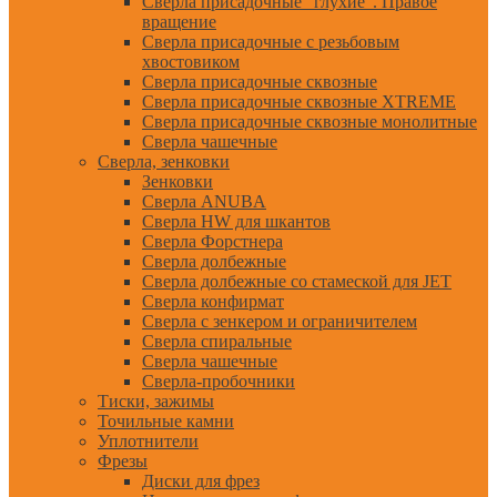
Сверла присадочные "глухие". Правое
вращение
Сверла присадочные с резьбовым
хвостовиком
Сверла присадочные сквозные
Сверла присадочные сквозные XTREME
Сверла присадочные сквозные монолитные
Сверла чашечные
Сверла, зенковки
Зенковки
Сверла ANUBA
Сверла HW для шкантов
Сверла Форстнера
Сверла долбежные
Сверла долбежные со стамеской для JET
Сверла конфирмат
Сверла с зенкером и ограничителем
Сверла спиральные
Сверла чашечные
Сверла-пробочники
Тиски, зажимы
Точильные камни
Уплотнители
Фрезы
Диски для фрез