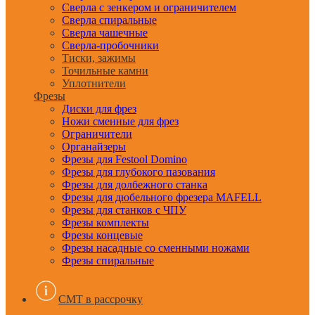
Сверла с зенкером и ограничителем
Сверла спиральные
Сверла чашечные
Сверла-пробочники
Тиски, зажимы
Точильные камни
Уплотнители
Фрезы
Диски для фрез
Ножи сменные для фрез
Ограничители
Органайзеры
Фрезы для Festool Domino
Фрезы для глубокого пазования
Фрезы для долбежного станка
Фрезы для дюбельного фрезера MAFELL
Фрезы для станков с ЧПУ
Фрезы комплекты
Фрезы концевые
Фрезы насадные со сменными ножами
Фрезы спиральные
CMT в рассрочку