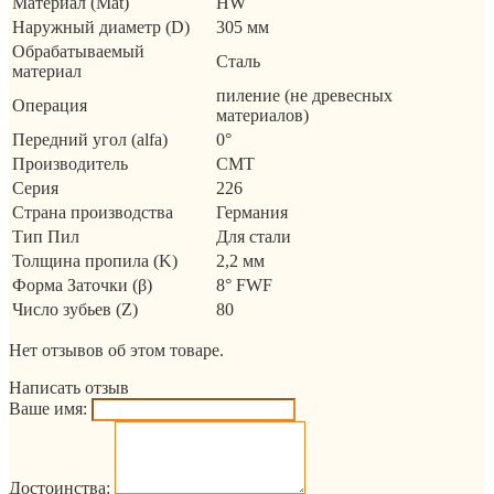
Материал (Mat)
HW
Наружный диаметр (D)
305 мм
Обрабатываемый
Сталь
материал
пиление (не древесных
Операция
материалов)
Передний угол (alfa)
0°
Производитель
CMT
Серия
226
Страна производства
Германия
Тип Пил
Для стали
Толщина пропила (K)
2,2 мм
Форма Заточки (β)
8° FWF
Число зубьев (Z)
80
Нет отзывов об этом товаре.
Написать отзыв
Ваше имя:
Достоинства: