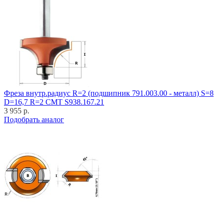
Фреза внутр.радиус R=2 (подшипник 791.003.00 - металл) S=8
D=16,7 R=2 CMT S938.167.21
3 955 р.
Подобрать аналог