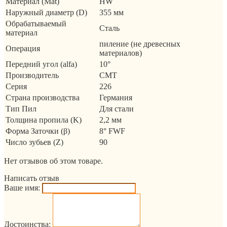
Материал (Mat)
HW
Наружный диаметр (D)
355 мм
Обрабатываемый
Сталь
материал
пиление (не древесных
Операция
материалов)
Передний угол (alfa)
10°
Производитель
CMT
Серия
226
Страна производства
Германия
Тип Пил
Для стали
Толщина пропила (K)
2,2 мм
Форма Заточки (β)
8° FWF
Число зубьев (Z)
90
Нет отзывов об этом товаре.
Написать отзыв
Ваше имя:
Достоинства: