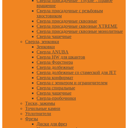
Сверла присадочные "глухие". Правое
вращение
Сверла присадочные с резьбовым
хвостовиком
Сверла присадочные сквозные
Сверла присадочные сквозные XTREME
Сверла присадочные сквозные монолитные
Сверла чашечные
Сверла, зенковки
Зенковки
Сверла ANUBA
Сверла HW для шкантов
Сверла Форстнера
Сверла долбежные
Сверла долбежные со стамеской для JET
Сверла конфирмат
Сверла с зенкером и ограничителем
Сверла спиральные
Сверла чашечные
Сверла-пробочники
Тиски, зажимы
Точильные камни
Уплотнители
Фрезы
Диски для фрез