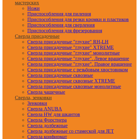
мастерских
Ножи
Приспособления для пиления
Приспособления для резки кромки и пластиков
Приспособления для сверления
Приспособления для фрезерования
Сверла присадочные
Сверла присадочные "глухие" RH-LH
Сверла присадочные "глухие" XTREME
Сверла присадочные "глухие" монолитные
Сверла присадочные "глухие". Левое вращение
Сверла присадочные "глухие". Правое вращение
Сверла присадочные с резьбовым хвостовиком
Сверла присадочные сквозные
Сверла присадочные сквозные XTREME
Сверла присадочные сквозные монолитные
Сверла чашечные
Сверла, зенковки
Зенковки
Сверла ANUBA
Сверла HW для шкантов
Сверла Форстнера
Сверла долбежные
Сверла долбежные со стамеской для JET
Сверла конфирмат