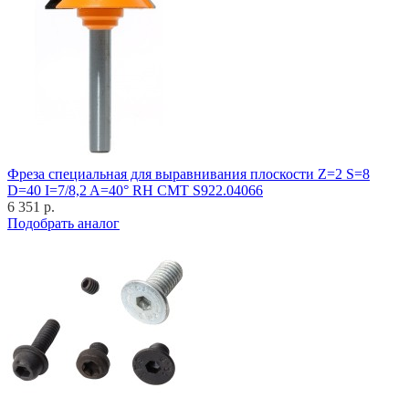
Фреза специальная для выравнивания плоскости Z=2 S=8
D=40 I=7/8,2 A=40° RH CMT S922.04066
6 351 р.
Подобрать аналог