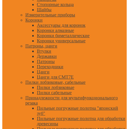
Стопорные кольца
Шайбы
Измерительные приборы
Коронки
Аксессуары для коронок
Коронки алмазные
Коронки биметаллические
Коронки универсальные
Патроны, цанги
Втулки
Державки
Патроны
Переходники
Цанги
Цанги для CMT7E
Пилки лобзиковые, сабельные
Пилки лобзиковые
Пилки сабельные
Принадлежности для мультифункционального
резака
Пильные погружные полотна "японский
зуб"
Пильные погружные полотна для обработки
древесины
Пильные погружные полотна для обработки