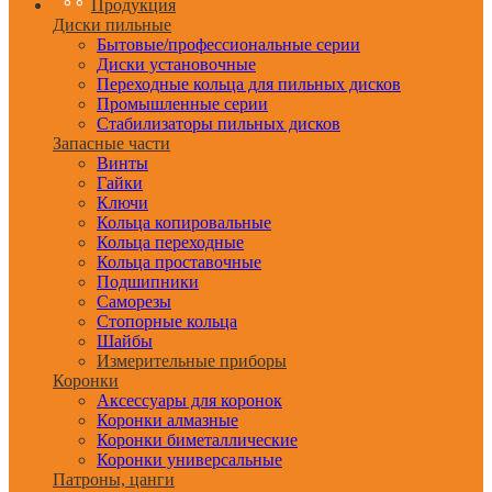
Продукция
Диски пильные
Бытовые/профессиональные серии
Диски установочные
Переходные кольца для пильных дисков
Промышленные серии
Стабилизаторы пильных дисков
Запасные части
Винты
Гайки
Ключи
Кольца копировальные
Кольца переходные
Кольца проставочные
Подшипники
Саморезы
Стопорные кольца
Шайбы
Измерительные приборы
Коронки
Аксессуары для коронок
Коронки алмазные
Коронки биметаллические
Коронки универсальные
Патроны, цанги