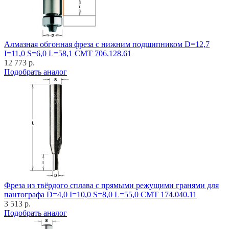
Алмазная обгонная фреза с нижним подшипником D=12,7
I=11,0 S=6,0 L=58,1 CMT 706.128.61
12 773 р.
Подобрать аналог
Фреза из твёрдого сплава с прямыми режущими гранями для
пантографа D=4,0 I=10,0 S=8,0 L=55,0 CMT 174.040.11
3 513 р.
Подобрать аналог