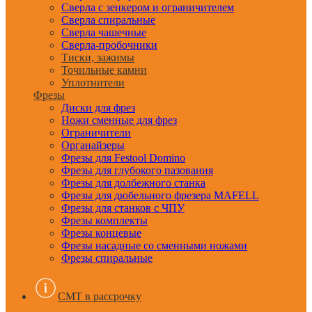
Сверла с зенкером и ограничителем
Сверла спиральные
Сверла чашечные
Сверла-пробочники
Тиски, зажимы
Точильные камни
Уплотнители
Фрезы
Диски для фрез
Ножи сменные для фрез
Ограничители
Органайзеры
Фрезы для Festool Domino
Фрезы для глубокого пазования
Фрезы для долбежного станка
Фрезы для дюбельного фрезера MAFELL
Фрезы для станков с ЧПУ
Фрезы комплекты
Фрезы концевые
Фрезы насадные со сменными ножами
Фрезы спиральные
CMT в рассрочку