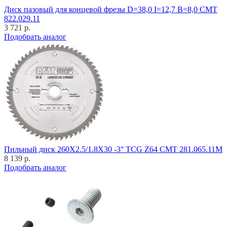
Диск пазовый для концевой фрезы D=38,0 I=12,7 B=8,0 CMT
822.029.11
3 721 р.
Подобрать аналог
Пильный диск 260X2.5/1.8X30 -3° TCG Z64 CMT 281.065.11M
8 139 р.
Подобрать аналог