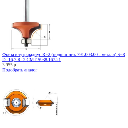
Фреза внутр.радиус R=2 (подшипник 791.003.00 - металл) S=8
D=16,7 R=2 CMT S938.167.21
3 955 р.
Подобрать аналог