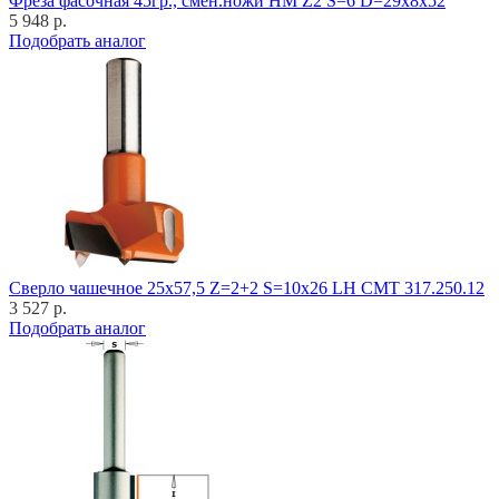
Фреза фасочная 45гр., смен.ножи HM Z2 S=6 D=29x8x52
5 948 р.
Подобрать аналог
Cверло чашечное 25x57,5 Z=2+2 S=10x26 LH CMT 317.250.12
3 527 р.
Подобрать аналог