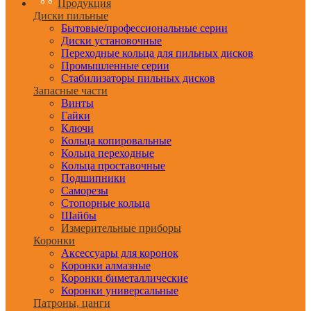
Продукция
Диски пильные
Бытовые/профессиональные серии
Диски установочные
Переходные кольца для пильных дисков
Промышленные серии
Стабилизаторы пильных дисков
Запасные части
Винты
Гайки
Ключи
Кольца копировальные
Кольца переходные
Кольца проставочные
Подшипники
Саморезы
Стопорные кольца
Шайбы
Измерительные приборы
Коронки
Аксессуары для коронок
Коронки алмазные
Коронки биметаллические
Коронки универсальные
Патроны, цанги