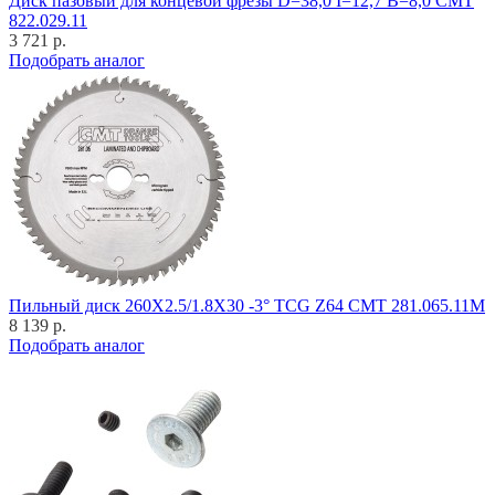
Диск пазовый для концевой фрезы D=38,0 I=12,7 B=8,0 CMT
822.029.11
3 721 р.
Подобрать аналог
Пильный диск 260X2.5/1.8X30 -3° TCG Z64 CMT 281.065.11M
8 139 р.
Подобрать аналог