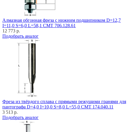
Алмазная обгонная фреза с нижним подшипником D=12,7
I=11,0 S=6,0 L=58,1 CMT 706.128.61
12 773 р.
Подобрать аналог
Фреза из твёрдого сплава с прямыми режущими гранями для
пантографа D=4,0 I=10,0 S=8,0 L=55,0 CMT 174.040.11
3 513 р.
Подобрать аналог