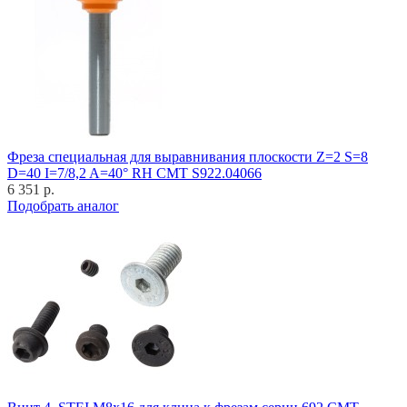
Фреза специальная для выравнивания плоскости Z=2 S=8
D=40 I=7/8,2 A=40° RH CMT S922.04066
6 351 р.
Подобрать аналог