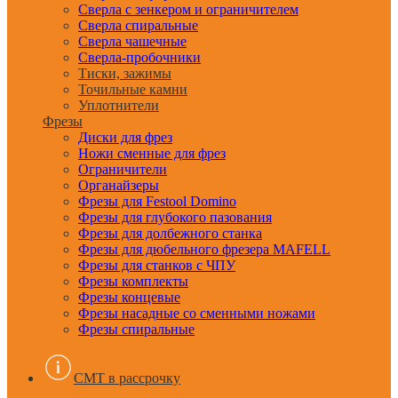
Сверла с зенкером и ограничителем
Сверла спиральные
Сверла чашечные
Сверла-пробочники
Тиски, зажимы
Точильные камни
Уплотнители
Фрезы
Диски для фрез
Ножи сменные для фрез
Ограничители
Органайзеры
Фрезы для Festool Domino
Фрезы для глубокого пазования
Фрезы для долбежного станка
Фрезы для дюбельного фрезера MAFELL
Фрезы для станков с ЧПУ
Фрезы комплекты
Фрезы концевые
Фрезы насадные со сменными ножами
Фрезы спиральные
CMT в рассрочку