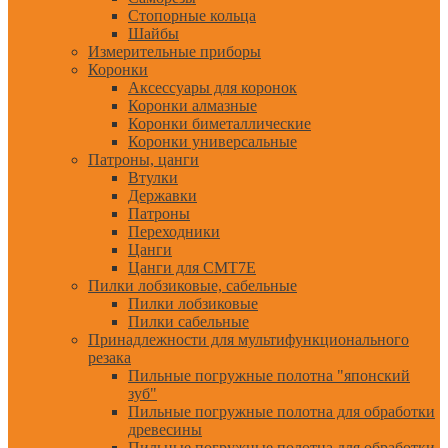
Стопорные кольца
Шайбы
Измерительные приборы
Коронки
Аксессуары для коронок
Коронки алмазные
Коронки биметаллические
Коронки универсальные
Патроны, цанги
Втулки
Державки
Патроны
Переходники
Цанги
Цанги для CMT7E
Пилки лобзиковые, сабельные
Пилки лобзиковые
Пилки сабельные
Принадлежности для мультифункционального
резака
Пильные погружные полотна "японский
зуб"
Пильные погружные полотна для обработки
древесины
Пильные погружные полотна для обработки