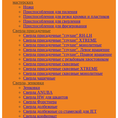
мастерских
Ножи
Приспособления для пиления
Приспособления для резки кромки и пластиков
Приспособления для сверления
Приспособления для фрезерования
Сверла присадочные
Сверла присадочные "глухие" RH-LH
Сверла присадочные "глухие" XTREME
Сверла присадочные "глухие" монолитные
Сверла присадочные "глухие". Левое вращение
Сверла присадочные "глухие". Правое вращение
Сверла присадочные с резьбовым хвостовиком
Сверла присадочные сквозные
Сверла присадочные сквозные XTREME
Сверла присадочные сквозные монолитные
Сверла чашечные
Сверла, зенковки
Зенковки
Сверла ANUBA
Сверла HW для шкантов
Сверла Форстнера
Сверла долбежные
Сверла долбежные со стамеской для JET
Сверла конфирмат