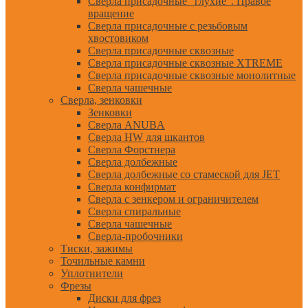
Сверла присадочные "глухие". Правое
вращение
Сверла присадочные с резьбовым
хвостовиком
Сверла присадочные сквозные
Сверла присадочные сквозные XTREME
Сверла присадочные сквозные монолитные
Сверла чашечные
Сверла, зенковки
Зенковки
Сверла ANUBA
Сверла HW для шкантов
Сверла Форстнера
Сверла долбежные
Сверла долбежные со стамеской для JET
Сверла конфирмат
Сверла с зенкером и ограничителем
Сверла спиральные
Сверла чашечные
Сверла-пробочники
Тиски, зажимы
Точильные камни
Уплотнители
Фрезы
Диски для фрез