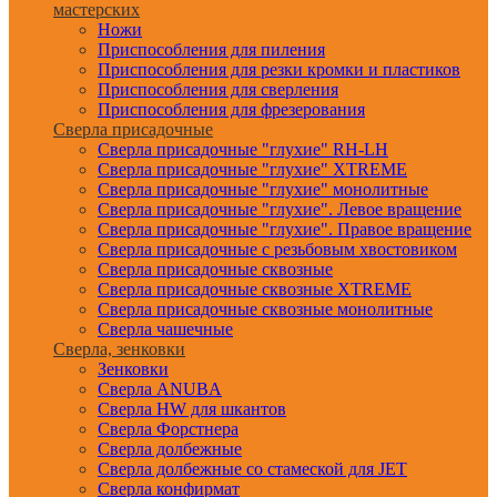
мастерских
Ножи
Приспособления для пиления
Приспособления для резки кромки и пластиков
Приспособления для сверления
Приспособления для фрезерования
Сверла присадочные
Сверла присадочные "глухие" RH-LH
Сверла присадочные "глухие" XTREME
Сверла присадочные "глухие" монолитные
Сверла присадочные "глухие". Левое вращение
Сверла присадочные "глухие". Правое вращение
Сверла присадочные с резьбовым хвостовиком
Сверла присадочные сквозные
Сверла присадочные сквозные XTREME
Сверла присадочные сквозные монолитные
Сверла чашечные
Сверла, зенковки
Зенковки
Сверла ANUBA
Сверла HW для шкантов
Сверла Форстнера
Сверла долбежные
Сверла долбежные со стамеской для JET
Сверла конфирмат