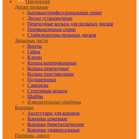
Продукция
Диски пильные
Бытовые/профессиональные серии
Диски установочные
Переходные кольца для пильных дисков
Промышленные серии
Стабилизаторы пильных дисков
Запасные части
Винты
Гайки
Ключи
Кольца копировальные
Кольца переходные
Кольца проставочные
Подшипники
Саморезы
Стопорные кольца
Шайбы
Измерительные приборы
Коронки
Аксессуары для коронок
Коронки алмазные
Коронки биметаллические
Коронки универсальные
Патроны, цанги