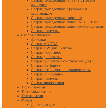
Сверла присадочные "глухие". Правое
вращение
Сверла присадочные с резьбовым
хвостовиком
Сверла присадочные сквозные
Сверла присадочные сквозные XTREME
Сверла присадочные сквозные монолитные
Сверла чашечные
Сверла, зенковки
Зенковки
Сверла ANUBA
Сверла HW для шкантов
Сверла Форстнера
Сверла долбежные
Сверла долбежные со стамеской для JET
Сверла конфирмат
Сверла с зенкером и ограничителем
Сверла спиральные
Сверла чашечные
Сверла-пробочники
Тиски, зажимы
Точильные камни
Уплотнители
Фрезы
Диски для фрез