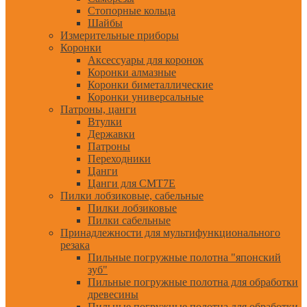
Стопорные кольца
Шайбы
Измерительные приборы
Коронки
Аксессуары для коронок
Коронки алмазные
Коронки биметаллические
Коронки универсальные
Патроны, цанги
Втулки
Державки
Патроны
Переходники
Цанги
Цанги для CMT7E
Пилки лобзиковые, сабельные
Пилки лобзиковые
Пилки сабельные
Принадлежности для мультифункционального
резака
Пильные погружные полотна "японский
зуб"
Пильные погружные полотна для обработки
древесины
Пильные погружные полотна для обработки