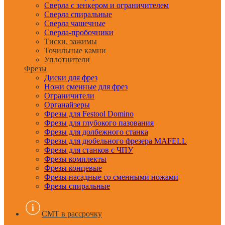
Сверла с зенкером и ограничителем
Сверла спиральные
Сверла чашечные
Сверла-пробочники
Тиски, зажимы
Точильные камни
Уплотнители
Фрезы
Диски для фрез
Ножи сменные для фрез
Ограничители
Органайзеры
Фрезы для Festool Domino
Фрезы для глубокого пазования
Фрезы для долбежного станка
Фрезы для дюбельного фрезера MAFELL
Фрезы для станков с ЧПУ
Фрезы комплекты
Фрезы концевые
Фрезы насадные со сменными ножами
Фрезы спиральные
CMT в рассрочку