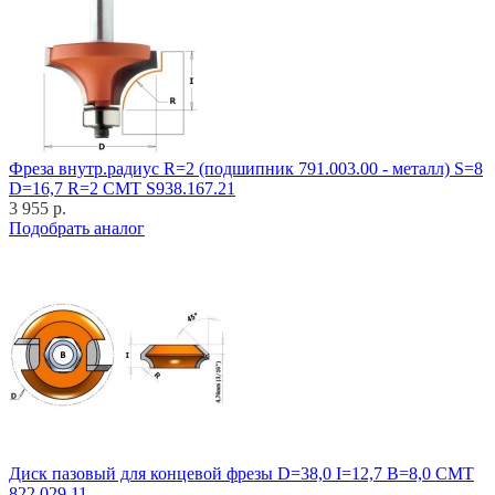
Фреза внутр.радиус R=2 (подшипник 791.003.00 - металл) S=8
D=16,7 R=2 CMT S938.167.21
3 955 р.
Подобрать аналог
Диск пазовый для концевой фрезы D=38,0 I=12,7 B=8,0 CMT
822.029.11