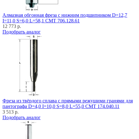
Алмазная обгонная фреза с нижним подшипником D=12,7
I=11,0 S=6,0 L=58,1 CMT 706.128.61
12 773 р.
Подобрать аналог
Фреза из твёрдого сплава с прямыми режущими гранями для
пантографа D=4,0 I=10,0 S=8,0 L=55,0 CMT 174.040.11
3 513 р.
Подобрать аналог