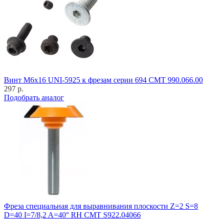
Винт M6x16 UNI-5925 к фрезам серии 694 CMT 990.066.00
297 р.
Подобрать аналог
Фреза специальная для выравнивания плоскости Z=2 S=8
D=40 I=7/8,2 A=40° RH CMT S922.04066