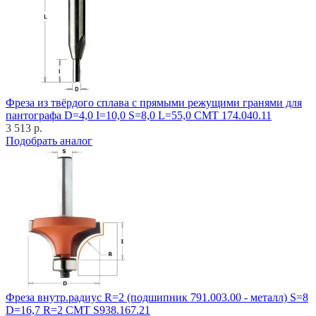
Фреза из твёрдого сплава с прямыми режущими гранями для
пантографа D=4,0 I=10,0 S=8,0 L=55,0 CMT 174.040.11
3 513 р.
Подобрать аналог
Фреза внутр.радиус R=2 (подшипник 791.003.00 - металл) S=8
D=16,7 R=2 CMT S938.167.21