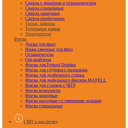
Сверла с зенкером и ограничителем
Сверла спиральные
Сверла чашечные
Сверла-пробочники
Тиски, зажимы
Точильные камни
Уплотнители
Фрезы
Диски для фрез
Ножи сменные для фрез
Ограничители
Органайзеры
Фрезы для Festool Domino
Фрезы для глубокого пазования
Фрезы для долбежного станка
Фрезы для дюбельного фрезера MAFELL
Фрезы для станков с ЧПУ
Фрезы комплекты
Фрезы концевые
Фрезы насадные со сменными ножами
Фрезы спиральные
CMT в рассрочку