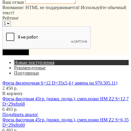
Ваш отзыв
Внимание:
HTML не поддерживается! Используйте обычный
текст!
Рейтинг
Продолжить
Новые поступления
Рекомендуемые
Популярные
Фреза филеночная S=12 D=35x5,4 ( замена на 970.505.11)
2 450 р.
В корзину
Фреза фасочная 45гр. (нижн. подш.), смен.ножи HM Z2 S=12,7
D=29x8x68
6 493 р.
Подобрать аналог
Фреза фасочная 45гр. (нижн. подш.), смен.ножи HM Z2 S=6,35
D=29x8x60
6 493 р.