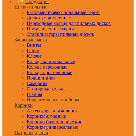
Продукция
Диски пильные
Бытовые/профессиональные серии
Диски установочные
Переходные кольца для пильных дисков
Промышленные серии
Стабилизаторы пильных дисков
Запасные части
Винты
Гайки
Ключи
Кольца копировальные
Кольца переходные
Кольца проставочные
Подшипники
Саморезы
Стопорные кольца
Шайбы
Измерительные приборы
Коронки
Аксессуары для коронок
Коронки алмазные
Коронки биметаллические
Коронки универсальные
Патроны, цанги