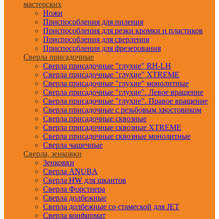
мастерских
Ножи
Приспособления для пиления
Приспособления для резки кромки и пластиков
Приспособления для сверления
Приспособления для фрезерования
Сверла присадочные
Сверла присадочные "глухие" RH-LH
Сверла присадочные "глухие" XTREME
Сверла присадочные "глухие" монолитные
Сверла присадочные "глухие". Левое вращение
Сверла присадочные "глухие". Правое вращение
Сверла присадочные с резьбовым хвостовиком
Сверла присадочные сквозные
Сверла присадочные сквозные XTREME
Сверла присадочные сквозные монолитные
Сверла чашечные
Сверла, зенковки
Зенковки
Сверла ANUBA
Сверла HW для шкантов
Сверла Форстнера
Сверла долбежные
Сверла долбежные со стамеской для JET
Сверла конфирмат