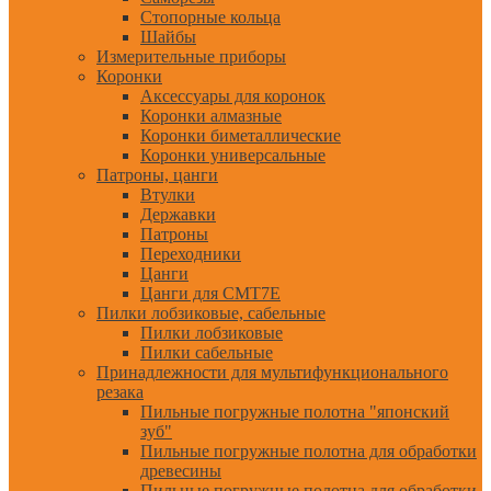
Стопорные кольца
Шайбы
Измерительные приборы
Коронки
Аксессуары для коронок
Коронки алмазные
Коронки биметаллические
Коронки универсальные
Патроны, цанги
Втулки
Державки
Патроны
Переходники
Цанги
Цанги для CMT7E
Пилки лобзиковые, сабельные
Пилки лобзиковые
Пилки сабельные
Принадлежности для мультифункционального
резака
Пильные погружные полотна "японский
зуб"
Пильные погружные полотна для обработки
древесины
Пильные погружные полотна для обработки