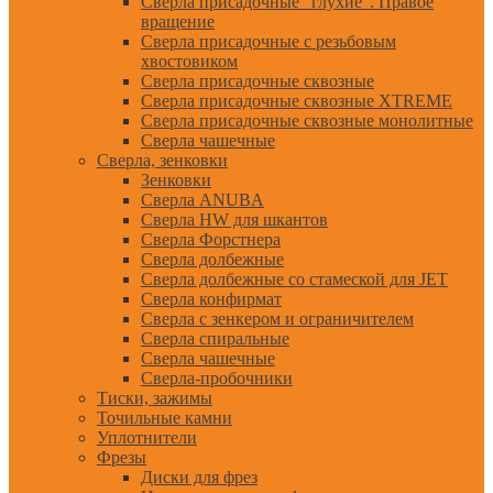
Сверла присадочные "глухие". Правое
вращение
Сверла присадочные с резьбовым
хвостовиком
Сверла присадочные сквозные
Сверла присадочные сквозные XTREME
Сверла присадочные сквозные монолитные
Сверла чашечные
Сверла, зенковки
Зенковки
Сверла ANUBA
Сверла HW для шкантов
Сверла Форстнера
Сверла долбежные
Сверла долбежные со стамеской для JET
Сверла конфирмат
Сверла с зенкером и ограничителем
Сверла спиральные
Сверла чашечные
Сверла-пробочники
Тиски, зажимы
Точильные камни
Уплотнители
Фрезы
Диски для фрез