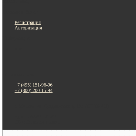
Меню
Назад
×
Личный кабинет
Регистрация
Авторизация
Информация
Настройки
Обратная связь
+7 (495) 151-96-96
+7 (800) 200-15-94
г. Москва. ул. Суздальская, д. 18г (ТЦ ТРИО)
Будни: 09:00 - 20:00
СБ-ВС: прием заказов
Москва
Яндекс Карты — транспорт, навигация, поиск мест