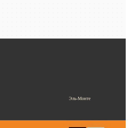
Эль-Монте
Ваш город —
Эль-Монте
?