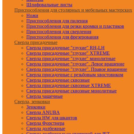
Шлифовальные листы
Приспособления для столярных и мебельных мастерских
Ножи
Приспособления для пиления
Приспособления для резки кромки и пластиков
Приспособления для сверления
Приспособления для фрезерования
Сверла присадочные
Сверла присадочные "глухие" RH-LH
Сверла присадочные "глухие" XTREME
Сверла присадочные "глухие" монолитные
Сверла присадочные "глухие". Левое вращение
Сверла присадочные "глухие". Правое вращение
Сверла присадочные с резьбовым хвостовиком
Сверла присадочные сквозные
Сверла присадочные сквозные XTREME
Сверла присадочные сквозные монолитные
Сверла чашечные
Сверла, зенковки
Зенковки
Сверла ANUBA
Сверла HW для шкантов
Сверла Форстнера
Сверла долбежные
Сверла долбежные со стамеской для JET