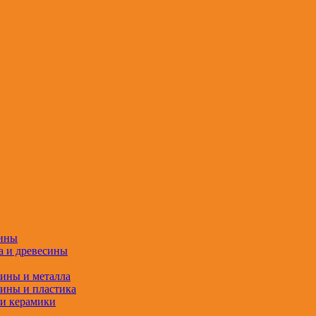
сины
а и древесины
сины и металла
сины и пластика
 и керамики