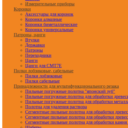
Измерительные приборы
Коронки
Аксессуары для коронок
Коронки алмазные
Коронки биметаллические
Коронки универсальные
Патроны, цанги
Втулки
Державки
Патроны
Переходники
Цанги
Цанги для CMT7E
Пилки лобзиковые, сабельные
Пилки лобзиковые
Пилки сабельные
Принадлежности для мультифункционального резака
Пильные погружные полотна "японский зуб"
Пильные погружные полотна для обработки древе
Пильные погружные полотна для обработки металл
Полотна для удаления раствора
Сегментные пильные полотна для обработки древе
Сегментные пильные полотна для обработки древе
Сегментные пильные полотна для обработки камня
Шаберы