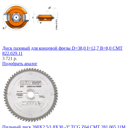
Диск пазовый для концевой фрезы D=38,0 I=12,7 B=8,0 CMT
822.029.11
3 721 р.
Подобрать аналог
Пильный диск 260X2.5/1.8X30 -3° TCG Z64 CMT 281.065.11M