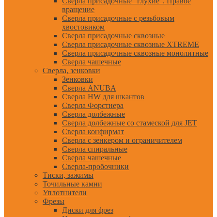
Сверла присадочные "глухие". Правое
вращение
Сверла присадочные с резьбовым
хвостовиком
Сверла присадочные сквозные
Сверла присадочные сквозные XTREME
Сверла присадочные сквозные монолитные
Сверла чашечные
Сверла, зенковки
Зенковки
Сверла ANUBA
Сверла HW для шкантов
Сверла Форстнера
Сверла долбежные
Сверла долбежные со стамеской для JET
Сверла конфирмат
Сверла с зенкером и ограничителем
Сверла спиральные
Сверла чашечные
Сверла-пробочники
Тиски, зажимы
Точильные камни
Уплотнители
Фрезы
Диски для фрез