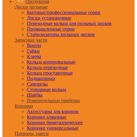
Продукция
Диски пильные
Бытовые/профессиональные серии
Диски установочные
Переходные кольца для пильных дисков
Промышленные серии
Стабилизаторы пильных дисков
Запасные части
Винты
Гайки
Ключи
Кольца копировальные
Кольца переходные
Кольца проставочные
Подшипники
Саморезы
Стопорные кольца
Шайбы
Измерительные приборы
Коронки
Аксессуары для коронок
Коронки алмазные
Коронки биметаллические
Коронки универсальные
Патроны, цанги