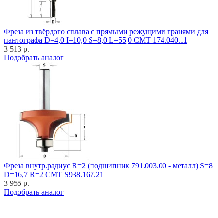
Фреза из твёрдого сплава с прямыми режущими гранями для
пантографа D=4,0 I=10,0 S=8,0 L=55,0 CMT 174.040.11
3 513 р.
Подобрать аналог
Фреза внутр.радиус R=2 (подшипник 791.003.00 - металл) S=8
D=16,7 R=2 CMT S938.167.21
3 955 р.
Подобрать аналог