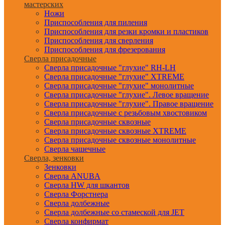
мастерских
Ножи
Приспособления для пиления
Приспособления для резки кромки и пластиков
Приспособления для сверления
Приспособления для фрезерования
Сверла присадочные
Сверла присадочные "глухие" RH-LH
Сверла присадочные "глухие" XTREME
Сверла присадочные "глухие" монолитные
Сверла присадочные "глухие". Левое вращение
Сверла присадочные "глухие". Правое вращение
Сверла присадочные с резьбовым хвостовиком
Сверла присадочные сквозные
Сверла присадочные сквозные XTREME
Сверла присадочные сквозные монолитные
Сверла чашечные
Сверла, зенковки
Зенковки
Сверла ANUBA
Сверла HW для шкантов
Сверла Форстнера
Сверла долбежные
Сверла долбежные со стамеской для JET
Сверла конфирмат