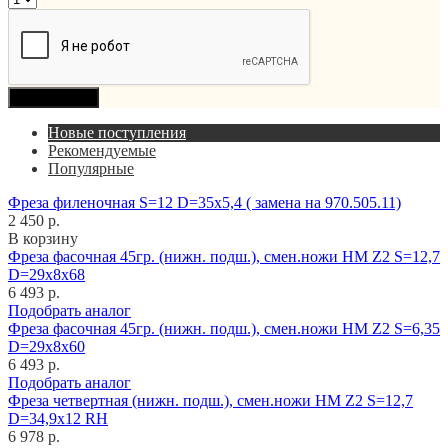
Продолжить
Новые поступления
Рекомендуемые
Популярные
Фреза филеночная S=12 D=35x5,4 ( замена на 970.505.11)
2 450 р.
В корзину
Фреза фасочная 45гр. (нижн. подш.), смен.ножи HM Z2 S=12,7
D=29x8x68
6 493 р.
Подобрать аналог
Фреза фасочная 45гр. (нижн. подш.), смен.ножи HM Z2 S=6,35
D=29x8x60
6 493 р.
Подобрать аналог
Фреза четвертная (нижн. подш.), смен.ножи HM Z2 S=12,7
D=34,9x12 RH
6 978 р.