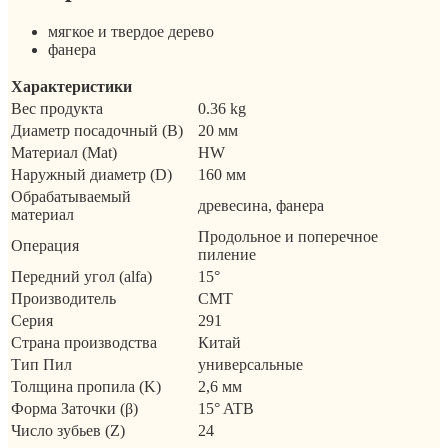
мягкое и твердое дерево
фанера
Характеристики
Вес продукта
0.36 kg
Диаметр посадочный (B)
20 мм
Материал (Mat)
HW
Наружный диаметр (D)
160 мм
Обрабатываемый
древесина, фанера
материал
Продольное и поперечное
Операция
пиление
Передний угол (alfa)
15°
Производитель
CMT
Серия
291
Страна производства
Китай
Тип Пил
универсальные
Толщина пропила (K)
2,6 мм
Форма Заточки (β)
15° ATB
Число зубьев (Z)
24