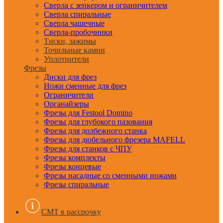
Сверла с зенкером и ограничителем
Сверла спиральные
Сверла чашечные
Сверла-пробочники
Тиски, зажимы
Точильные камни
Уплотнители
Фрезы
Диски для фрез
Ножи сменные для фрез
Ограничители
Органайзеры
Фрезы для Festool Domino
Фрезы для глубокого пазования
Фрезы для долбежного станка
Фрезы для дюбельного фрезера MAFELL
Фрезы для станков с ЧПУ
Фрезы комплекты
Фрезы концевые
Фрезы насадные со сменными ножами
Фрезы спиральные
CMT в рассрочку