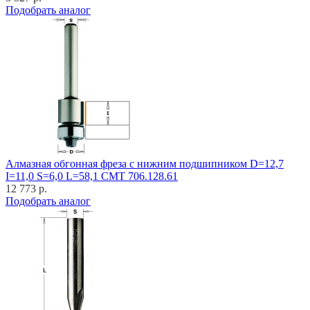
Подобрать аналог
Алмазная обгонная фреза с нижним подшипником D=12,7
I=11,0 S=6,0 L=58,1 CMT 706.128.61
12 773 р.
Подобрать аналог