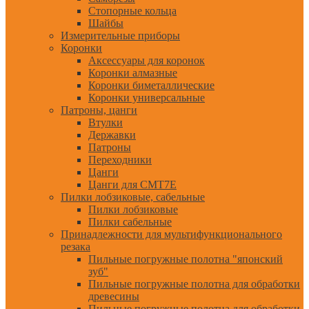
Стопорные кольца
Шайбы
Измерительные приборы
Коронки
Аксессуары для коронок
Коронки алмазные
Коронки биметаллические
Коронки универсальные
Патроны, цанги
Втулки
Державки
Патроны
Переходники
Цанги
Цанги для CMT7E
Пилки лобзиковые, сабельные
Пилки лобзиковые
Пилки сабельные
Принадлежности для мультифункционального
резака
Пильные погружные полотна "японский
зуб"
Пильные погружные полотна для обработки
древесины
Пильные погружные полотна для обработки