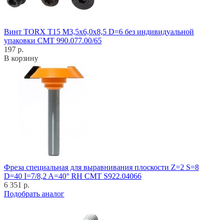
Винт TORX T15 M3,5x6,0x8,5 D=6 без индивидуальной
упаковки CMT 990.077.00/65
197 р.
В корзину
Фреза специальная для выравнивания плоскости Z=2 S=8
D=40 I=7/8,2 A=40° RH CMT S922.04066
6 351 р.
Подобрать аналог