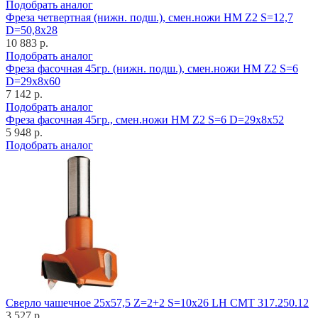
Подобрать аналог
Фреза четвертная (нижн. подш.), смен.ножи HM Z2 S=12,7
D=50,8x28
10 883 р.
Подобрать аналог
Фреза фасочная 45гр. (нижн. подш.), смен.ножи HM Z2 S=6
D=29x8x60
7 142 р.
Подобрать аналог
Фреза фасочная 45гр., смен.ножи HM Z2 S=6 D=29x8x52
5 948 р.
Подобрать аналог
Cверло чашечное 25x57,5 Z=2+2 S=10x26 LH CMT 317.250.12
3 527 р.