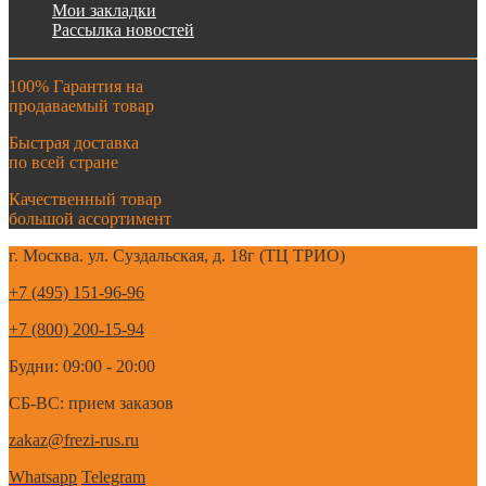
Мои закладки
Рассылка новостей
100% Гарантия на
продаваемый товар
Быстрая доставка
по всей стране
Качественный товар
большой ассортимент
г. Москва. ул. Суздальская, д. 18г (ТЦ ТРИО)
+7 (495) 151-96-96
+7 (800) 200-15-94
Будни: 09:00 - 20:00
СБ-ВС: прием заказов
zakaz@frezi-rus.ru
Whatsapp
Telegram