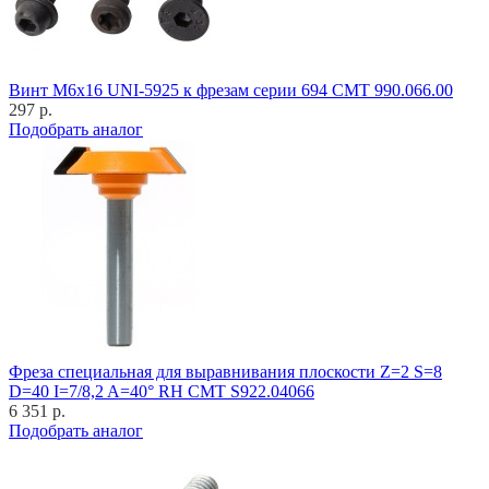
Винт M6x16 UNI-5925 к фрезам серии 694 CMT 990.066.00
297 р.
Подобрать аналог
Фреза специальная для выравнивания плоскости Z=2 S=8
D=40 I=7/8,2 A=40° RH CMT S922.04066
6 351 р.
Подобрать аналог