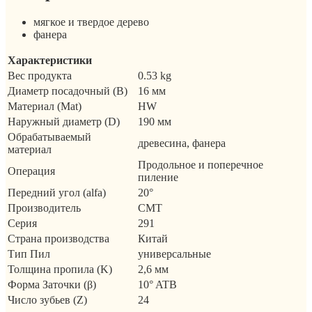
мягкое и твердое дерево
фанера
Характеристики
Вес продукта
0.53 kg
Диаметр посадочный (B)
16 мм
Материал (Mat)
HW
Наружный диаметр (D)
190 мм
Обрабатываемый
древесина, фанера
материал
Продольное и поперечное
Операция
пиление
Передний угол (alfa)
20°
Производитель
CMT
Серия
291
Страна производства
Китай
Тип Пил
универсальные
Толщина пропила (K)
2,6 мм
Форма Заточки (β)
10° ATB
Число зубьев (Z)
24