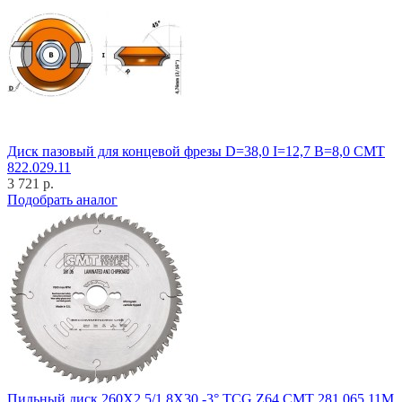
Диск пазовый для концевой фрезы D=38,0 I=12,7 B=8,0 CMT
822.029.11
3 721 р.
Подобрать аналог
Пильный диск 260X2.5/1.8X30 -3° TCG Z64 CMT 281.065.11M