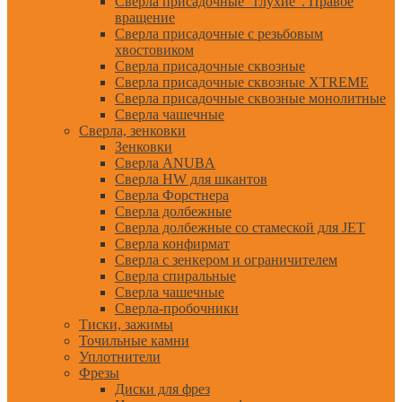
Сверла присадочные "глухие". Правое
вращение
Сверла присадочные с резьбовым
хвостовиком
Сверла присадочные сквозные
Сверла присадочные сквозные XTREME
Сверла присадочные сквозные монолитные
Сверла чашечные
Сверла, зенковки
Зенковки
Сверла ANUBA
Сверла HW для шкантов
Сверла Форстнера
Сверла долбежные
Сверла долбежные со стамеской для JET
Сверла конфирмат
Сверла с зенкером и ограничителем
Сверла спиральные
Сверла чашечные
Сверла-пробочники
Тиски, зажимы
Точильные камни
Уплотнители
Фрезы
Диски для фрез