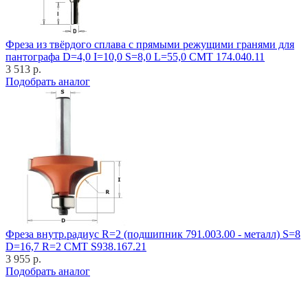
Фреза из твёрдого сплава с прямыми режущими гранями для
пантографа D=4,0 I=10,0 S=8,0 L=55,0 CMT 174.040.11
3 513 р.
Подобрать аналог
Фреза внутр.радиус R=2 (подшипник 791.003.00 - металл) S=8
D=16,7 R=2 CMT S938.167.21
3 955 р.
Подобрать аналог