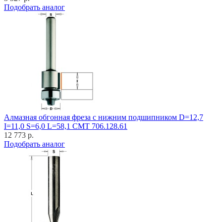
Подобрать аналог
Алмазная обгонная фреза с нижним подшипником D=12,7
I=11,0 S=6,0 L=58,1 CMT 706.128.61
12 773 р.
Подобрать аналог