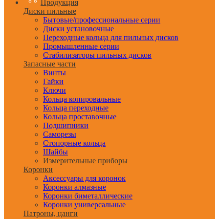
Продукция
Диски пильные
Бытовые/профессиональные серии
Диски установочные
Переходные кольца для пильных дисков
Промышленные серии
Стабилизаторы пильных дисков
Запасные части
Винты
Гайки
Ключи
Кольца копировальные
Кольца переходные
Кольца проставочные
Подшипники
Саморезы
Стопорные кольца
Шайбы
Измерительные приборы
Коронки
Аксессуары для коронок
Коронки алмазные
Коронки биметаллические
Коронки универсальные
Патроны, цанги