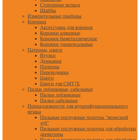
Стопорные кольца
Шайбы
Измерительные приборы
Коронки
Аксессуары для коронок
Коронки алмазные
Коронки биметаллические
Коронки универсальные
Патроны, цанги
Втулки
Державки
Патроны
Переходники
Цанги
Цанги для CMT7E
Пилки лобзиковые, сабельные
Пилки лобзиковые
Пилки сабельные
Принадлежности для мультифункционального
резака
Пильные погружные полотна "японский
зуб"
Пильные погружные полотна для обработки
древесины
Пильные погружные полотна для обработки