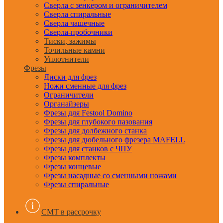
Сверла с зенкером и ограничителем
Сверла спиральные
Сверла чашечные
Сверла-пробочники
Тиски, зажимы
Точильные камни
Уплотнители
Фрезы
Диски для фрез
Ножи сменные для фрез
Ограничители
Органайзеры
Фрезы для Festool Domino
Фрезы для глубокого пазования
Фрезы для долбежного станка
Фрезы для дюбельного фрезера MAFELL
Фрезы для станков с ЧПУ
Фрезы комплекты
Фрезы концевые
Фрезы насадные со сменными ножами
Фрезы спиральные
CMT в рассрочку