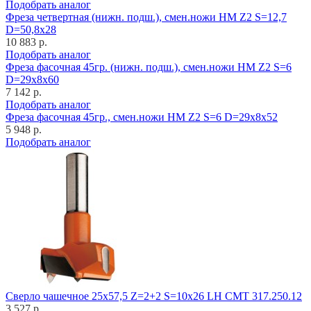
Подобрать аналог
Фреза четвертная (нижн. подш.), смен.ножи HM Z2 S=12,7
D=50,8x28
10 883 р.
Подобрать аналог
Фреза фасочная 45гр. (нижн. подш.), смен.ножи HM Z2 S=6
D=29x8x60
7 142 р.
Подобрать аналог
Фреза фасочная 45гр., смен.ножи HM Z2 S=6 D=29x8x52
5 948 р.
Подобрать аналог
Cверло чашечное 25x57,5 Z=2+2 S=10x26 LH CMT 317.250.12
3 527 р.