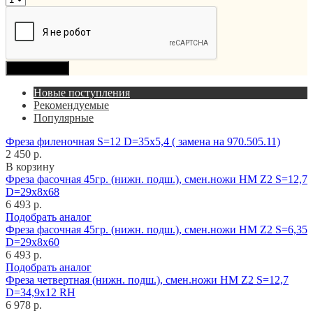
Продолжить
Новые поступления
Рекомендуемые
Популярные
Фреза филеночная S=12 D=35x5,4 ( замена на 970.505.11)
2 450 р.
В корзину
Фреза фасочная 45гр. (нижн. подш.), смен.ножи HM Z2 S=12,7
D=29x8x68
6 493 р.
Подобрать аналог
Фреза фасочная 45гр. (нижн. подш.), смен.ножи HM Z2 S=6,35
D=29x8x60
6 493 р.
Подобрать аналог
Фреза четвертная (нижн. подш.), смен.ножи HM Z2 S=12,7
D=34,9x12 RH
6 978 р.