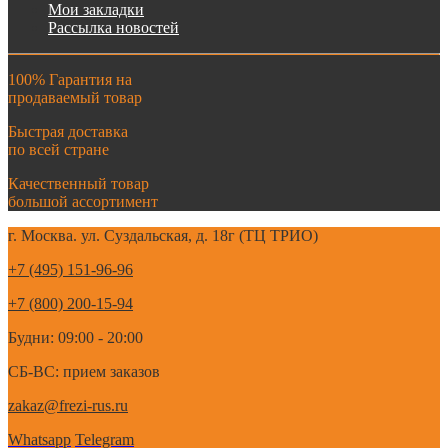
Мои закладки
Рассылка новостей
100% Гарантия на
продаваемый товар
Быстрая доставка
по всей стране
Качественный товар
большой ассортимент
г. Москва. ул. Суздальская, д. 18г (ТЦ ТРИО)
+7 (495) 151-96-96
+7 (800) 200-15-94
Будни: 09:00 - 20:00
СБ-ВС: прием заказов
zakaz@frezi-rus.ru
Whatsapp
Telegram