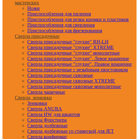
мастерских
Ножи
Приспособления для пиления
Приспособления для резки кромки и пластиков
Приспособления для сверления
Приспособления для фрезерования
Сверла присадочные
Сверла присадочные "глухие" RH-LH
Сверла присадочные "глухие" XTREME
Сверла присадочные "глухие" монолитные
Сверла присадочные "глухие". Левое вращение
Сверла присадочные "глухие". Правое вращение
Сверла присадочные с резьбовым хвостовиком
Сверла присадочные сквозные
Сверла присадочные сквозные XTREME
Сверла присадочные сквозные монолитные
Сверла чашечные
Сверла, зенковки
Зенковки
Сверла ANUBA
Сверла HW для шкантов
Сверла Форстнера
Сверла долбежные
Сверла долбежные со стамеской для JET
Сверла конфирмат