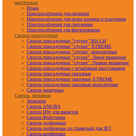
мастерских
Ножи
Приспособления для пиления
Приспособления для резки кромки и пластиков
Приспособления для сверления
Приспособления для фрезерования
Сверла присадочные
Сверла присадочные "глухие" RH-LH
Сверла присадочные "глухие" XTREME
Сверла присадочные "глухие" монолитные
Сверла присадочные "глухие". Левое вращение
Сверла присадочные "глухие". Правое вращение
Сверла присадочные с резьбовым хвостовиком
Сверла присадочные сквозные
Сверла присадочные сквозные XTREME
Сверла присадочные сквозные монолитные
Сверла чашечные
Сверла, зенковки
Зенковки
Сверла ANUBA
Сверла HW для шкантов
Сверла Форстнера
Сверла долбежные
Сверла долбежные со стамеской для JET
Сверла конфирмат