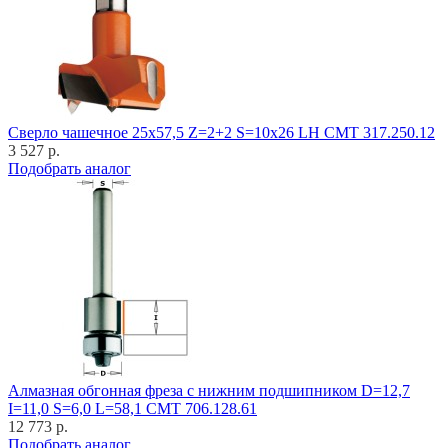
Cверло чашечное 25x57,5 Z=2+2 S=10x26 LH CMT 317.250.12
3 527 р.
Подобрать аналог
Алмазная обгонная фреза с нижним подшипником D=12,7
I=11,0 S=6,0 L=58,1 CMT 706.128.61
12 773 р.
Подобрать аналог