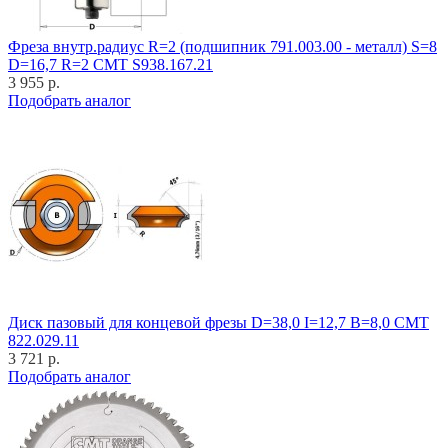
Фреза внутр.радиус R=2 (подшипник 791.003.00 - металл) S=8
D=16,7 R=2 CMT S938.167.21
3 955 р.
Подобрать аналог
Диск пазовый для концевой фрезы D=38,0 I=12,7 B=8,0 CMT
822.029.11
3 721 р.
Подобрать аналог