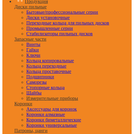
Продукция
Диски пильные
Бытовые/профессиональные серии
Диски установочные
Переходные кольца для пильных дисков
Промышленные серии
Стабилизаторы пильных дисков
Запасные части
Винты
Гайки
Ключи
Кольца копировальные
Кольца переходные
Кольца проставочные
Подшипники
Саморезы
Стопорные кольца
Шайбы
Измерительные приборы
Коронки
Аксессуары для коронок
Коронки алмазные
Коронки биметаллические
Коронки универсальные
Патроны, цанги