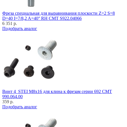
Фреза специальная для выравнивания плоскости Z=2 S=8
D=40 I=7/8,2 A=40° RH CMT S922.04066
6 351 р.
Подобрать аналог
Винт 4_STEI M8x16 для клина к фрезам серии 692 CMT
990.064.00
359 р.
Подобрать аналог