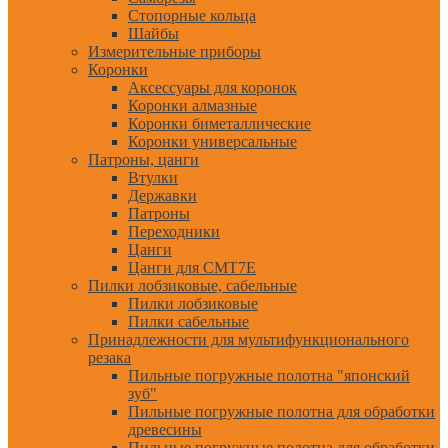
Стопорные кольца
Шайбы
Измерительные приборы
Коронки
Аксессуары для коронок
Коронки алмазные
Коронки биметаллические
Коронки универсальные
Патроны, цанги
Втулки
Державки
Патроны
Переходники
Цанги
Цанги для CMT7E
Пилки лобзиковые, сабельные
Пилки лобзиковые
Пилки сабельные
Принадлежности для мультифункционального
резака
Пильные погружные полотна "японский
зуб"
Пильные погружные полотна для обработки
древесины
Пильные погружные полотна для обработки