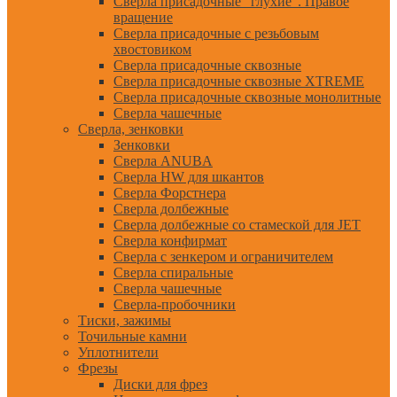
Сверла присадочные "глухие". Правое
вращение
Сверла присадочные с резьбовым
хвостовиком
Сверла присадочные сквозные
Сверла присадочные сквозные XTREME
Сверла присадочные сквозные монолитные
Сверла чашечные
Сверла, зенковки
Зенковки
Сверла ANUBA
Сверла HW для шкантов
Сверла Форстнера
Сверла долбежные
Сверла долбежные со стамеской для JET
Сверла конфирмат
Сверла с зенкером и ограничителем
Сверла спиральные
Сверла чашечные
Сверла-пробочники
Тиски, зажимы
Точильные камни
Уплотнители
Фрезы
Диски для фрез