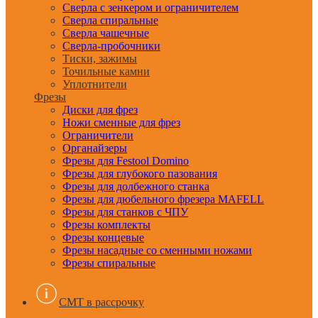
Сверла с зенкером и ограничителем
Сверла спиральные
Сверла чашечные
Сверла-пробочники
Тиски, зажимы
Точильные камни
Уплотнители
Фрезы
Диски для фрез
Ножи сменные для фрез
Ограничители
Органайзеры
Фрезы для Festool Domino
Фрезы для глубокого пазования
Фрезы для долбежного станка
Фрезы для дюбельного фрезера MAFELL
Фрезы для станков с ЧПУ
Фрезы комплекты
Фрезы концевые
Фрезы насадные со сменными ножами
Фрезы спиральные
CMT в рассрочку