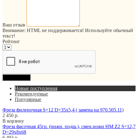
Ваш отзыв
Внимание:
HTML не поддерживается! Используйте обычный
текст!
Рейтинг
Продолжить
Новые поступления
Рекомендуемые
Популярные
Фреза филеночная S=12 D=35x5,4 ( замена на 970.505.11)
2 450 р.
В корзину
Фреза фасочная 45гр. (нижн. подш.), смен.ножи HM Z2 S=12,7
D=29x8x68
6 493 р.