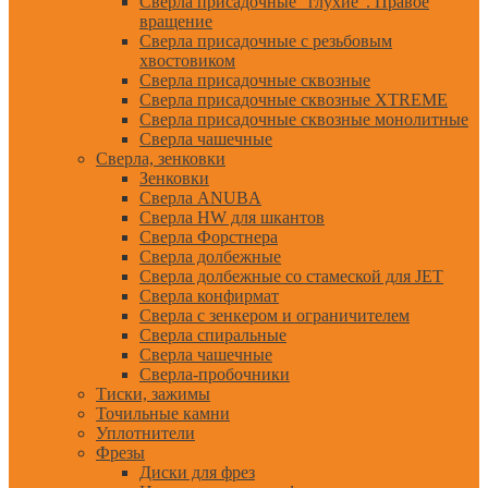
Сверла присадочные "глухие". Правое
вращение
Сверла присадочные с резьбовым
хвостовиком
Сверла присадочные сквозные
Сверла присадочные сквозные XTREME
Сверла присадочные сквозные монолитные
Сверла чашечные
Сверла, зенковки
Зенковки
Сверла ANUBA
Сверла HW для шкантов
Сверла Форстнера
Сверла долбежные
Сверла долбежные со стамеской для JET
Сверла конфирмат
Сверла с зенкером и ограничителем
Сверла спиральные
Сверла чашечные
Сверла-пробочники
Тиски, зажимы
Точильные камни
Уплотнители
Фрезы
Диски для фрез