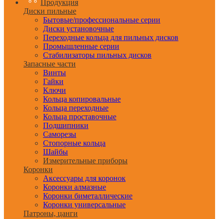
Продукция
Диски пильные
Бытовые/профессиональные серии
Диски установочные
Переходные кольца для пильных дисков
Промышленные серии
Стабилизаторы пильных дисков
Запасные части
Винты
Гайки
Ключи
Кольца копировальные
Кольца переходные
Кольца проставочные
Подшипники
Саморезы
Стопорные кольца
Шайбы
Измерительные приборы
Коронки
Аксессуары для коронок
Коронки алмазные
Коронки биметаллические
Коронки универсальные
Патроны, цанги