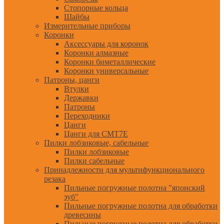
Стопорные кольца
Шайбы
Измерительные приборы
Коронки
Аксессуары для коронок
Коронки алмазные
Коронки биметаллические
Коронки универсальные
Патроны, цанги
Втулки
Державки
Патроны
Переходники
Цанги
Цанги для CMT7E
Пилки лобзиковые, сабельные
Пилки лобзиковые
Пилки сабельные
Принадлежности для мультифункционального
резака
Пильные погружные полотна "японский
зуб"
Пильные погружные полотна для обработки
древесины
Пильные погружные полотна для обработки