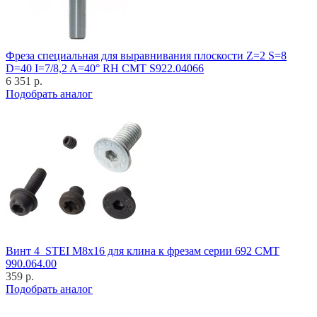
Фреза специальная для выравнивания плоскости Z=2 S=8
D=40 I=7/8,2 A=40° RH CMT S922.04066
6 351 р.
Подобрать аналог
Винт 4_STEI M8x16 для клина к фрезам серии 692 CMT
990.064.00
359 р.
Подобрать аналог