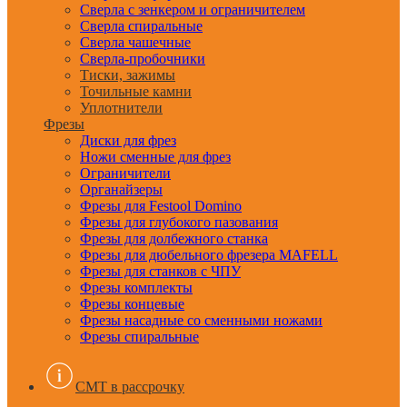
Сверла с зенкером и ограничителем
Сверла спиральные
Сверла чашечные
Сверла-пробочники
Тиски, зажимы
Точильные камни
Уплотнители
Фрезы
Диски для фрез
Ножи сменные для фрез
Ограничители
Органайзеры
Фрезы для Festool Domino
Фрезы для глубокого пазования
Фрезы для долбежного станка
Фрезы для дюбельного фрезера MAFELL
Фрезы для станков с ЧПУ
Фрезы комплекты
Фрезы концевые
Фрезы насадные со сменными ножами
Фрезы спиральные
CMT в рассрочку