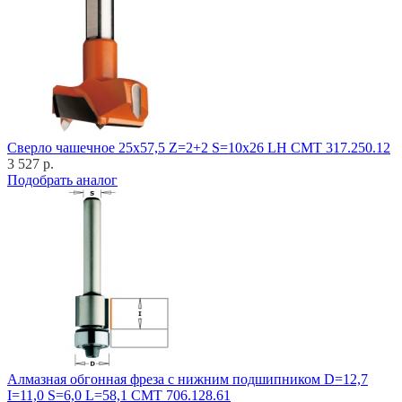
Cверло чашечное 25x57,5 Z=2+2 S=10x26 LH CMT 317.250.12
3 527 р.
Подобрать аналог
Алмазная обгонная фреза с нижним подшипником D=12,7
I=11,0 S=6,0 L=58,1 CMT 706.128.61