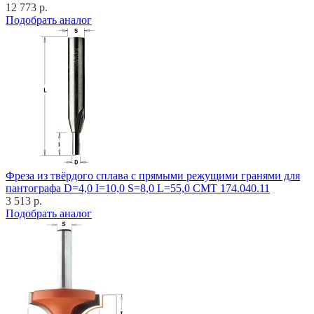
12 773 р.
Подобрать аналог
Фреза из твёрдого сплава с прямыми режущими гранями для
пантографа D=4,0 I=10,0 S=8,0 L=55,0 CMT 174.040.11
3 513 р.
Подобрать аналог