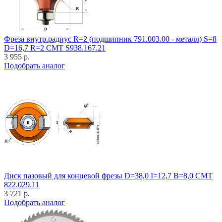
Фреза внутр.радиус R=2 (подшипник 791.003.00 - металл) S=8
D=16,7 R=2 CMT S938.167.21
3 955 р.
Подобрать аналог
Диск пазовый для концевой фрезы D=38,0 I=12,7 B=8,0 CMT
822.029.11
3 721 р.
Подобрать аналог