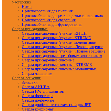
мастерских
Ножи
Приспособления для пиления
Приспособления для резки кромки и пластиков
Приспособления для сверления
Приспособления для фрезерования
Сверла присадочные
Сверла присадочные "глухие" RH-LH
Сверла присадочные "глухие" XTREME
Сверла присадочные "глухие" монолитные
Сверла присадочные "глухие". Левое вращение
Сверла присадочные "глухие". Правое вращение
Сверла присадочные с резьбовым хвостовиком
Сверла присадочные сквозные
Сверла присадочные сквозные XTREME
Сверла присадочные сквозные монолитные
Сверла чашечные
Сверла, зенковки
Зенковки
Сверла ANUBA
Сверла HW для шкантов
Сверла Форстнера
Сверла долбежные
Сверла долбежные со стамеской для JET
Сверла конфирмат