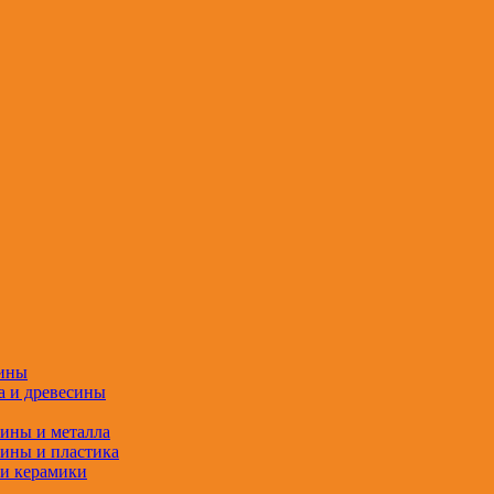
сины
а и древесины
сины и металла
сины и пластика
 и керамики