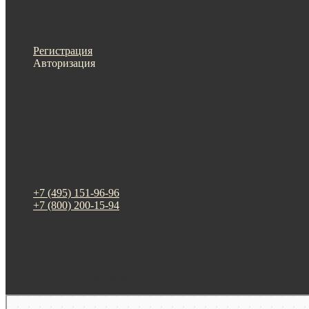
Меню
Назад
×
Личный кабинет
Регистрация
Авторизация
Информация
Настройки
Обратная связь
+7 (495) 151-96-96
+7 (800) 200-15-94
г. Москва. ул. Суздальская, д. 18г (ТЦ ТРИО)
Будни: 09:00 - 20:00
СБ-ВС: прием заказов
Москва
Яндекс Карты — транспорт, навигация, поиск мест