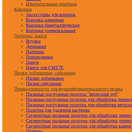
Измерительные приборы
Коронки
Аксессуары для коронок
Коронки алмазные
Коронки биметаллические
Коронки универсальные
Патроны, цанги
Втулки
Державки
Патроны
Переходники
Цанги
Цанги для CMT7E
Пилки лобзиковые, сабельные
Пилки лобзиковые
Пилки сабельные
Принадлежности для мультифункционального резака
Пильные погружные полотна "японский зуб"
Пильные погружные полотна для обработки древе
Пильные погружные полотна для обработки металл
Полотна для удаления раствора
Сегментные пильные полотна для обработки древе
Сегментные пильные полотна для обработки древе
Сегментные пильные полотна для обработки камня
Шаберы