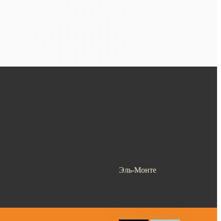
Эль-Монте
Ваш город —
Эль-Монте
?