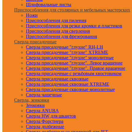
Шлифовальные листы
Приспособления для столярных и мебельных мастерских
Ножи
Приспособления для пиления
Приспособления для резки кромки и пластиков
Приспособления для сверления
Приспособления для фрезерования
Сверла присадочные
Сверла присадочные "глухие" RH-LH
Сверла присадочные "глухие" XTREME
Сверла присадочные "глухие" монолитные
Сверла присадочные "глухие". Левое вращение
Сверла присадочные "глухие". Правое вращение
Сверла присадочные с резьбовым хвостовиком
Сверла присадочные сквозные
Сверла присадочные сквозные XTREME
Сверла присадочные сквозные монолитные
Сверла чашечные
Сверла, зенковки
Зенковки
Сверла ANUBA
Сверла HW для шкантов
Сверла Форстнера
Сверла долбежные
Сверла долбежные со стамеской для JET