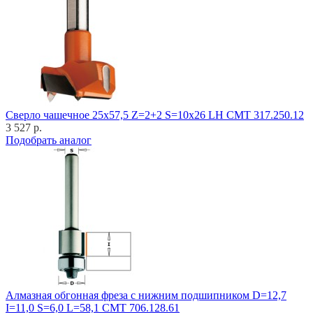
Cверло чашечное 25x57,5 Z=2+2 S=10x26 LH CMT 317.250.12
3 527 р.
Подобрать аналог
Алмазная обгонная фреза с нижним подшипником D=12,7
I=11,0 S=6,0 L=58,1 CMT 706.128.61