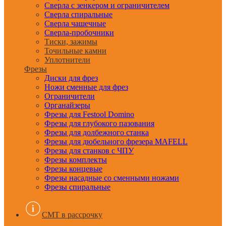
Сверла с зенкером и ограничителем
Сверла спиральные
Сверла чашечные
Сверла-пробочники
Тиски, зажимы
Точильные камни
Уплотнители
Фрезы
Диски для фрез
Ножи сменные для фрез
Ограничители
Органайзеры
Фрезы для Festool Domino
Фрезы для глубокого пазования
Фрезы для долбежного станка
Фрезы для дюбельного фрезера MAFELL
Фрезы для станков с ЧПУ
Фрезы комплекты
Фрезы концевые
Фрезы насадные со сменными ножами
Фрезы спиральные
CMT в рассрочку