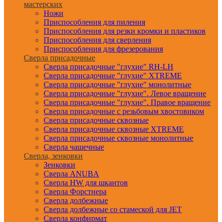
мастерских
Ножи
Приспособления для пиления
Приспособления для резки кромки и пластиков
Приспособления для сверления
Приспособления для фрезерования
Сверла присадочные
Сверла присадочные "глухие" RH-LH
Сверла присадочные "глухие" XTREME
Сверла присадочные "глухие" монолитные
Сверла присадочные "глухие". Левое вращение
Сверла присадочные "глухие". Правое вращение
Сверла присадочные с резьбовым хвостовиком
Сверла присадочные сквозные
Сверла присадочные сквозные XTREME
Сверла присадочные сквозные монолитные
Сверла чашечные
Сверла, зенковки
Зенковки
Сверла ANUBA
Сверла HW для шкантов
Сверла Форстнера
Сверла долбежные
Сверла долбежные со стамеской для JET
Сверла конфирмат