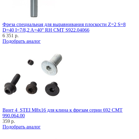
Фреза специальная для выравнивания плоскости Z=2 S=8
D=40 I=7/8,2 A=40° RH CMT S922.04066
6 351 р.
Подобрать аналог
Винт 4_STEI M8x16 для клина к фрезам серии 692 CMT
990.064.00
359 р.
Подобрать аналог