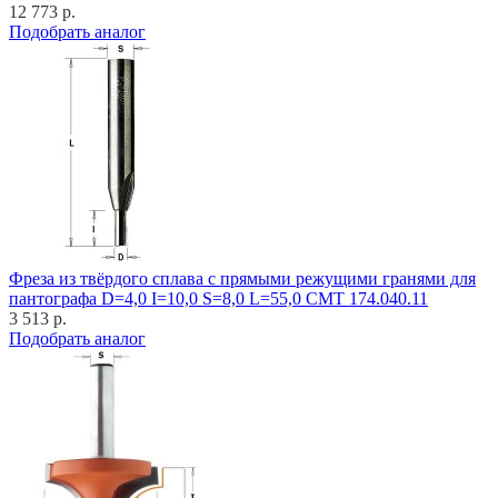
12 773 р.
Подобрать аналог
Фреза из твёрдого сплава с прямыми режущими гранями для
пантографа D=4,0 I=10,0 S=8,0 L=55,0 CMT 174.040.11
3 513 р.
Подобрать аналог