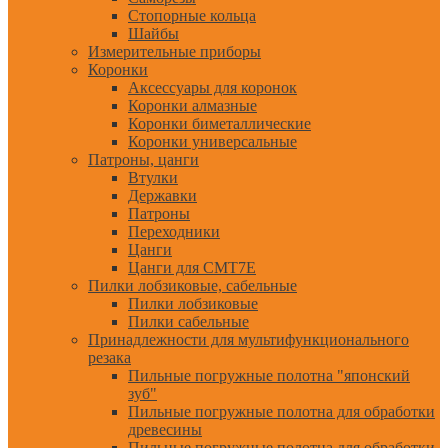
Стопорные кольца
Шайбы
Измерительные приборы
Коронки
Аксессуары для коронок
Коронки алмазные
Коронки биметаллические
Коронки универсальные
Патроны, цанги
Втулки
Державки
Патроны
Переходники
Цанги
Цанги для CMT7E
Пилки лобзиковые, сабельные
Пилки лобзиковые
Пилки сабельные
Принадлежности для мультифункционального
резака
Пильные погружные полотна "японский
зуб"
Пильные погружные полотна для обработки
древесины
Пильные погружные полотна для обработки