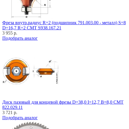
Фреза внутр.радиус R=2 (подшипник 791.003.00 - металл) S=8
D=16,7 R=2 CMT S938.167.21
3 955 р.
Подобрать аналог
Диск пазовый для концевой фрезы D=38,0 I=12,7 B=8,0 CMT
822.029.11
3 721 р.
Подобрать аналог