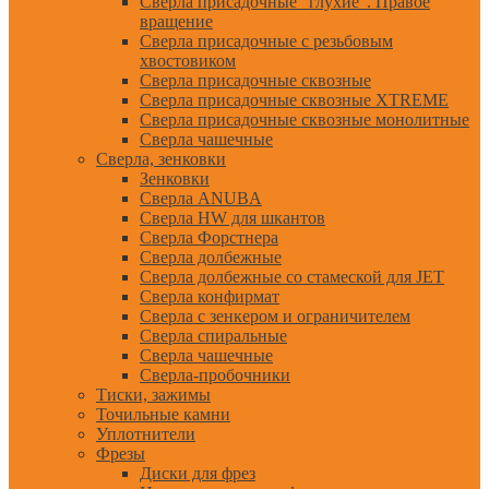
Сверла присадочные "глухие". Правое
вращение
Сверла присадочные с резьбовым
хвостовиком
Сверла присадочные сквозные
Сверла присадочные сквозные XTREME
Сверла присадочные сквозные монолитные
Сверла чашечные
Сверла, зенковки
Зенковки
Сверла ANUBA
Сверла HW для шкантов
Сверла Форстнера
Сверла долбежные
Сверла долбежные со стамеской для JET
Сверла конфирмат
Сверла с зенкером и ограничителем
Сверла спиральные
Сверла чашечные
Сверла-пробочники
Тиски, зажимы
Точильные камни
Уплотнители
Фрезы
Диски для фрез