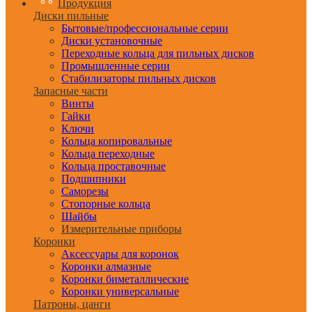
Продукция
Диски пильные
Бытовые/профессиональные серии
Диски установочные
Переходные кольца для пильных дисков
Промышленные серии
Стабилизаторы пильных дисков
Запасные части
Винты
Гайки
Ключи
Кольца копировальные
Кольца переходные
Кольца проставочные
Подшипники
Саморезы
Стопорные кольца
Шайбы
Измерительные приборы
Коронки
Аксессуары для коронок
Коронки алмазные
Коронки биметаллические
Коронки универсальные
Патроны, цанги