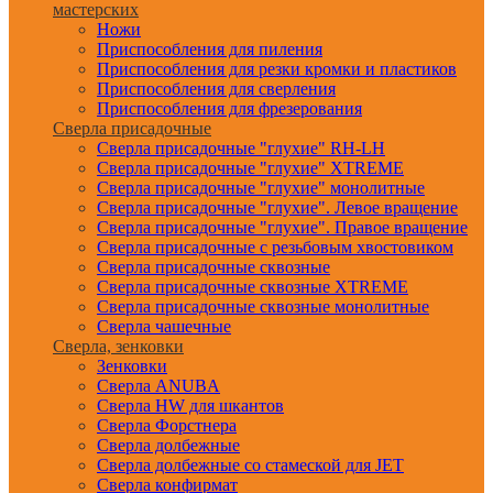
мастерских
Ножи
Приспособления для пиления
Приспособления для резки кромки и пластиков
Приспособления для сверления
Приспособления для фрезерования
Сверла присадочные
Сверла присадочные "глухие" RH-LH
Сверла присадочные "глухие" XTREME
Сверла присадочные "глухие" монолитные
Сверла присадочные "глухие". Левое вращение
Сверла присадочные "глухие". Правое вращение
Сверла присадочные с резьбовым хвостовиком
Сверла присадочные сквозные
Сверла присадочные сквозные XTREME
Сверла присадочные сквозные монолитные
Сверла чашечные
Сверла, зенковки
Зенковки
Сверла ANUBA
Сверла HW для шкантов
Сверла Форстнера
Сверла долбежные
Сверла долбежные со стамеской для JET
Сверла конфирмат