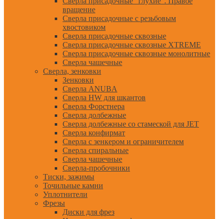
Сверла присадочные "глухие". Правое
вращение
Сверла присадочные с резьбовым
хвостовиком
Сверла присадочные сквозные
Сверла присадочные сквозные XTREME
Сверла присадочные сквозные монолитные
Сверла чашечные
Сверла, зенковки
Зенковки
Сверла ANUBA
Сверла HW для шкантов
Сверла Форстнера
Сверла долбежные
Сверла долбежные со стамеской для JET
Сверла конфирмат
Сверла с зенкером и ограничителем
Сверла спиральные
Сверла чашечные
Сверла-пробочники
Тиски, зажимы
Точильные камни
Уплотнители
Фрезы
Диски для фрез