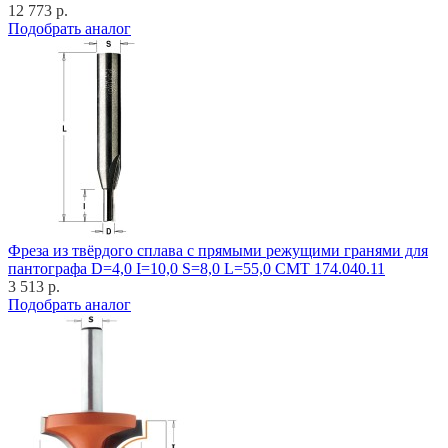
12 773 р.
Подобрать аналог
Фреза из твёрдого сплава с прямыми режущими гранями для
пантографа D=4,0 I=10,0 S=8,0 L=55,0 CMT 174.040.11
3 513 р.
Подобрать аналог