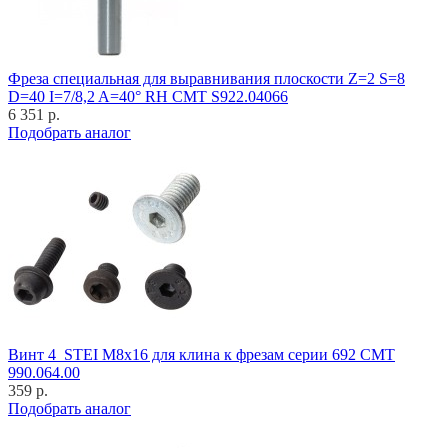
Фреза специальная для выравнивания плоскости Z=2 S=8
D=40 I=7/8,2 A=40° RH CMT S922.04066
6 351 р.
Подобрать аналог
Винт 4_STEI M8x16 для клина к фрезам серии 692 CMT
990.064.00
359 р.
Подобрать аналог