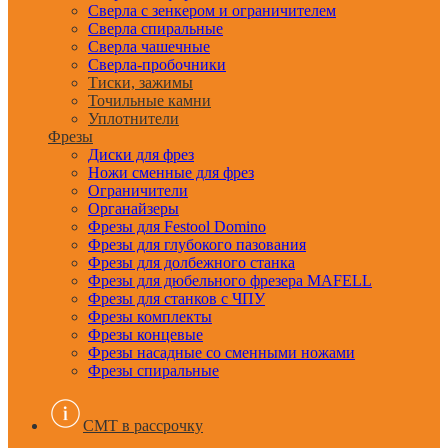
Сверла с зенкером и ограничителем
Сверла спиральные
Сверла чашечные
Сверла-пробочники
Тиски, зажимы
Точильные камни
Уплотнители
Фрезы
Диски для фрез
Ножи сменные для фрез
Ограничители
Органайзеры
Фрезы для Festool Domino
Фрезы для глубокого пазования
Фрезы для долбежного станка
Фрезы для дюбельного фрезера MAFELL
Фрезы для станков с ЧПУ
Фрезы комплекты
Фрезы концевые
Фрезы насадные со сменными ножами
Фрезы спиральные
CMT в рассрочку