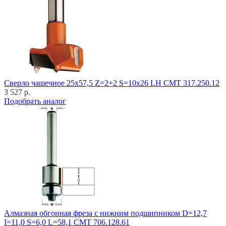
Cверло чашечное 25x57,5 Z=2+2 S=10x26 LH CMT 317.250.12
3 527 р.
Подобрать аналог
Алмазная обгонная фреза с нижним подшипником D=12,7
I=11,0 S=6,0 L=58,1 CMT 706.128.61