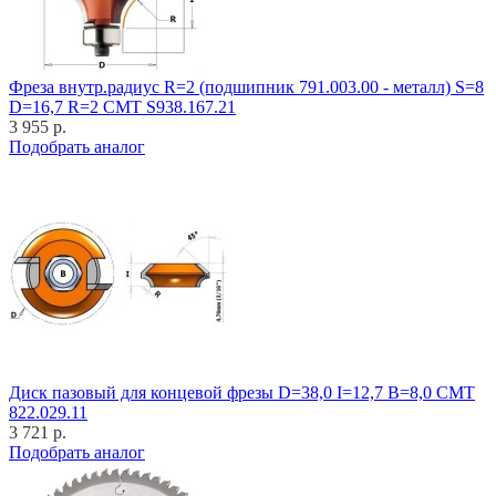
Фреза внутр.радиус R=2 (подшипник 791.003.00 - металл) S=8
D=16,7 R=2 CMT S938.167.21
3 955 р.
Подобрать аналог
Диск пазовый для концевой фрезы D=38,0 I=12,7 B=8,0 CMT
822.029.11
3 721 р.
Подобрать аналог