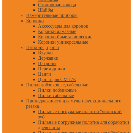
Стопорные кольца
Шайбы
Измерительные приборы
Коронки
Аксессуары для коронок
Коронки алмазные
Коронки биметаллические
Коронки универсальные
Патроны, цанги
Втулки
Державки
Патроны
Переходники
Цанги
Цанги для CMT7E
Пилки лобзиковые, сабельные
Пилки лобзиковые
Пилки сабельные
Принадлежности для мультифункционального
резака
Пильные погружные полотна "японский
зуб"
Пильные погружные полотна для обработки
древесины
Пильные погружные полотна для обработки