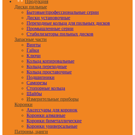
Продукция
Диски пильные
Бытовые/профессиональные серии
Диски установочные
Переходные кольца для пильных дисков
Промышленные серии
Стабилизаторы пильных дисков
Запасные части
Винты
Гайки
Ключи
Кольца копировальные
Кольца переходные
Кольца проставочные
Подшипники
Саморезы
Стопорные кольца
Шайбы
Измерительные приборы
Коронки
Аксессуары для коронок
Коронки алмазные
Коронки биметаллические
Коронки универсальные
Патроны, цанги