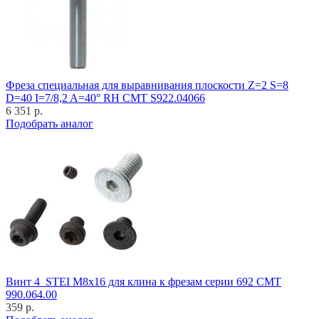
Фреза специальная для выравнивания плоскости Z=2 S=8
D=40 I=7/8,2 A=40° RH CMT S922.04066
6 351 р.
Подобрать аналог
Винт 4_STEI M8x16 для клина к фрезам серии 692 CMT
990.064.00
359 р.