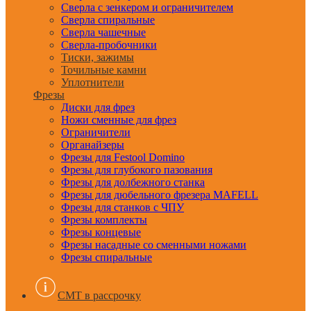
Сверла с зенкером и ограничителем
Сверла спиральные
Сверла чашечные
Сверла-пробочники
Тиски, зажимы
Точильные камни
Уплотнители
Фрезы
Диски для фрез
Ножи сменные для фрез
Ограничители
Органайзеры
Фрезы для Festool Domino
Фрезы для глубокого пазования
Фрезы для долбежного станка
Фрезы для дюбельного фрезера MAFELL
Фрезы для станков с ЧПУ
Фрезы комплекты
Фрезы концевые
Фрезы насадные со сменными ножами
Фрезы спиральные
CMT в рассрочку