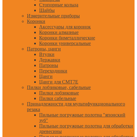
Стопорные кольца
Шайбы
Измерительные приборы
Коронки
Аксессуары для коронок
Коронки алмазные
Коронки биметаллические
Коронки универсальные
Патроны, цанги
Втулки
Державки
Патроны
Переходники
Цанги
Цанги для CMT7E
Пилки лобзиковые, сабельные
Пилки лобзиковые
Пилки сабельные
Принадлежности для мультифункционального
резака
Пильные погружные полотна "японский
зуб"
Пильные погружные полотна для обработки
древесины
Пильные погружные полотна для обработки