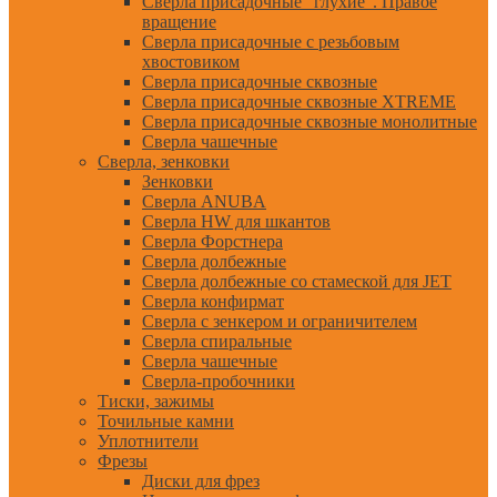
Сверла присадочные "глухие". Правое
вращение
Сверла присадочные с резьбовым
хвостовиком
Сверла присадочные сквозные
Сверла присадочные сквозные XTREME
Сверла присадочные сквозные монолитные
Сверла чашечные
Сверла, зенковки
Зенковки
Сверла ANUBA
Сверла HW для шкантов
Сверла Форстнера
Сверла долбежные
Сверла долбежные со стамеской для JET
Сверла конфирмат
Сверла с зенкером и ограничителем
Сверла спиральные
Сверла чашечные
Сверла-пробочники
Тиски, зажимы
Точильные камни
Уплотнители
Фрезы
Диски для фрез