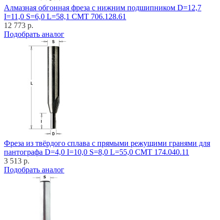
Алмазная обгонная фреза с нижним подшипником D=12,7
I=11,0 S=6,0 L=58,1 CMT 706.128.61
12 773 р.
Подобрать аналог
Фреза из твёрдого сплава с прямыми режущими гранями для
пантографа D=4,0 I=10,0 S=8,0 L=55,0 CMT 174.040.11
3 513 р.
Подобрать аналог