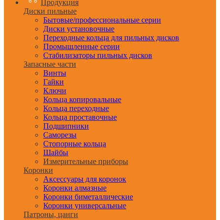
Продукция
Диски пильные
Бытовые/профессиональные серии
Диски установочные
Переходные кольца для пильных дисков
Промышленные серии
Стабилизаторы пильных дисков
Запасные части
Винты
Гайки
Ключи
Кольца копировальные
Кольца переходные
Кольца проставочные
Подшипники
Саморезы
Стопорные кольца
Шайбы
Измерительные приборы
Коронки
Аксессуары для коронок
Коронки алмазные
Коронки биметаллические
Коронки универсальные
Патроны, цанги