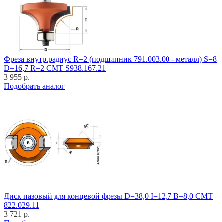
Фреза внутр.радиус R=2 (подшипник 791.003.00 - металл) S=8
D=16,7 R=2 CMT S938.167.21
3 955 р.
Подобрать аналог
Диск пазовый для концевой фрезы D=38,0 I=12,7 B=8,0 CMT
822.029.11
3 721 р.