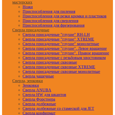
мастерских
Ножи
Приспособления для пиления
Приспособления для резки кромки и пластиков
Приспособления для сверления
Приспособления для фрезерования
Сверла присадочные
Сверла присадочные "глухие" RH-LH
Сверла присадочные "глухие" XTREME
Сверла присадочные "глухие" монолитные
Сверла присадочные "глухие". Левое вращение
Сверла присадочные "глухие". Правое вращение
Сверла присадочные с резьбовым хвостовиком
Сверла присадочные сквозные
Сверла присадочные сквозные XTREME
Сверла присадочные сквозные монолитные
Сверла чашечные
Сверла, зенковки
Зенковки
Сверла ANUBA
Сверла HW для шкантов
Сверла Форстнера
Сверла долбежные
Сверла долбежные со стамеской для JET
Сверла конфирмат