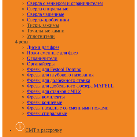
Сверла с зенкером и ограничителем
Сверла спиральные
Сверла чашечные
Сверла-пробочники
Тиски, зажимы
Точильные камни
Уплотнители
Фрезы
Диски для фрез
Ножи сменные для фрез
Ограничители
Органайзеры
Фрезы для Festool Domino
Фрезы для глубокого пазования
Фрезы для долбежного станка
Фрезы для дюбельного фрезера MAFELL
Фрезы для станков с ЧПУ
Фрезы комплекты
Фрезы концевые
Фрезы насадные со сменными ножами
Фрезы спиральные
CMT в рассрочку