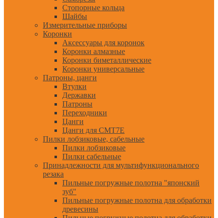
Стопорные кольца
Шайбы
Измерительные приборы
Коронки
Аксессуары для коронок
Коронки алмазные
Коронки биметаллические
Коронки универсальные
Патроны, цанги
Втулки
Державки
Патроны
Переходники
Цанги
Цанги для CMT7E
Пилки лобзиковые, сабельные
Пилки лобзиковые
Пилки сабельные
Принадлежности для мультифункционального
резака
Пильные погружные полотна "японский
зуб"
Пильные погружные полотна для обработки
древесины
Пильные погружные полотна для обработки