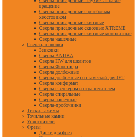
Сверла присадочные "глухие". Правое
вращение
Сверла присадочные с резьбовым
хвостовиком
Сверла присадочные сквозные
Сверла присадочные сквозные XTREME
Сверла присадочные сквозные монолитные
Сверла чашечные
Сверла, зенковки
Зенковки
Сверла ANUBA
Сверла HW для шкантов
Сверла Форстнера
Сверла долбежные
Сверла долбежные со стамеской для JET
Сверла конфирмат
Сверла с зенкером и ограничителем
Сверла спиральные
Сверла чашечные
Сверла-пробочники
Тиски, зажимы
Точильные камни
Уплотнители
Фрезы
Диски для фрез