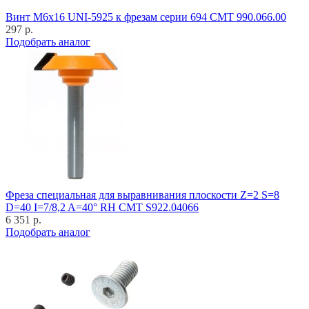
Винт M6x16 UNI-5925 к фрезам серии 694 CMT 990.066.00
297 р.
Подобрать аналог
Фреза специальная для выравнивания плоскости Z=2 S=8
D=40 I=7/8,2 A=40° RH CMT S922.04066
6 351 р.
Подобрать аналог