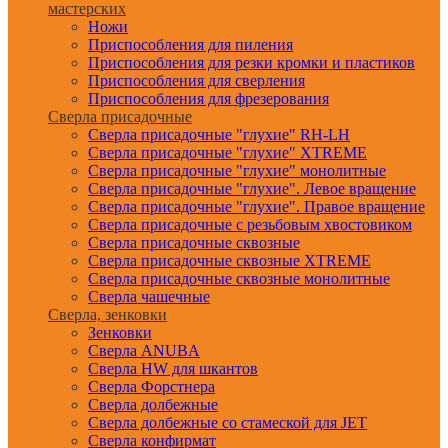
мастерских
Ножи
Приспособления для пиления
Приспособления для резки кромки и пластиков
Приспособления для сверления
Приспособления для фрезерования
Сверла присадочные
Сверла присадочные "глухие" RH-LH
Сверла присадочные "глухие" XTREME
Сверла присадочные "глухие" монолитные
Сверла присадочные "глухие". Левое вращение
Сверла присадочные "глухие". Правое вращение
Сверла присадочные с резьбовым хвостовиком
Сверла присадочные сквозные
Сверла присадочные сквозные XTREME
Сверла присадочные сквозные монолитные
Сверла чашечные
Сверла, зенковки
Зенковки
Сверла ANUBA
Сверла HW для шкантов
Сверла Форстнера
Сверла долбежные
Сверла долбежные со стамеской для JET
Сверла конфирмат