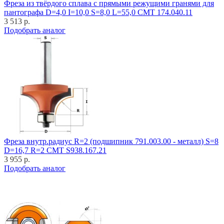
Фреза из твёрдого сплава с прямыми режущими гранями для
пантографа D=4,0 I=10,0 S=8,0 L=55,0 CMT 174.040.11
3 513 р.
Подобрать аналог
Фреза внутр.радиус R=2 (подшипник 791.003.00 - металл) S=8
D=16,7 R=2 CMT S938.167.21
3 955 р.
Подобрать аналог