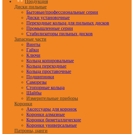
Продукция
Диски пильные
Бытовые/профессиональные серии
Диски установочные
Переходные кольца для пильных дисков
Промышленные серии
Стабилизаторы пильных дисков
Запасные части
Винты
Гайки
Ключи
Кольца копировальные
Кольца переходные
Кольца проставочные
Подшипники
Саморезы
Стопорные кольца
Шайбы
Измерительные приборы
Коронки
Аксессуары для коронок
Коронки алмазные
Коронки биметаллические
Коронки универсальные
Патроны, цанги