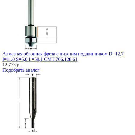
Алмазная обгонная фреза с нижним подшипником D=12,7
I=11,0 S=6,0 L=58,1 CMT 706.128.61
12 773 р.
Подобрать аналог