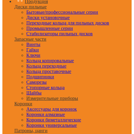
Продукция
Диски пильные
Бытовые/профессиональные серии
Диски установочные
Переходные кольца для пильных дисков
Промышленные серии
Стабилизаторы пильных дисков
Запасные части
Винты
Гайки
Ключи
Кольца копировальные
Кольца переходные
Кольца проставочные
Подшипники
Саморезы
Стопорные кольца
Шайбы
Измерительные приборы
Коронки
Аксессуары для коронок
Коронки алмазные
Коронки биметаллические
Коронки универсальные
Патроны, цанги