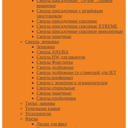
Сверла присадочные "глухие". Правое
вращение
Сверла присадочные с резьбовым
хвостовиком
Сверла присадочные сквозные
Сверла присадочные сквозные XTREME
Сверла присадочные сквозные монолитные
Сверла чашечные
Сверла, зенковки
Зенковки
Сверла ANUBA
Сверла HW для шкантов
Сверла Форстнера
Сверла долбежные
Сверла долбежные со стамеской для JET
Сверла конфирмат
Сверла с зенкером и ограничителем
Сверла спиральные
Сверла чашечные
Сверла-пробочники
Тиски, зажимы
Точильные камни
Уплотнители
Фрезы
Диски для фрез