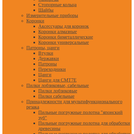
Стопорные кольца
Шайбы
Измерительные приборы
Коронки
Аксессуары для коронок
Коронки алмазные
Коронки биметаллические
Коронки универсальные
Патроны, цанги
Втулки
Державки
Патроны
Переходники
Цанги
Цанги для CMT7E
Пилки лобзиковые, сабельные
Пилки лобзиковые
Пилки сабельные
Принадлежности для мультифункционального
резака
Пильные погружные полотна "японский
зуб"
Пильные погружные полотна для обработки
древесины
Пильные погружные полотна для обработки