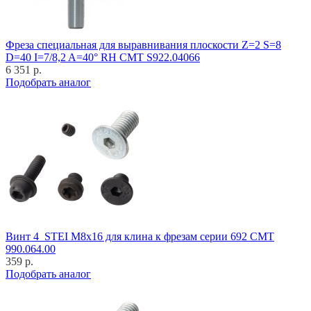
Фреза специальная для выравнивания плоскости Z=2 S=8
D=40 I=7/8,2 A=40° RH CMT S922.04066
6 351 р.
Подобрать аналог
Винт 4_STEI M8x16 для клина к фрезам серии 692 CMT
990.064.00
359 р.
Подобрать аналог