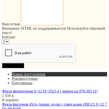
Ваш отзыв
Внимание:
HTML не поддерживается! Используйте обычный
текст!
Рейтинг
Продолжить
Новые поступления
Рекомендуемые
Популярные
Фреза филеночная S=12 D=35x5,4 ( замена на 970.505.11)
2 450 р.
В корзину
Фреза фасочная 45гр. (нижн. подш.), смен.ножи HM Z2 S=12,7
D=29x8x68