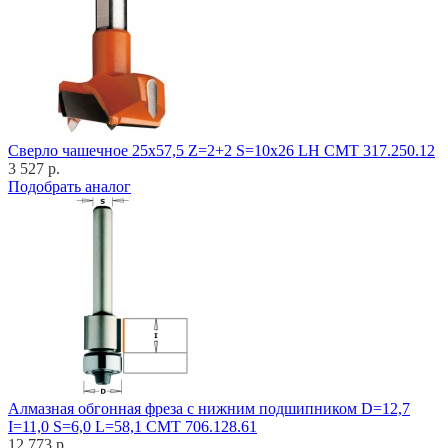
Cверло чашечное 25x57,5 Z=2+2 S=10x26 LH CMT 317.250.12
3 527 р.
Подобрать аналог
Алмазная обгонная фреза с нижним подшипником D=12,7
I=11,0 S=6,0 L=58,1 CMT 706.128.61
12 773 р.