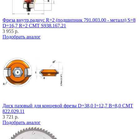
Фреза внутр.радиус R=2 (подшипник 791.003.00 - металл) S=8
D=16,7 R=2 CMT S938.167.21
3 955 р.
Подобрать аналог
Диск пазовый для концевой фрезы D=38,0 I=12,7 B=8,0 CMT
822.029.11
3 721 р.
Подобрать аналог