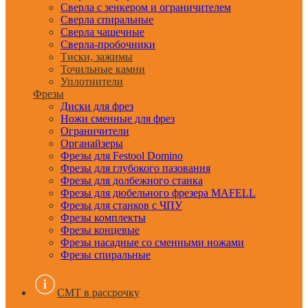
Сверла с зенкером и ограничителем
Сверла спиральные
Сверла чашечные
Сверла-пробочники
Тиски, зажимы
Точильные камни
Уплотнители
Фрезы
Диски для фрез
Ножи сменные для фрез
Ограничители
Органайзеры
Фрезы для Festool Domino
Фрезы для глубокого пазования
Фрезы для долбежного станка
Фрезы для дюбельного фрезера MAFELL
Фрезы для станков с ЧПУ
Фрезы комплекты
Фрезы концевые
Фрезы насадные со сменными ножами
Фрезы спиральные
CMT в рассрочку