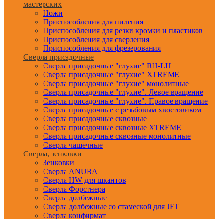
мастерских
Ножи
Приспособления для пиления
Приспособления для резки кромки и пластиков
Приспособления для сверления
Приспособления для фрезерования
Сверла присадочные
Сверла присадочные "глухие" RH-LH
Сверла присадочные "глухие" XTREME
Сверла присадочные "глухие" монолитные
Сверла присадочные "глухие". Левое вращение
Сверла присадочные "глухие". Правое вращение
Сверла присадочные с резьбовым хвостовиком
Сверла присадочные сквозные
Сверла присадочные сквозные XTREME
Сверла присадочные сквозные монолитные
Сверла чашечные
Сверла, зенковки
Зенковки
Сверла ANUBA
Сверла HW для шкантов
Сверла Форстнера
Сверла долбежные
Сверла долбежные со стамеской для JET
Сверла конфирмат