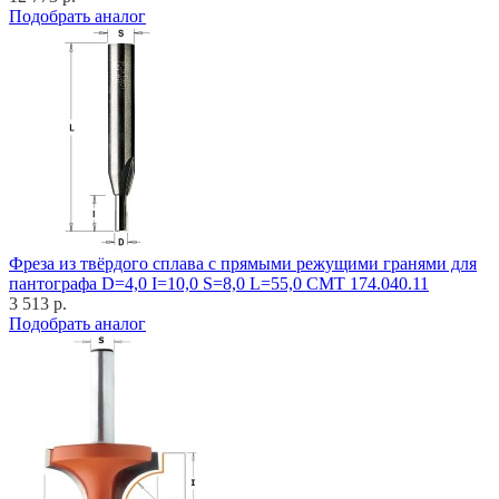
Подобрать аналог
Фреза из твёрдого сплава с прямыми режущими гранями для
пантографа D=4,0 I=10,0 S=8,0 L=55,0 CMT 174.040.11
3 513 р.
Подобрать аналог