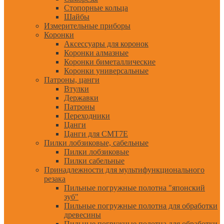
Стопорные кольца
Шайбы
Измерительные приборы
Коронки
Аксессуары для коронок
Коронки алмазные
Коронки биметаллические
Коронки универсальные
Патроны, цанги
Втулки
Державки
Патроны
Переходники
Цанги
Цанги для CMT7E
Пилки лобзиковые, сабельные
Пилки лобзиковые
Пилки сабельные
Принадлежности для мультифункционального
резака
Пильные погружные полотна "японский
зуб"
Пильные погружные полотна для обработки
древесины
Пильные погружные полотна для обработки