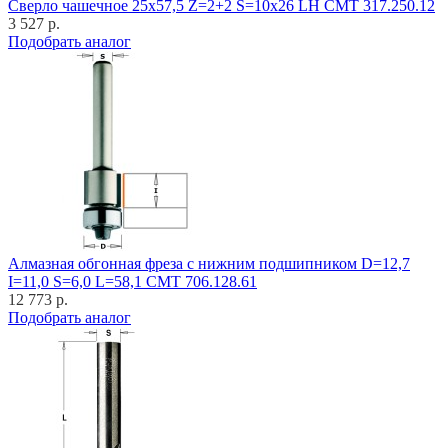
Cверло чашечное 25x57,5 Z=2+2 S=10x26 LH CMT 317.250.12
3 527 р.
Подобрать аналог
Алмазная обгонная фреза с нижним подшипником D=12,7
I=11,0 S=6,0 L=58,1 CMT 706.128.61
12 773 р.
Подобрать аналог