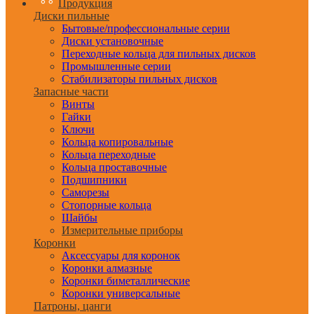
Продукция
Диски пильные
Бытовые/профессиональные серии
Диски установочные
Переходные кольца для пильных дисков
Промышленные серии
Стабилизаторы пильных дисков
Запасные части
Винты
Гайки
Ключи
Кольца копировальные
Кольца переходные
Кольца проставочные
Подшипники
Саморезы
Стопорные кольца
Шайбы
Измерительные приборы
Коронки
Аксессуары для коронок
Коронки алмазные
Коронки биметаллические
Коронки универсальные
Патроны, цанги