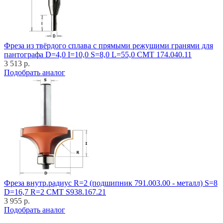
Фреза из твёрдого сплава с прямыми режущими гранями для
пантографа D=4,0 I=10,0 S=8,0 L=55,0 CMT 174.040.11
3 513 р.
Подобрать аналог
Фреза внутр.радиус R=2 (подшипник 791.003.00 - металл) S=8
D=16,7 R=2 CMT S938.167.21
3 955 р.
Подобрать аналог