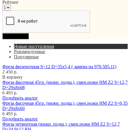
Рейтинг
Продолжить
Новые поступления
Рекомендуемые
Популярные
Фреза филеночная S=12 D=35x5,4 ( замена на 970.505.11)
2 450 р.
В корзину
Фреза фасочная 45гр. (нижн. подш.), смен.ножи HM Z2 S=12,7
D=29x8x68
6 493 р.
Подобрать аналог
Фреза фасочная 45гр. (нижн. подш.), смен.ножи HM Z2 S=6,35
D=29x8x60
6 493 р.
Подобрать аналог
Фреза четвертная (нижн. подш.), смен.ножи HM Z2 S=12,7
D=34,9x12 RH