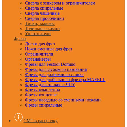
Сверла с зенкером и ограничителем
Сверла спиральные
Сверла чашечные
Сверла-пробочники
Тиски, зажимы
Точильные камни
Уплотнители
Фрезы
Диски для фрез
Ножи сменные для фрез
Ограничители
Органайзеры
Фрезы для Festool Domino
Фрезы для глубокого пазования
Фрезы для долбежного станка
Фрезы для дюбельного фрезера MAFELL
Фрезы для станков с ЧПУ
Фрезы комплекты
Фрезы концевые
Фрезы насадные со сменными ножами
Фрезы спиральные
CMT в рассрочку