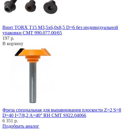
Винт TORX T15 M3,5x6,0x8,5 D=6 без индивидуальной
упаковки CMT 990.077.00/65
197 р.
В корзину
Фреза специальная для выравнивания плоскости Z=2 S=8
D=40 I=7/8,2 A=40° RH CMT S922.04066
6 351 р.
Подобрать аналог