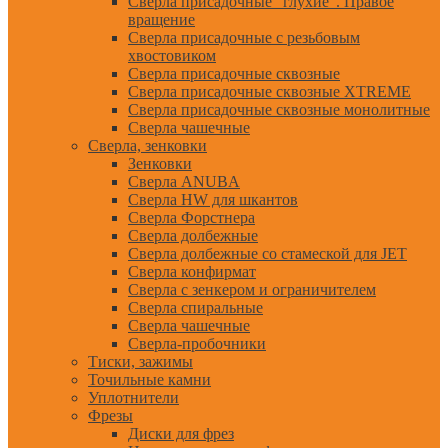
Сверла присадочные "глухие". Правое
вращение
Сверла присадочные с резьбовым
хвостовиком
Сверла присадочные сквозные
Сверла присадочные сквозные XTREME
Сверла присадочные сквозные монолитные
Сверла чашечные
Сверла, зенковки
Зенковки
Сверла ANUBA
Сверла HW для шкантов
Сверла Форстнера
Сверла долбежные
Сверла долбежные со стамеской для JET
Сверла конфирмат
Сверла с зенкером и ограничителем
Сверла спиральные
Сверла чашечные
Сверла-пробочники
Тиски, зажимы
Точильные камни
Уплотнители
Фрезы
Диски для фрез