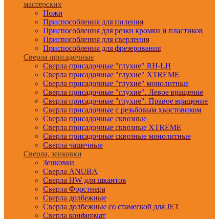
мастерских
Ножи
Приспособления для пиления
Приспособления для резки кромки и пластиков
Приспособления для сверления
Приспособления для фрезерования
Сверла присадочные
Сверла присадочные "глухие" RH-LH
Сверла присадочные "глухие" XTREME
Сверла присадочные "глухие" монолитные
Сверла присадочные "глухие". Левое вращение
Сверла присадочные "глухие". Правое вращение
Сверла присадочные с резьбовым хвостовиком
Сверла присадочные сквозные
Сверла присадочные сквозные XTREME
Сверла присадочные сквозные монолитные
Сверла чашечные
Сверла, зенковки
Зенковки
Сверла ANUBA
Сверла HW для шкантов
Сверла Форстнера
Сверла долбежные
Сверла долбежные со стамеской для JET
Сверла конфирмат