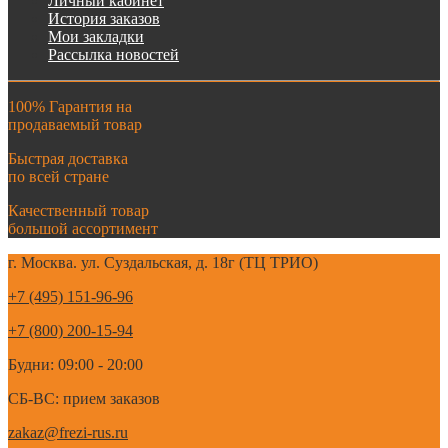
Личный кабинет
История заказов
Мои закладки
Рассылка новостей
100% Гарантия на
продаваемый товар
Быстрая доставка
по всей стране
Качественный товар
большой ассортимент
г. Москва. ул. Суздальская, д. 18г (ТЦ ТРИО)
+7 (495) 151-96-96
+7 (800) 200-15-94
Будни: 09:00 - 20:00
СБ-ВС: прием заказов
zakaz@frezi-rus.ru