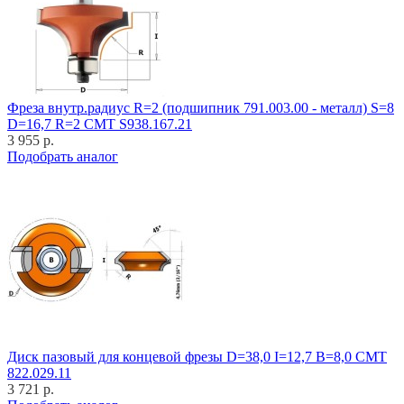
Фреза внутр.радиус R=2 (подшипник 791.003.00 - металл) S=8
D=16,7 R=2 CMT S938.167.21
3 955 р.
Подобрать аналог
Диск пазовый для концевой фрезы D=38,0 I=12,7 B=8,0 CMT
822.029.11
3 721 р.