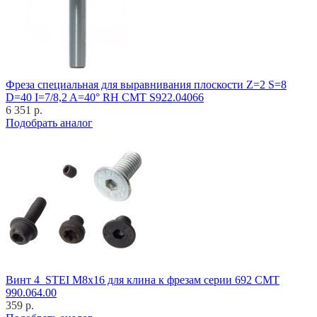
Фреза специальная для выравнивания плоскости Z=2 S=8
D=40 I=7/8,2 A=40° RH CMT S922.04066
6 351 р.
Подобрать аналог
Винт 4_STEI M8x16 для клина к фрезам серии 692 CMT
990.064.00
359 р.