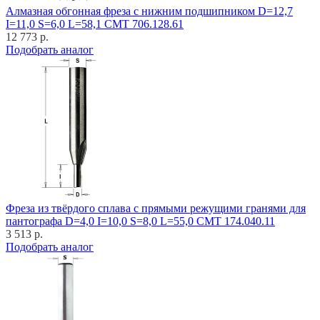
Алмазная обгонная фреза с нижним подшипником D=12,7
I=11,0 S=6,0 L=58,1 CMT 706.128.61
12 773 р.
Подобрать аналог
Фреза из твёрдого сплава с прямыми режущими гранями для
пантографа D=4,0 I=10,0 S=8,0 L=55,0 CMT 174.040.11
3 513 р.
Подобрать аналог