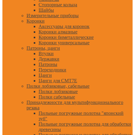
Стопорные кольца
Шайбы
Измерительные приборы
Коронки
Аксессуары для коронок
Коронки алмазные
Коронки биметаллические
Коронки универсальные
Патроны, цанги
Втулки
Державки
Патроны
Переходники
Цанги
Цанги для CMT7E
Пилки лобзиковые, сабельные
Пилки лобзиковые
Пилки сабельные
Принадлежности для мультифункционального
резака
Пильные погружные полотна "японский
зуб"
Пильные погружные полотна для обработки
древесины
Пильные погружные полотна для обработки