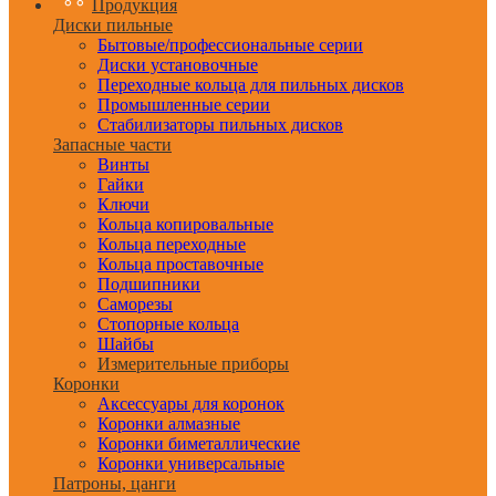
Продукция
Диски пильные
Бытовые/профессиональные серии
Диски установочные
Переходные кольца для пильных дисков
Промышленные серии
Стабилизаторы пильных дисков
Запасные части
Винты
Гайки
Ключи
Кольца копировальные
Кольца переходные
Кольца проставочные
Подшипники
Саморезы
Стопорные кольца
Шайбы
Измерительные приборы
Коронки
Аксессуары для коронок
Коронки алмазные
Коронки биметаллические
Коронки универсальные
Патроны, цанги