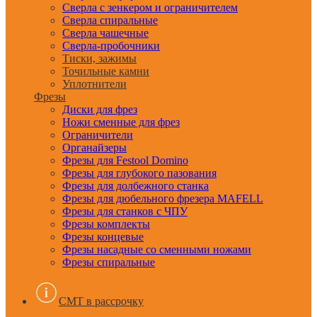
Сверла с зенкером и ограничителем
Сверла спиральные
Сверла чашечные
Сверла-пробочники
Тиски, зажимы
Точильные камни
Уплотнители
Фрезы
Диски для фрез
Ножи сменные для фрез
Ограничители
Органайзеры
Фрезы для Festool Domino
Фрезы для глубокого пазования
Фрезы для долбежного станка
Фрезы для дюбельного фрезера MAFELL
Фрезы для станков с ЧПУ
Фрезы комплекты
Фрезы концевые
Фрезы насадные со сменными ножами
Фрезы спиральные
CMT в рассрочку