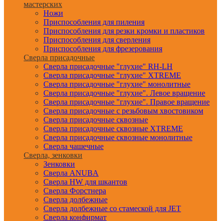
мастерских
Ножи
Приспособления для пиления
Приспособления для резки кромки и пластиков
Приспособления для сверления
Приспособления для фрезерования
Сверла присадочные
Сверла присадочные "глухие" RH-LH
Сверла присадочные "глухие" XTREME
Сверла присадочные "глухие" монолитные
Сверла присадочные "глухие". Левое вращение
Сверла присадочные "глухие". Правое вращение
Сверла присадочные с резьбовым хвостовиком
Сверла присадочные сквозные
Сверла присадочные сквозные XTREME
Сверла присадочные сквозные монолитные
Сверла чашечные
Сверла, зенковки
Зенковки
Сверла ANUBA
Сверла HW для шкантов
Сверла Форстнера
Сверла долбежные
Сверла долбежные со стамеской для JET
Сверла конфирмат