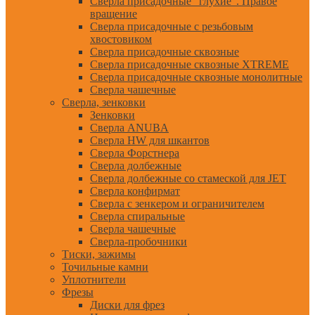
Сверла присадочные "глухие". Правое
вращение
Сверла присадочные с резьбовым
хвостовиком
Сверла присадочные сквозные
Сверла присадочные сквозные XTREME
Сверла присадочные сквозные монолитные
Сверла чашечные
Сверла, зенковки
Зенковки
Сверла ANUBA
Сверла HW для шкантов
Сверла Форстнера
Сверла долбежные
Сверла долбежные со стамеской для JET
Сверла конфирмат
Сверла с зенкером и ограничителем
Сверла спиральные
Сверла чашечные
Сверла-пробочники
Тиски, зажимы
Точильные камни
Уплотнители
Фрезы
Диски для фрез