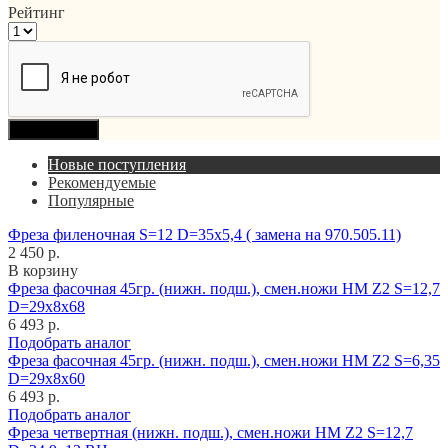
Рейтинг
Продолжить
Новые поступления
Рекомендуемые
Популярные
Фреза филеночная S=12 D=35x5,4 ( замена на 970.505.11)
2 450 р.
В корзину
Фреза фасочная 45гр. (нижн. подш.), смен.ножи HM Z2 S=12,7
D=29x8x68
6 493 р.
Подобрать аналог
Фреза фасочная 45гр. (нижн. подш.), смен.ножи HM Z2 S=6,35
D=29x8x60
6 493 р.
Подобрать аналог
Фреза четвертная (нижн. подш.), смен.ножи HM Z2 S=12,7