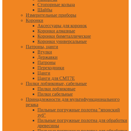
Стопорные кольца
Шайбы
Измерительные приборы
Коронки
Аксессуары для коронок
Коронки алмазные
Коронки биметаллические
Коронки универсальные
Патроны, цанги
Втулки
Державки
Патроны
Переходники
Цанги
Цанги для CMT7E
Пилки лобзиковые, сабельные
Пилки лобзиковые
Пилки сабельные
Принадлежности для мультифункционального
резака
Пильные погружные полотна "японский
зуб"
Пильные погружные полотна для обработки
древесины
Пильные погружные полотна для обработки