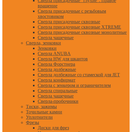
Сверла присадочные "глухие". Правое
вращение
Сверла присадочные с резьбовым
хвостовиком
Сверла присадочные сквозные
Сверла присадочные сквозные XTREME
Сверла присадочные сквозные монолитные
Сверла чашечные
Сверла, зенковки
Зенковки
Сверла ANUBA
Сверла HW для шкантов
Сверла Форстнера
Сверла долбежные
Сверла долбежные со стамеской для JET
Сверла конфирмат
Сверла с зенкером и ограничителем
Сверла спиральные
Сверла чашечные
Сверла-пробочники
Тиски, зажимы
Точильные камни
Уплотнители
Фрезы
Диски для фрез