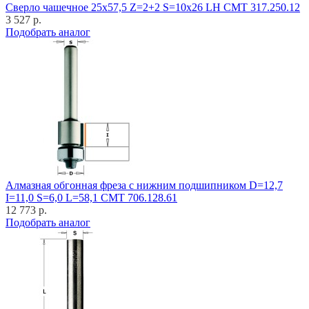
Cверло чашечное 25x57,5 Z=2+2 S=10x26 LH CMT 317.250.12
3 527 р.
Подобрать аналог
Алмазная обгонная фреза с нижним подшипником D=12,7
I=11,0 S=6,0 L=58,1 CMT 706.128.61
12 773 р.
Подобрать аналог