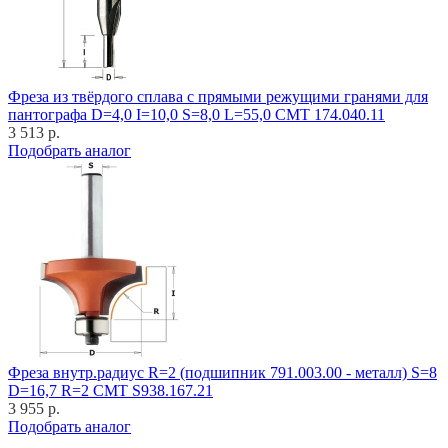
Фреза из твёрдого сплава с прямыми режущими гранями для
пантографа D=4,0 I=10,0 S=8,0 L=55,0 CMT 174.040.11
3 513 р.
Подобрать аналог
Фреза внутр.радиус R=2 (подшипник 791.003.00 - металл) S=8
D=16,7 R=2 CMT S938.167.21
3 955 р.
Подобрать аналог