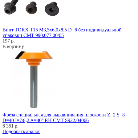
Винт TORX T15 M3,5x6,0x8,5 D=6 без индивидуальной
упаковки CMT 990.077.00/65
197 р.
В корзину
Фреза специальная для выравнивания плоскости Z=2 S=8
D=40 I=7/8,2 A=40° RH CMT S922.04066
6 351 р.
Подобрать аналог