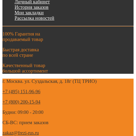
Личный кабинет
История заказов
Мои закладки
Рассылка новостей
100% Гарантия на
продаваемый товар
Быстрая доставка
по всей стране
Качественный товар
большой ассортимент
г. Москва. ул. Суздальская, д. 18г (ТЦ ТРИО)
+7 (495) 151-96-96
+7 (800) 200-15-94
Будни: 09:00 - 20:00
СБ-ВС: прием заказов
zakaz@frezi-rus.ru