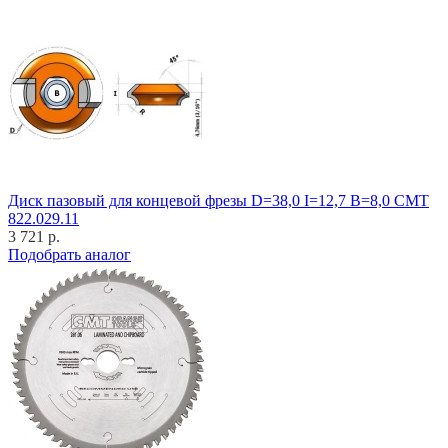
Диск пазовый для концевой фрезы D=38,0 I=12,7 B=8,0 CMT
822.029.11
3 721 р.
Подобрать аналог