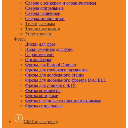
Сверла с зенкером и ограничителем
Сверла спиральные
Сверла чашечные
Сверла-пробочники
Тиски, зажимы
Точильные камни
Уплотнители
Фрезы
Диски для фрез
Ножи сменные для фрез
Ограничители
Органайзеры
Фрезы для Festool Domino
Фрезы для глубокого пазования
Фрезы для долбежного станка
Фрезы для дюбельного фрезера MAFELL
Фрезы для станков с ЧПУ
Фрезы комплекты
Фрезы концевые
Фрезы насадные со сменными ножами
Фрезы спиральные
CMT в рассрочку