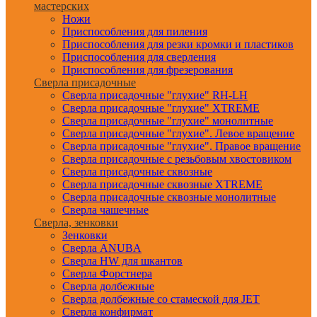
мастерских
Ножи
Приспособления для пиления
Приспособления для резки кромки и пластиков
Приспособления для сверления
Приспособления для фрезерования
Сверла присадочные
Сверла присадочные "глухие" RH-LH
Сверла присадочные "глухие" XTREME
Сверла присадочные "глухие" монолитные
Сверла присадочные "глухие". Левое вращение
Сверла присадочные "глухие". Правое вращение
Сверла присадочные с резьбовым хвостовиком
Сверла присадочные сквозные
Сверла присадочные сквозные XTREME
Сверла присадочные сквозные монолитные
Сверла чашечные
Сверла, зенковки
Зенковки
Сверла ANUBA
Сверла HW для шкантов
Сверла Форстнера
Сверла долбежные
Сверла долбежные со стамеской для JET
Сверла конфирмат