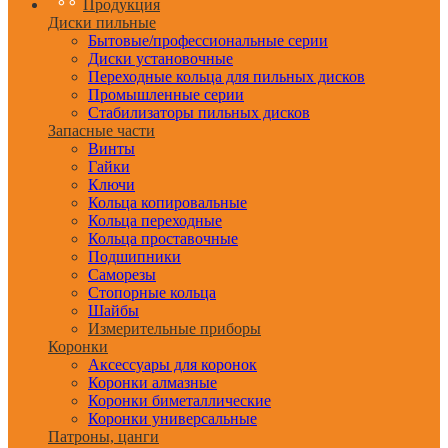
Продукция
Диски пильные
Бытовые/профессиональные серии
Диски установочные
Переходные кольца для пильных дисков
Промышленные серии
Стабилизаторы пильных дисков
Запасные части
Винты
Гайки
Ключи
Кольца копировальные
Кольца переходные
Кольца проставочные
Подшипники
Саморезы
Стопорные кольца
Шайбы
Измерительные приборы
Коронки
Аксессуары для коронок
Коронки алмазные
Коронки биметаллические
Коронки универсальные
Патроны, цанги