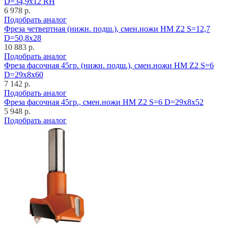
D=34,9x12 RH
6 978 р.
Подобрать аналог
Фреза четвертная (нижн. подш.), смен.ножи HM Z2 S=12,7
D=50,8x28
10 883 р.
Подобрать аналог
Фреза фасочная 45гр. (нижн. подш.), смен.ножи HM Z2 S=6
D=29x8x60
7 142 р.
Подобрать аналог
Фреза фасочная 45гр., смен.ножи HM Z2 S=6 D=29x8x52
5 948 р.
Подобрать аналог