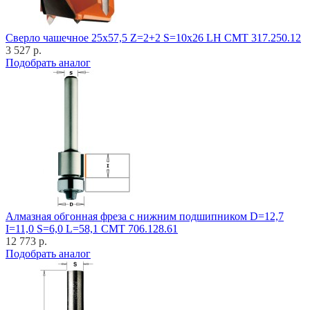
Cверло чашечное 25x57,5 Z=2+2 S=10x26 LH CMT 317.250.12
3 527 р.
Подобрать аналог
Алмазная обгонная фреза с нижним подшипником D=12,7
I=11,0 S=6,0 L=58,1 CMT 706.128.61
12 773 р.
Подобрать аналог