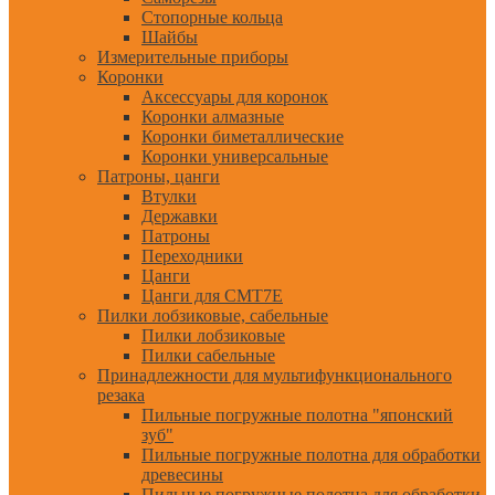
Стопорные кольца
Шайбы
Измерительные приборы
Коронки
Аксессуары для коронок
Коронки алмазные
Коронки биметаллические
Коронки универсальные
Патроны, цанги
Втулки
Державки
Патроны
Переходники
Цанги
Цанги для CMT7E
Пилки лобзиковые, сабельные
Пилки лобзиковые
Пилки сабельные
Принадлежности для мультифункционального
резака
Пильные погружные полотна "японский
зуб"
Пильные погружные полотна для обработки
древесины
Пильные погружные полотна для обработки