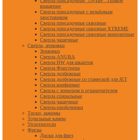
Сверла присадочные "глухие". Правое
вращение
Сверла присадочные с резьбовым
хвостовиком
Сверла присадочные сквозные
Сверла присадочные сквозные XTREME
Сверла присадочные сквозные монолитные
Сверла чашечные
Сверла, зенковки
Зенковки
Сверла ANUBA
Сверла HW для шкантов
Сверла Форстнера
Сверла долбежные
Сверла долбежные со стамеской для JET
Сверла конфирмат
Сверла с зенкером и ограничителем
Сверла спиральные
Сверла чашечные
Сверла-пробочники
Тиски, зажимы
Точильные камни
Уплотнители
Фрезы
Диски для фрез