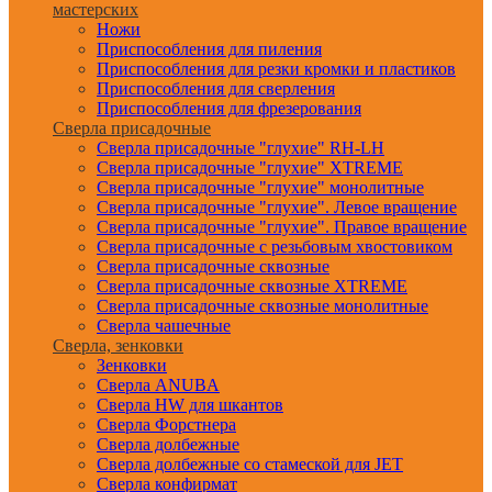
мастерских
Ножи
Приспособления для пиления
Приспособления для резки кромки и пластиков
Приспособления для сверления
Приспособления для фрезерования
Сверла присадочные
Сверла присадочные "глухие" RH-LH
Сверла присадочные "глухие" XTREME
Сверла присадочные "глухие" монолитные
Сверла присадочные "глухие". Левое вращение
Сверла присадочные "глухие". Правое вращение
Сверла присадочные с резьбовым хвостовиком
Сверла присадочные сквозные
Сверла присадочные сквозные XTREME
Сверла присадочные сквозные монолитные
Сверла чашечные
Сверла, зенковки
Зенковки
Сверла ANUBA
Сверла HW для шкантов
Сверла Форстнера
Сверла долбежные
Сверла долбежные со стамеской для JET
Сверла конфирмат