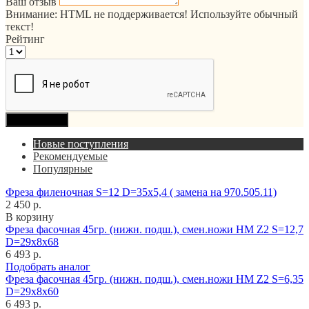
Ваш отзыв
Внимание:
HTML не поддерживается! Используйте обычный
текст!
Рейтинг
Продолжить
Новые поступления
Рекомендуемые
Популярные
Фреза филеночная S=12 D=35x5,4 ( замена на 970.505.11)
2 450 р.
В корзину
Фреза фасочная 45гр. (нижн. подш.), смен.ножи HM Z2 S=12,7
D=29x8x68
6 493 р.
Подобрать аналог
Фреза фасочная 45гр. (нижн. подш.), смен.ножи HM Z2 S=6,35
D=29x8x60
6 493 р.