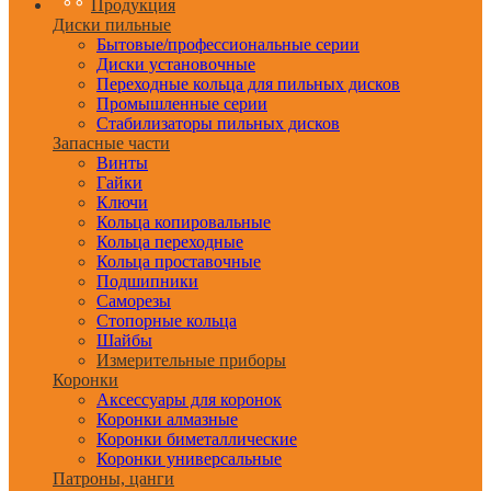
Продукция
Диски пильные
Бытовые/профессиональные серии
Диски установочные
Переходные кольца для пильных дисков
Промышленные серии
Стабилизаторы пильных дисков
Запасные части
Винты
Гайки
Ключи
Кольца копировальные
Кольца переходные
Кольца проставочные
Подшипники
Саморезы
Стопорные кольца
Шайбы
Измерительные приборы
Коронки
Аксессуары для коронок
Коронки алмазные
Коронки биметаллические
Коронки универсальные
Патроны, цанги