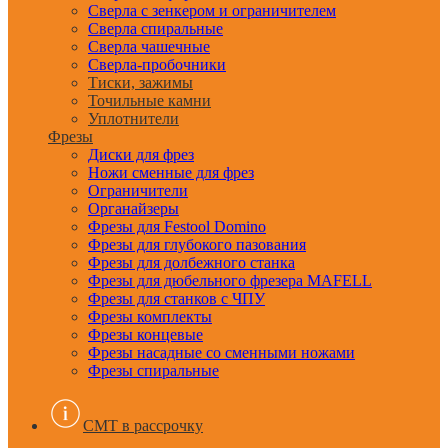
Сверла с зенкером и ограничителем
Сверла спиральные
Сверла чашечные
Сверла-пробочники
Тиски, зажимы
Точильные камни
Уплотнители
Фрезы
Диски для фрез
Ножи сменные для фрез
Ограничители
Органайзеры
Фрезы для Festool Domino
Фрезы для глубокого пазования
Фрезы для долбежного станка
Фрезы для дюбельного фрезера MAFELL
Фрезы для станков с ЧПУ
Фрезы комплекты
Фрезы концевые
Фрезы насадные со сменными ножами
Фрезы спиральные
CMT в рассрочку