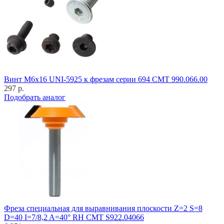
Винт M6x16 UNI-5925 к фрезам серии 694 CMT 990.066.00
297 р.
Подобрать аналог
Фреза специальная для выравнивания плоскости Z=2 S=8
D=40 I=7/8,2 A=40° RH CMT S922.04066