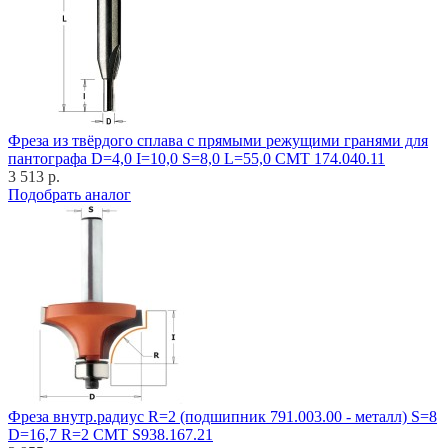
Фреза из твёрдого сплава с прямыми режущими гранями для
пантографа D=4,0 I=10,0 S=8,0 L=55,0 CMT 174.040.11
3 513 р.
Подобрать аналог
Фреза внутр.радиус R=2 (подшипник 791.003.00 - металл) S=8
D=16,7 R=2 CMT S938.167.21