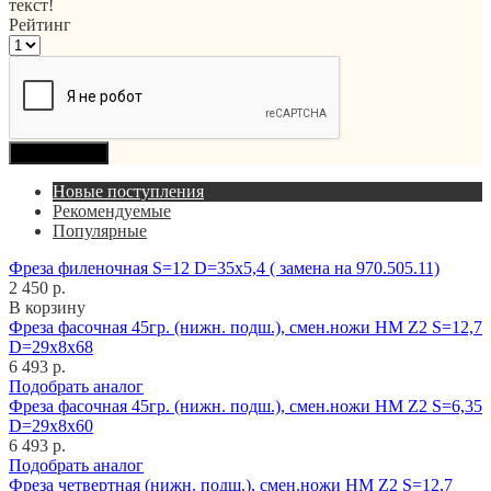
текст!
Рейтинг
Продолжить
Новые поступления
Рекомендуемые
Популярные
Фреза филеночная S=12 D=35x5,4 ( замена на 970.505.11)
2 450 р.
В корзину
Фреза фасочная 45гр. (нижн. подш.), смен.ножи HM Z2 S=12,7
D=29x8x68
6 493 р.
Подобрать аналог
Фреза фасочная 45гр. (нижн. подш.), смен.ножи HM Z2 S=6,35
D=29x8x60
6 493 р.
Подобрать аналог
Фреза четвертная (нижн. подш.), смен.ножи HM Z2 S=12,7