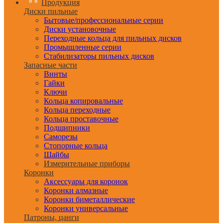
Продукция
Диски пильные
Бытовые/профессиональные серии
Диски установочные
Переходные кольца для пильных дисков
Промышленные серии
Стабилизаторы пильных дисков
Запасные части
Винты
Гайки
Ключи
Кольца копировальные
Кольца переходные
Кольца проставочные
Подшипники
Саморезы
Стопорные кольца
Шайбы
Измерительные приборы
Коронки
Аксессуары для коронок
Коронки алмазные
Коронки биметаллические
Коронки универсальные
Патроны, цанги