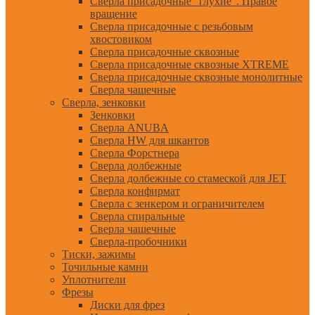
Сверла присадочные "глухие". Правое
вращение
Сверла присадочные с резьбовым
хвостовиком
Сверла присадочные сквозные
Сверла присадочные сквозные XTREME
Сверла присадочные сквозные монолитные
Сверла чашечные
Сверла, зенковки
Зенковки
Сверла ANUBA
Сверла HW для шкантов
Сверла Форстнера
Сверла долбежные
Сверла долбежные со стамеской для JET
Сверла конфирмат
Сверла с зенкером и ограничителем
Сверла спиральные
Сверла чашечные
Сверла-пробочники
Тиски, зажимы
Точильные камни
Уплотнители
Фрезы
Диски для фрез