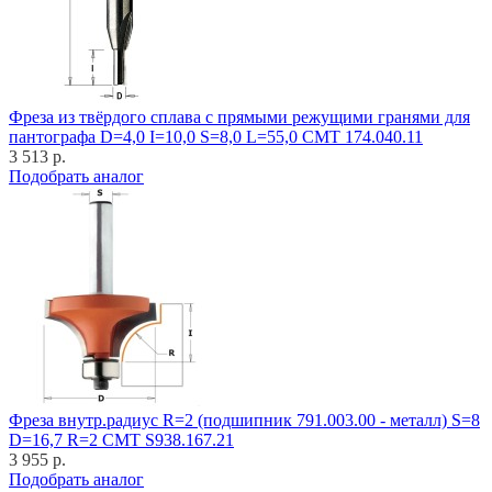
Фреза из твёрдого сплава с прямыми режущими гранями для
пантографа D=4,0 I=10,0 S=8,0 L=55,0 CMT 174.040.11
3 513 р.
Подобрать аналог
Фреза внутр.радиус R=2 (подшипник 791.003.00 - металл) S=8
D=16,7 R=2 CMT S938.167.21
3 955 р.
Подобрать аналог