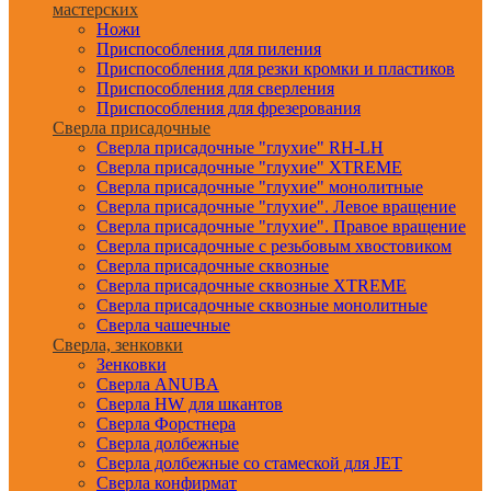
мастерских
Ножи
Приспособления для пиления
Приспособления для резки кромки и пластиков
Приспособления для сверления
Приспособления для фрезерования
Сверла присадочные
Сверла присадочные "глухие" RH-LH
Сверла присадочные "глухие" XTREME
Сверла присадочные "глухие" монолитные
Сверла присадочные "глухие". Левое вращение
Сверла присадочные "глухие". Правое вращение
Сверла присадочные с резьбовым хвостовиком
Сверла присадочные сквозные
Сверла присадочные сквозные XTREME
Сверла присадочные сквозные монолитные
Сверла чашечные
Сверла, зенковки
Зенковки
Сверла ANUBA
Сверла HW для шкантов
Сверла Форстнера
Сверла долбежные
Сверла долбежные со стамеской для JET
Сверла конфирмат