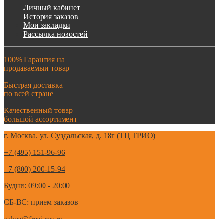
Личный кабинет
История заказов
Мои закладки
Рассылка новостей
100% Гарантия на
продаваемый товар
Быстрая доставка
по всей стране
Качественный товар
большой ассортимент
г. Москва. ул. Суздальская, д. 18г (ТЦ ТРИО)
+7 (495) 151-96-96
+7 (800) 200-15-94
Будни: 09:00 - 20:00
СБ-ВС: прием заказов
zakaz@frezi-rus.ru