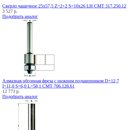
Cверло чашечное 25x57,5 Z=2+2 S=10x26 LH CMT 317.250.12
3 527 р.
Подобрать аналог
Алмазная обгонная фреза с нижним подшипником D=12,7
I=11,0 S=6,0 L=58,1 CMT 706.128.61
12 773 р.
Подобрать аналог