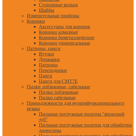
Стопорные кольца
Шайбы
Измерительные приборы
Коронки
Аксессуары для коронок
Коронки алмазные
Коронки биметаллические
Коронки универсальные
Патроны, цанги
Втулки
Державки
Патроны
Переходники
Цанги
Цанги для CMT7E
Пилки лобзиковые, сабельные
Пилки лобзиковые
Пилки сабельные
Принадлежности для мультифункционального
резака
Пильные погружные полотна "японский
зуб"
Пильные погружные полотна для обработки
древесины
Пильные погружные полотна для обработки