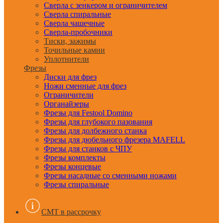
Сверла с зенкером и ограничителем
Сверла спиральные
Сверла чашечные
Сверла-пробочники
Тиски, зажимы
Точильные камни
Уплотнители
Фрезы
Диски для фрез
Ножи сменные для фрез
Ограничители
Органайзеры
Фрезы для Festool Domino
Фрезы для глубокого пазования
Фрезы для долбежного станка
Фрезы для дюбельного фрезера MAFELL
Фрезы для станков с ЧПУ
Фрезы комплекты
Фрезы концевые
Фрезы насадные со сменными ножами
Фрезы спиральные
CMT в рассрочку