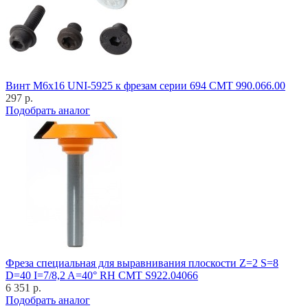
Винт M6x16 UNI-5925 к фрезам серии 694 CMT 990.066.00
297 р.
Подобрать аналог
Фреза специальная для выравнивания плоскости Z=2 S=8
D=40 I=7/8,2 A=40° RH CMT S922.04066
6 351 р.
Подобрать аналог