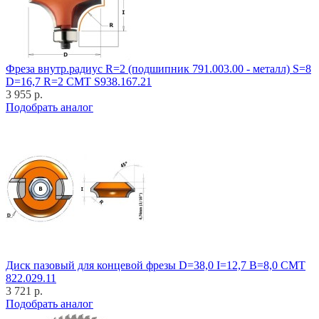
Фреза внутр.радиус R=2 (подшипник 791.003.00 - металл) S=8
D=16,7 R=2 CMT S938.167.21
3 955 р.
Подобрать аналог
Диск пазовый для концевой фрезы D=38,0 I=12,7 B=8,0 CMT
822.029.11
3 721 р.
Подобрать аналог