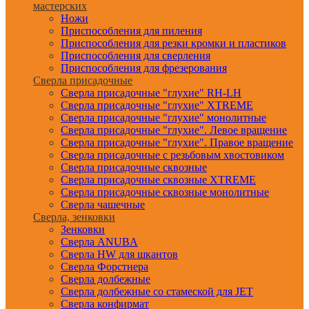
мастерских
Ножи
Приспособления для пиления
Приспособления для резки кромки и пластиков
Приспособления для сверления
Приспособления для фрезерования
Сверла присадочные
Сверла присадочные "глухие" RH-LH
Сверла присадочные "глухие" XTREME
Сверла присадочные "глухие" монолитные
Сверла присадочные "глухие". Левое вращение
Сверла присадочные "глухие". Правое вращение
Сверла присадочные с резьбовым хвостовиком
Сверла присадочные сквозные
Сверла присадочные сквозные XTREME
Сверла присадочные сквозные монолитные
Сверла чашечные
Сверла, зенковки
Зенковки
Сверла ANUBA
Сверла HW для шкантов
Сверла Форстнера
Сверла долбежные
Сверла долбежные со стамеской для JET
Сверла конфирмат