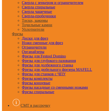
Сверла с зенкером и ограничителем
Сверла спиральные
Сверла чашечные
Сверла-пробочники
Тиски, зажимы
Точильные камни
Уплотнители
Фрезы
Диски для фрез
Ножи сменные для фрез
Ограничители
Органайзеры
Фрезы для Festool Domino
Фрезы для глубокого пазования
Фрезы для долбежного станка
Фрезы для дюбельного фрезера MAFELL
Фрезы для станков с ЧПУ
Фрезы комплекты
Фрезы концевые
Фрезы насадные со сменными ножами
Фрезы спиральные
CMT в рассрочку