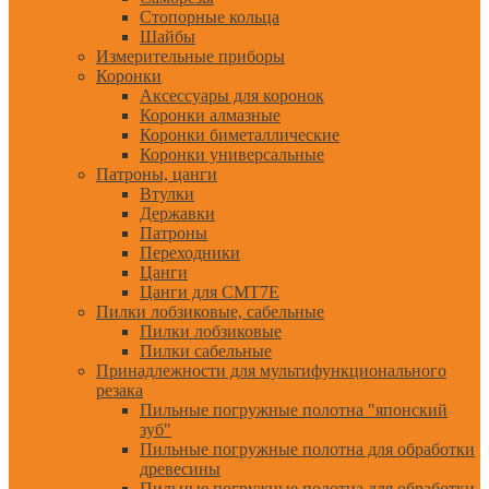
Стопорные кольца
Шайбы
Измерительные приборы
Коронки
Аксессуары для коронок
Коронки алмазные
Коронки биметаллические
Коронки универсальные
Патроны, цанги
Втулки
Державки
Патроны
Переходники
Цанги
Цанги для CMT7E
Пилки лобзиковые, сабельные
Пилки лобзиковые
Пилки сабельные
Принадлежности для мультифункционального
резака
Пильные погружные полотна "японский
зуб"
Пильные погружные полотна для обработки
древесины
Пильные погружные полотна для обработки