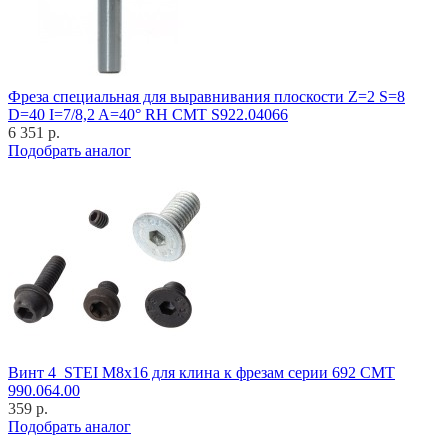
Фреза специальная для выравнивания плоскости Z=2 S=8
D=40 I=7/8,2 A=40° RH CMT S922.04066
6 351 р.
Подобрать аналог
Винт 4_STEI M8x16 для клина к фрезам серии 692 CMT
990.064.00
359 р.
Подобрать аналог