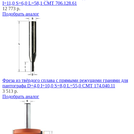
I=11,0 S=6,0 L=58,1 CMT 706.128.61
12 773 р.
Подобрать аналог
Фреза из твёрдого сплава с прямыми режущими гранями для
пантографа D=4,0 I=10,0 S=8,0 L=55,0 CMT 174.040.11
3 513 р.
Подобрать аналог