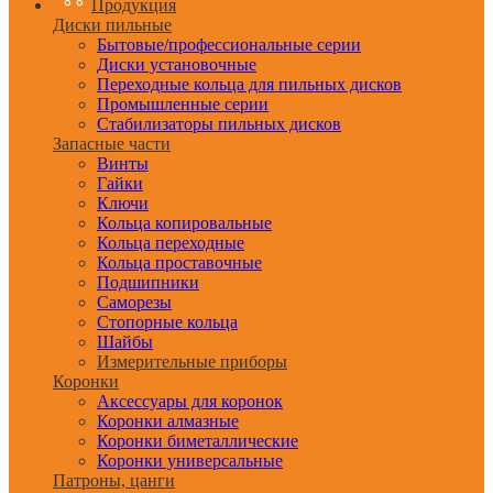
Продукция
Диски пильные
Бытовые/профессиональные серии
Диски установочные
Переходные кольца для пильных дисков
Промышленные серии
Стабилизаторы пильных дисков
Запасные части
Винты
Гайки
Ключи
Кольца копировальные
Кольца переходные
Кольца проставочные
Подшипники
Саморезы
Стопорные кольца
Шайбы
Измерительные приборы
Коронки
Аксессуары для коронок
Коронки алмазные
Коронки биметаллические
Коронки универсальные
Патроны, цанги