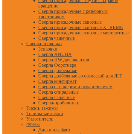
Сверла присадочные "глухие". Правое
вращение
Сверла присадочные с резьбовым
хвостовиком
Сверла присадочные сквозные
Сверла присадочные сквозные XTREME
Сверла присадочные сквозные монолитные
Сверла чашечные
Сверла, зенковки
Зенковки
Сверла ANUBA
Сверла HW для шкантов
Сверла Форстнера
Сверла долбежные
Сверла долбежные со стамеской для JET
Сверла конфирмат
Сверла с зенкером и ограничителем
Сверла спиральные
Сверла чашечные
Сверла-пробочники
Тиски, зажимы
Точильные камни
Уплотнители
Фрезы
Диски для фрез