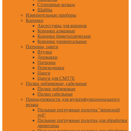
Стопорные кольца
Шайбы
Измерительные приборы
Коронки
Аксессуары для коронок
Коронки алмазные
Коронки биметаллические
Коронки универсальные
Патроны, цанги
Втулки
Державки
Патроны
Переходники
Цанги
Цанги для CMT7E
Пилки лобзиковые, сабельные
Пилки лобзиковые
Пилки сабельные
Принадлежности для мультифункционального
резака
Пильные погружные полотна "японский
зуб"
Пильные погружные полотна для обработки
древесины
Пильные погружные полотна для обработки