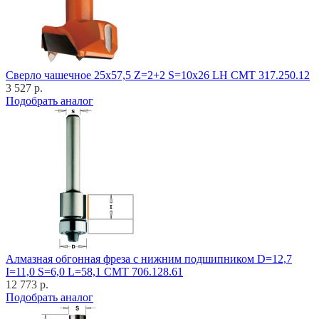
Cверло чашечное 25x57,5 Z=2+2 S=10x26 LH CMT 317.250.12
3 527 р.
Подобрать аналог
Алмазная обгонная фреза с нижним подшипником D=12,7
I=11,0 S=6,0 L=58,1 CMT 706.128.61
12 773 р.
Подобрать аналог