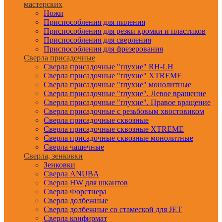
мастерских
Ножи
Приспособления для пиления
Приспособления для резки кромки и пластиков
Приспособления для сверления
Приспособления для фрезерования
Сверла присадочные
Сверла присадочные "глухие" RH-LH
Сверла присадочные "глухие" XTREME
Сверла присадочные "глухие" монолитные
Сверла присадочные "глухие". Левое вращение
Сверла присадочные "глухие". Правое вращение
Сверла присадочные с резьбовым хвостовиком
Сверла присадочные сквозные
Сверла присадочные сквозные XTREME
Сверла присадочные сквозные монолитные
Сверла чашечные
Сверла, зенковки
Зенковки
Сверла ANUBA
Сверла HW для шкантов
Сверла Форстнера
Сверла долбежные
Сверла долбежные со стамеской для JET
Сверла конфирмат