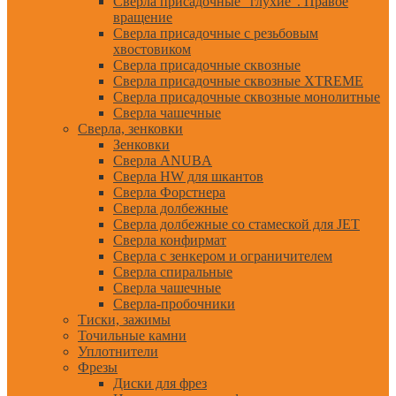
Сверла присадочные "глухие". Правое
вращение
Сверла присадочные с резьбовым
хвостовиком
Сверла присадочные сквозные
Сверла присадочные сквозные XTREME
Сверла присадочные сквозные монолитные
Сверла чашечные
Сверла, зенковки
Зенковки
Сверла ANUBA
Сверла HW для шкантов
Сверла Форстнера
Сверла долбежные
Сверла долбежные со стамеской для JET
Сверла конфирмат
Сверла с зенкером и ограничителем
Сверла спиральные
Сверла чашечные
Сверла-пробочники
Тиски, зажимы
Точильные камни
Уплотнители
Фрезы
Диски для фрез