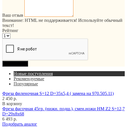
Ваш отзыв
Внимание:
HTML не поддерживается! Используйте обычный
текст!
Рейтинг
Продолжить
Новые поступления
Рекомендуемые
Популярные
Фреза филеночная S=12 D=35x5,4 ( замена на 970.505.11)
2 450 р.
В корзину
Фреза фасочная 45гр. (нижн. подш.), смен.ножи HM Z2 S=12,7
D=29x8x68
6 493 р.
Подобрать аналог