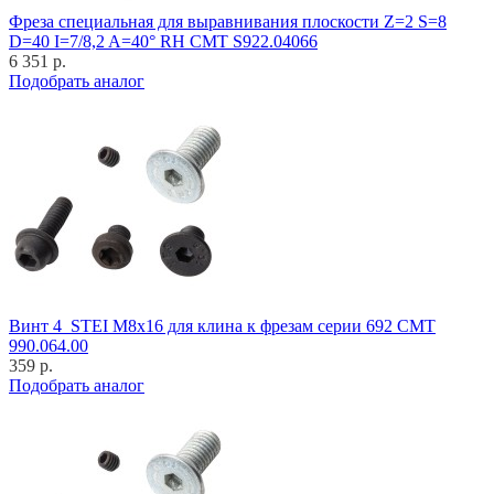
Фреза специальная для выравнивания плоскости Z=2 S=8
D=40 I=7/8,2 A=40° RH CMT S922.04066
6 351 р.
Подобрать аналог
Винт 4_STEI M8x16 для клина к фрезам серии 692 CMT
990.064.00
359 р.
Подобрать аналог