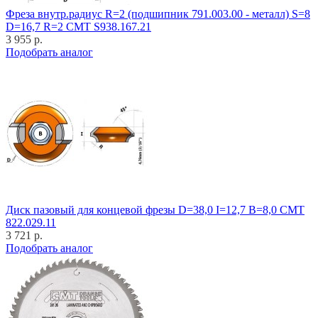
Фреза внутр.радиус R=2 (подшипник 791.003.00 - металл) S=8
D=16,7 R=2 CMT S938.167.21
3 955 р.
Подобрать аналог
Диск пазовый для концевой фрезы D=38,0 I=12,7 B=8,0 CMT
822.029.11
3 721 р.
Подобрать аналог