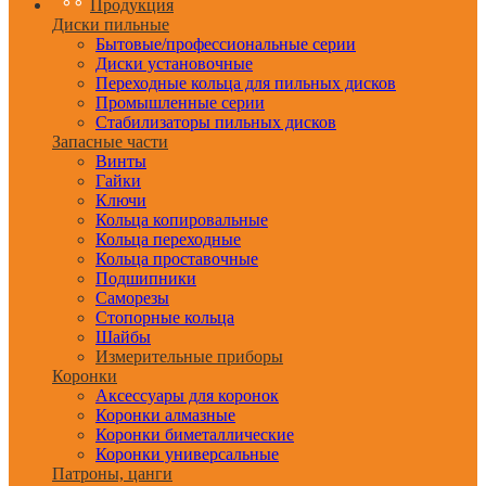
Продукция
Диски пильные
Бытовые/профессиональные серии
Диски установочные
Переходные кольца для пильных дисков
Промышленные серии
Стабилизаторы пильных дисков
Запасные части
Винты
Гайки
Ключи
Кольца копировальные
Кольца переходные
Кольца проставочные
Подшипники
Саморезы
Стопорные кольца
Шайбы
Измерительные приборы
Коронки
Аксессуары для коронок
Коронки алмазные
Коронки биметаллические
Коронки универсальные
Патроны, цанги