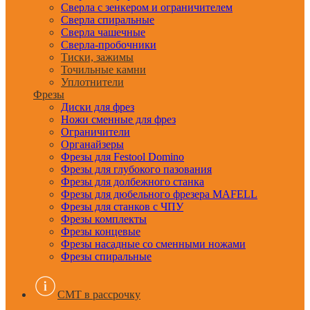
Сверла с зенкером и ограничителем
Сверла спиральные
Сверла чашечные
Сверла-пробочники
Тиски, зажимы
Точильные камни
Уплотнители
Фрезы
Диски для фрез
Ножи сменные для фрез
Ограничители
Органайзеры
Фрезы для Festool Domino
Фрезы для глубокого пазования
Фрезы для долбежного станка
Фрезы для дюбельного фрезера MAFELL
Фрезы для станков с ЧПУ
Фрезы комплекты
Фрезы концевые
Фрезы насадные со сменными ножами
Фрезы спиральные
CMT в рассрочку