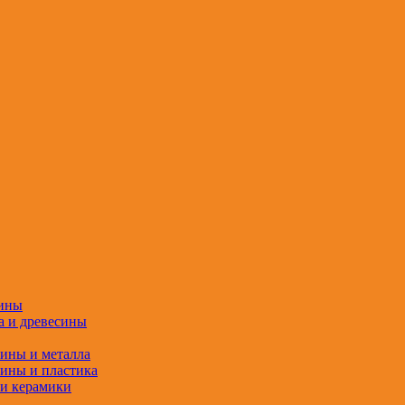
сины
а и древесины
сины и металла
сины и пластика
 и керамики