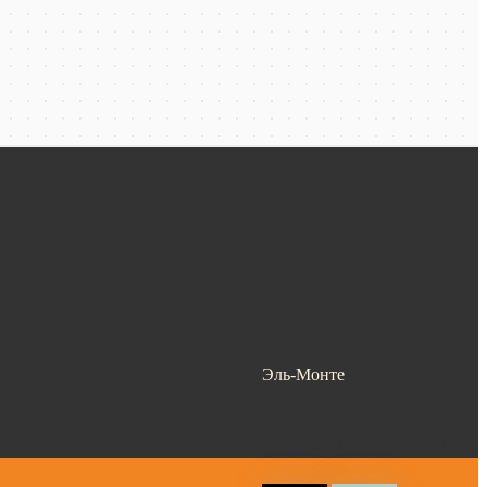
Эль-Монте
Ваш город —
Эль-Монте
?