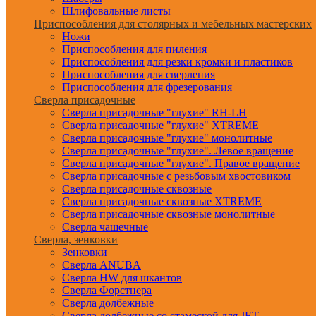
Шлифовальные листы
Приспособления для столярных и мебельных мастерских
Ножи
Приспособления для пиления
Приспособления для резки кромки и пластиков
Приспособления для сверления
Приспособления для фрезерования
Сверла присадочные
Сверла присадочные "глухие" RH-LH
Сверла присадочные "глухие" XTREME
Сверла присадочные "глухие" монолитные
Сверла присадочные "глухие". Левое вращение
Сверла присадочные "глухие". Правое вращение
Сверла присадочные с резьбовым хвостовиком
Сверла присадочные сквозные
Сверла присадочные сквозные XTREME
Сверла присадочные сквозные монолитные
Сверла чашечные
Сверла, зенковки
Зенковки
Сверла ANUBA
Сверла HW для шкантов
Сверла Форстнера
Сверла долбежные
Сверла долбежные со стамеской для JET