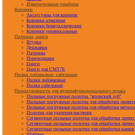
Измерительные приборы
Коронки
Аксессуары для коронок
Коронки алмазные
Коронки биметаллические
Коронки универсальные
Патроны, цанги
Втулки
Державки
Патроны
Переходники
Цанги
Цанги для CMT7E
Пилки лобзиковые, сабельные
Пилки лобзиковые
Пилки сабельные
Принадлежности для мультифункционального резака
Пильные погружные полотна "японский зуб"
Пильные погружные полотна для обработки древе
Пильные погружные полотна для обработки металл
Полотна для удаления раствора
Сегментные пильные полотна для обработки древе
Сегментные пильные полотна для обработки древе
Сегментные пильные полотна для обработки камня
Шаберы