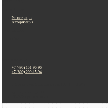
Меню
Назад
×
Личный кабинет
Регистрация
Авторизация
Информация
Настройки
Обратная связь
+7 (495) 151-96-96
+7 (800) 200-15-94
г. Москва. ул. Суздальская, д. 18г (ТЦ ТРИО)
Будни: 09:00 - 20:00
СБ-ВС: прием заказов
Москва
Яндекс Карты — транспорт, навигация, поиск мест