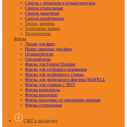
Сверла с зенкером и ограничителем
Сверла спиральные
Сверла чашечные
Сверла-пробочники
Тиски, зажимы
Точильные камни
Уплотнители
Фрезы
Диски для фрез
Ножи сменные для фрез
Ограничители
Органайзеры
Фрезы для Festool Domino
Фрезы для глубокого пазования
Фрезы для долбежного станка
Фрезы для дюбельного фрезера MAFELL
Фрезы для станков с ЧПУ
Фрезы комплекты
Фрезы концевые
Фрезы насадные со сменными ножами
Фрезы спиральные
CMT в рассрочку