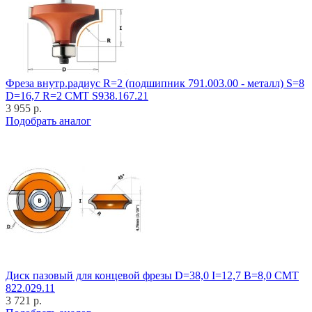
Фреза внутр.радиус R=2 (подшипник 791.003.00 - металл) S=8
D=16,7 R=2 CMT S938.167.21
3 955 р.
Подобрать аналог
Диск пазовый для концевой фрезы D=38,0 I=12,7 B=8,0 CMT
822.029.11
3 721 р.