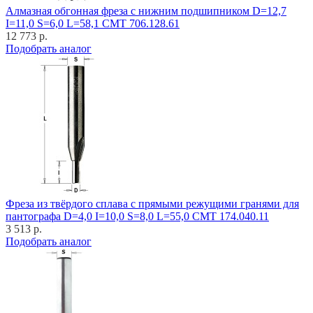
Алмазная обгонная фреза с нижним подшипником D=12,7
I=11,0 S=6,0 L=58,1 CMT 706.128.61
12 773 р.
Подобрать аналог
Фреза из твёрдого сплава с прямыми режущими гранями для
пантографа D=4,0 I=10,0 S=8,0 L=55,0 CMT 174.040.11
3 513 р.
Подобрать аналог