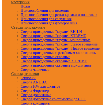
мастерских
Ножи
Приспособления для пиления
Приспособления для резки кромки и пластиков
Приспособления для сверления
Приспособления для фрезерования
Сверла присадочные
Сверла присадочные "глухие" RH-LH
Сверла присадочные "глухие" XTREME
Сверла присадочные "глухие" монолитные
Сверла присадочные "глухие". Левое вращение
Сверла присадочные "глухие". Правое вращение
Сверла присадочные с резьбовым хвостовиком
Сверла присадочные сквозные
Сверла присадочные сквозные XTREME
Сверла присадочные сквозные монолитные
Сверла чашечные
Сверла, зенковки
Зенковки
Сверла ANUBA
Сверла HW для шкантов
Сверла Форстнера
Сверла долбежные
Сверла долбежные со стамеской для JET
Сверла конфирмат