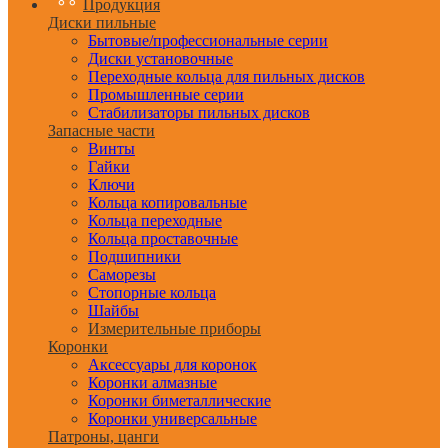
Продукция
Диски пильные
Бытовые/профессиональные серии
Диски установочные
Переходные кольца для пильных дисков
Промышленные серии
Стабилизаторы пильных дисков
Запасные части
Винты
Гайки
Ключи
Кольца копировальные
Кольца переходные
Кольца проставочные
Подшипники
Саморезы
Стопорные кольца
Шайбы
Измерительные приборы
Коронки
Аксессуары для коронок
Коронки алмазные
Коронки биметаллические
Коронки универсальные
Патроны, цанги