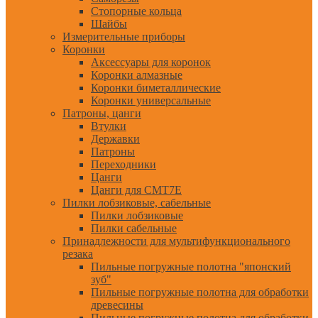
Стопорные кольца
Шайбы
Измерительные приборы
Коронки
Аксессуары для коронок
Коронки алмазные
Коронки биметаллические
Коронки универсальные
Патроны, цанги
Втулки
Державки
Патроны
Переходники
Цанги
Цанги для CMT7E
Пилки лобзиковые, сабельные
Пилки лобзиковые
Пилки сабельные
Принадлежности для мультифункционального
резака
Пильные погружные полотна "японский
зуб"
Пильные погружные полотна для обработки
древесины
Пильные погружные полотна для обработки