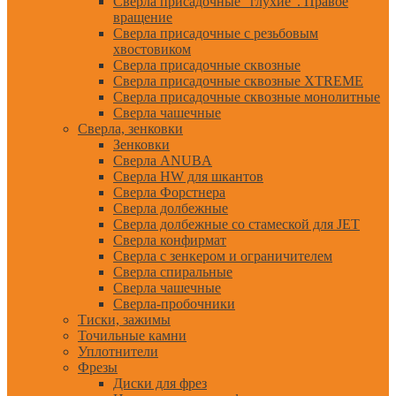
Сверла присадочные "глухие". Правое
вращение
Сверла присадочные с резьбовым
хвостовиком
Сверла присадочные сквозные
Сверла присадочные сквозные XTREME
Сверла присадочные сквозные монолитные
Сверла чашечные
Сверла, зенковки
Зенковки
Сверла ANUBA
Сверла HW для шкантов
Сверла Форстнера
Сверла долбежные
Сверла долбежные со стамеской для JET
Сверла конфирмат
Сверла с зенкером и ограничителем
Сверла спиральные
Сверла чашечные
Сверла-пробочники
Тиски, зажимы
Точильные камни
Уплотнители
Фрезы
Диски для фрез