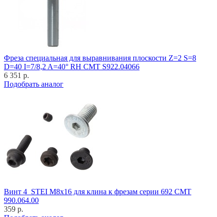
Фреза специальная для выравнивания плоскости Z=2 S=8
D=40 I=7/8,2 A=40° RH CMT S922.04066
6 351 р.
Подобрать аналог
Винт 4_STEI M8x16 для клина к фрезам серии 692 CMT
990.064.00
359 р.