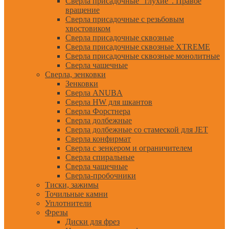
Сверла присадочные "глухие". Правое
вращение
Сверла присадочные с резьбовым
хвостовиком
Сверла присадочные сквозные
Сверла присадочные сквозные XTREME
Сверла присадочные сквозные монолитные
Сверла чашечные
Сверла, зенковки
Зенковки
Сверла ANUBA
Сверла HW для шкантов
Сверла Форстнера
Сверла долбежные
Сверла долбежные со стамеской для JET
Сверла конфирмат
Сверла с зенкером и ограничителем
Сверла спиральные
Сверла чашечные
Сверла-пробочники
Тиски, зажимы
Точильные камни
Уплотнители
Фрезы
Диски для фрез