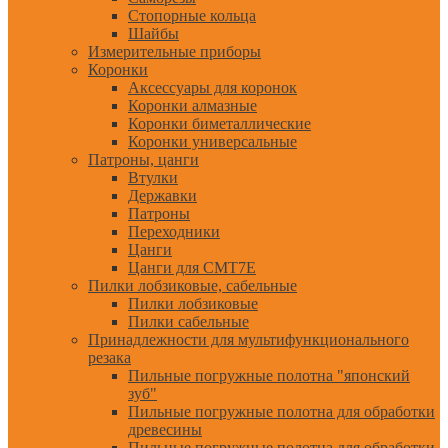
Стопорные кольца
Шайбы
Измерительные приборы
Коронки
Аксессуары для коронок
Коронки алмазные
Коронки биметаллические
Коронки универсальные
Патроны, цанги
Втулки
Державки
Патроны
Переходники
Цанги
Цанги для CMT7E
Пилки лобзиковые, сабельные
Пилки лобзиковые
Пилки сабельные
Принадлежности для мультифункционального
резака
Пильные погружные полотна "японский
зуб"
Пильные погружные полотна для обработки
древесины
Пильные погружные полотна для обработки