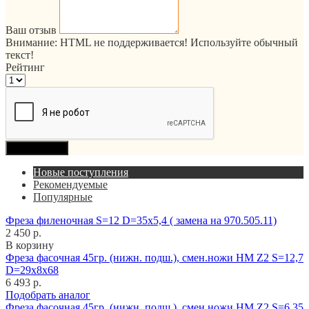
Ваш отзыв
Внимание:
HTML не поддерживается! Используйте обычный
текст!
Рейтинг
Продолжить
Новые поступления
Рекомендуемые
Популярные
Фреза филеночная S=12 D=35x5,4 ( замена на 970.505.11)
2 450 р.
В корзину
Фреза фасочная 45гр. (нижн. подш.), смен.ножи HM Z2 S=12,7
D=29x8x68
6 493 р.
Подобрать аналог
Фреза фасочная 45гр. (нижн. подш.), смен.ножи HM Z2 S=6,35