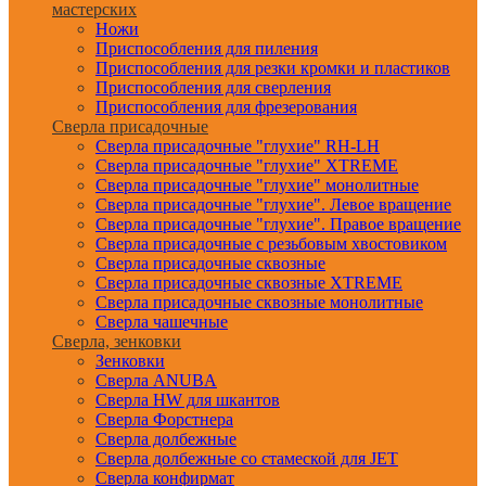
мастерских
Ножи
Приспособления для пиления
Приспособления для резки кромки и пластиков
Приспособления для сверления
Приспособления для фрезерования
Сверла присадочные
Сверла присадочные "глухие" RH-LH
Сверла присадочные "глухие" XTREME
Сверла присадочные "глухие" монолитные
Сверла присадочные "глухие". Левое вращение
Сверла присадочные "глухие". Правое вращение
Сверла присадочные с резьбовым хвостовиком
Сверла присадочные сквозные
Сверла присадочные сквозные XTREME
Сверла присадочные сквозные монолитные
Сверла чашечные
Сверла, зенковки
Зенковки
Сверла ANUBA
Сверла HW для шкантов
Сверла Форстнера
Сверла долбежные
Сверла долбежные со стамеской для JET
Сверла конфирмат