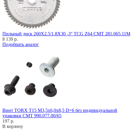
Пильный диск 260X2.5/1.8X30 -3° TCG Z64 CMT 281.065.11M
8 139 р.
Подобрать аналог
Винт TORX T15 M3,5x6,0x8,5 D=6 без индивидуальной
упаковки CMT 990.077.00/65
197 р.
В корзину