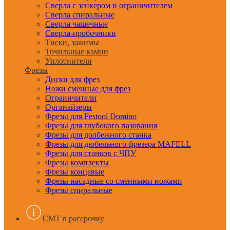
Сверла с зенкером и ограничителем
Сверла спиральные
Сверла чашечные
Сверла-пробочники
Тиски, зажимы
Точильные камни
Уплотнители
Фрезы
Диски для фрез
Ножи сменные для фрез
Ограничители
Органайзеры
Фрезы для Festool Domino
Фрезы для глубокого пазования
Фрезы для долбежного станка
Фрезы для дюбельного фрезера MAFELL
Фрезы для станков с ЧПУ
Фрезы комплекты
Фрезы концевые
Фрезы насадные со сменными ножами
Фрезы спиральные
CMT в рассрочку