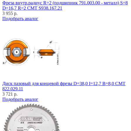
Фреза внутр.радиус R=2 (подшипник 791.003.00 - металл) S=8
D=16,7 R=2 CMT S938.167.21
3 955 р.
Подобрать аналог
Диск пазовый для концевой фрезы D=38,0 I=12,7 B=8,0 CMT
822.029.11
3 721 р.
Подобрать аналог