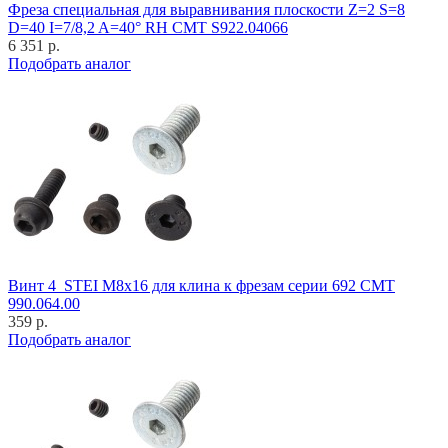
Фреза специальная для выравнивания плоскости Z=2 S=8
D=40 I=7/8,2 A=40° RH CMT S922.04066
6 351 р.
Подобрать аналог
Винт 4_STEI M8x16 для клина к фрезам серии 692 CMT
990.064.00
359 р.
Подобрать аналог