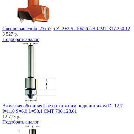
Cверло чашечное 25x57,5 Z=2+2 S=10x26 LH CMT 317.250.12
3 527 р.
Подобрать аналог
Алмазная обгонная фреза с нижним подшипником D=12,7
I=11,0 S=6,0 L=58,1 CMT 706.128.61
12 773 р.
Подобрать аналог