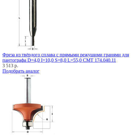
Фреза из твёрдого сплава с прямыми режущими гранями для
пантографа D=4,0 I=10,0 S=8,0 L=55,0 CMT 174.040.11
3 513 р.
Подобрать аналог