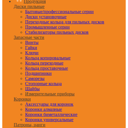
Продукция
Диски пильные
Бытовые/профессиональные серии
Диски установочные
Переходные кольца для пильных дисков
Промышленные серии
Стабилизаторы пильных дисков
Запасные части
Винты
Гайки
Ключи
Кольца копировальные
Кольца переходные
Кольца проставочные
Подшипники
Саморезы
Стопорные кольца
Шайбы
Измерительные приборы
Коронки
Аксессуары для коронок
Коронки алмазные
Коронки биметаллические
Коронки универсальные
Патроны, цанги