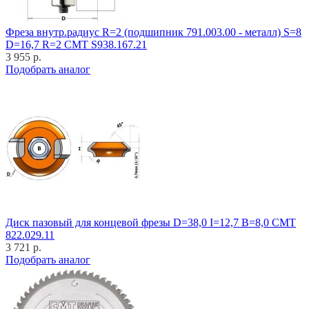
Фреза внутр.радиус R=2 (подшипник 791.003.00 - металл) S=8
D=16,7 R=2 CMT S938.167.21
3 955 р.
Подобрать аналог
Диск пазовый для концевой фрезы D=38,0 I=12,7 B=8,0 CMT
822.029.11
3 721 р.
Подобрать аналог