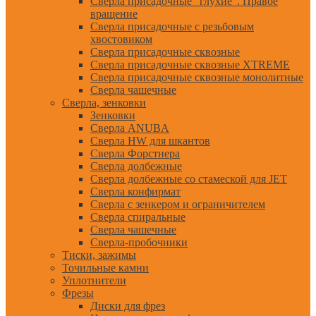
Сверла присадочные "глухие". Правое
вращение
Сверла присадочные с резьбовым
хвостовиком
Сверла присадочные сквозные
Сверла присадочные сквозные XTREME
Сверла присадочные сквозные монолитные
Сверла чашечные
Сверла, зенковки
Зенковки
Сверла ANUBA
Сверла HW для шкантов
Сверла Форстнера
Сверла долбежные
Сверла долбежные со стамеской для JET
Сверла конфирмат
Сверла с зенкером и ограничителем
Сверла спиральные
Сверла чашечные
Сверла-пробочники
Тиски, зажимы
Точильные камни
Уплотнители
Фрезы
Диски для фрез