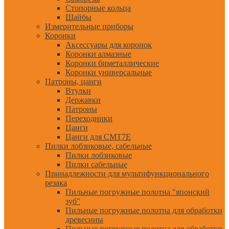
Стопорные кольца
Шайбы
Измерительные приборы
Коронки
Аксессуары для коронок
Коронки алмазные
Коронки биметаллические
Коронки универсальные
Патроны, цанги
Втулки
Державки
Патроны
Переходники
Цанги
Цанги для CMT7E
Пилки лобзиковые, сабельные
Пилки лобзиковые
Пилки сабельные
Принадлежности для мультифункционального
резака
Пильные погружные полотна "японский
зуб"
Пильные погружные полотна для обработки
древесины
Пильные погружные полотна для обработки