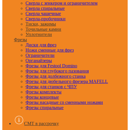
Сверла с зенкером и ограничителем
Сверла спиральные
Сверла чашечные
Сверла-пробочники
Тиски, зажимы
Точильные камни
Уплотнители
Фрезы
Диски для фрез
Ножи сменные для фрез
Ограничители
Органайзеры
Фрезы для Festool Domino
Фрезы для глубокого пазования
Фрезы для долбежного станка
Фрезы для дюбельного фрезера MAFELL
Фрезы для станков с ЧПУ
Фрезы комплекты
Фрезы концевые
Фрезы насадные со сменными ножами
Фрезы спиральные
CMT в рассрочку