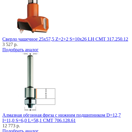
Cверло чашечное 25x57,5 Z=2+2 S=10x26 LH CMT 317.250.12
3 527 р.
Подобрать аналог
Алмазная обгонная фреза с нижним подшипником D=12,7
I=11,0 S=6,0 L=58,1 CMT 706.128.61
12 773 р.
Подобрать аналог