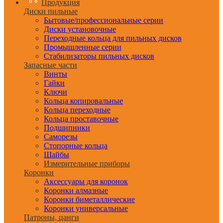
Продукция
Диски пильные
Бытовые/профессиональные серии
Диски установочные
Переходные кольца для пильных дисков
Промышленные серии
Стабилизаторы пильных дисков
Запасные части
Винты
Гайки
Ключи
Кольца копировальные
Кольца переходные
Кольца проставочные
Подшипники
Саморезы
Стопорные кольца
Шайбы
Измерительные приборы
Коронки
Аксессуары для коронок
Коронки алмазные
Коронки биметаллические
Коронки универсальные
Патроны, цанги