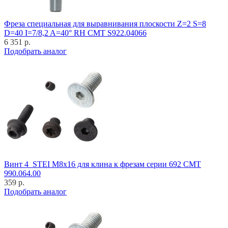
Фреза специальная для выравнивания плоскости Z=2 S=8
D=40 I=7/8,2 A=40° RH CMT S922.04066
6 351 р.
Подобрать аналог
Винт 4_STEI M8x16 для клина к фрезам серии 692 CMT
990.064.00
359 р.
Подобрать аналог