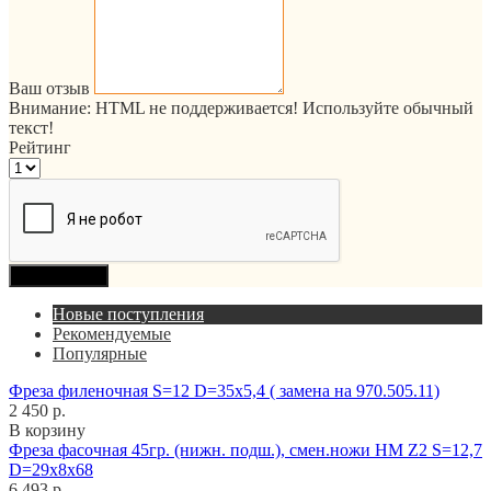
Ваш отзыв
Внимание:
HTML не поддерживается! Используйте обычный
текст!
Рейтинг
Продолжить
Новые поступления
Рекомендуемые
Популярные
Фреза филеночная S=12 D=35x5,4 ( замена на 970.505.11)
2 450 р.
В корзину
Фреза фасочная 45гр. (нижн. подш.), смен.ножи HM Z2 S=12,7
D=29x8x68
6 493 р.