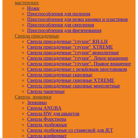
мастерских
Ножи
Приспособления для пиления
Приспособления для резки кромки и пластиков
Приспособления для сверления
Приспособления для фрезерования
Сверла присадочные
Сверла присадочные "глухие" RH-LH
Сверла присадочные "глухие" XTREME
Сверла присадочные "глухие" монолитные
Сверла присадочные "глухие". Левое вращение
Сверла присадочные "глухие". Правое вращение
Сверла присадочные с резьбовым хвостовиком
Сверла присадочные сквозные
Сверла присадочные сквозные XTREME
Сверла присадочные сквозные монолитные
Сверла чашечные
Сверла, зенковки
Зенковки
Сверла ANUBA
Сверла HW для шкантов
Сверла Форстнера
Сверла долбежные
Сверла долбежные со стамеской для JET
Сверла конфирмат