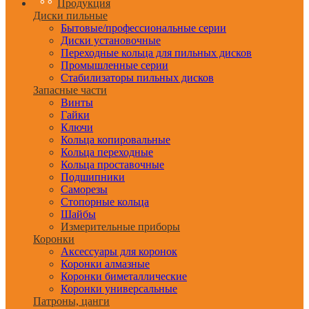
Продукция
Диски пильные
Бытовые/профессиональные серии
Диски установочные
Переходные кольца для пильных дисков
Промышленные серии
Стабилизаторы пильных дисков
Запасные части
Винты
Гайки
Ключи
Кольца копировальные
Кольца переходные
Кольца проставочные
Подшипники
Саморезы
Стопорные кольца
Шайбы
Измерительные приборы
Коронки
Аксессуары для коронок
Коронки алмазные
Коронки биметаллические
Коронки универсальные
Патроны, цанги