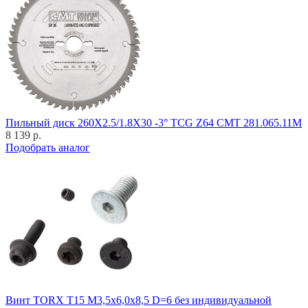
Пильный диск 260X2.5/1.8X30 -3° TCG Z64 CMT 281.065.11M
8 139 р.
Подобрать аналог
Винт TORX T15 M3,5x6,0x8,5 D=6 без индивидуальной