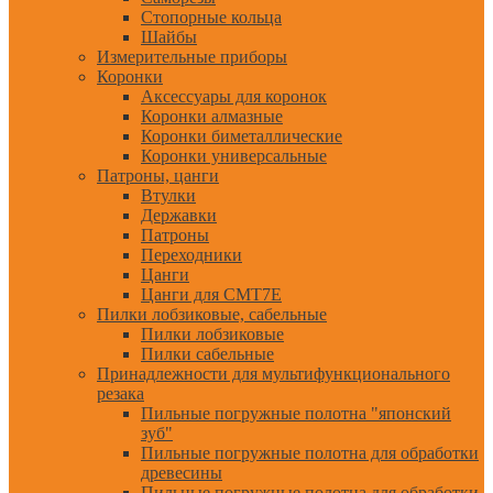
Стопорные кольца
Шайбы
Измерительные приборы
Коронки
Аксессуары для коронок
Коронки алмазные
Коронки биметаллические
Коронки универсальные
Патроны, цанги
Втулки
Державки
Патроны
Переходники
Цанги
Цанги для CMT7E
Пилки лобзиковые, сабельные
Пилки лобзиковые
Пилки сабельные
Принадлежности для мультифункционального
резака
Пильные погружные полотна "японский
зуб"
Пильные погружные полотна для обработки
древесины
Пильные погружные полотна для обработки