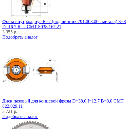
Фреза внутр.радиус R=2 (подшипник 791.003.00 - металл) S=8
D=16,7 R=2 CMT S938.167.21
3 955 р.
Подобрать аналог
Диск пазовый для концевой фрезы D=38,0 I=12,7 B=8,0 CMT
822.029.11
3 721 р.
Подобрать аналог