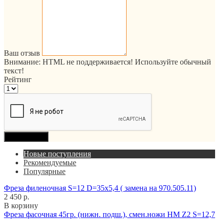
Ваш отзыв
Внимание:
HTML не поддерживается! Используйте обычный
текст!
Рейтинг
Продолжить
Новые поступления
Рекомендуемые
Популярные
Фреза филеночная S=12 D=35x5,4 ( замена на 970.505.11)
2 450 р.
В корзину
Фреза фасочная 45гр. (нижн. подш.), смен.ножи HM Z2 S=12,7