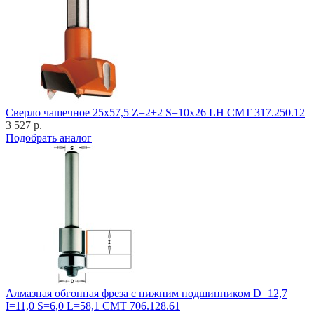
Cверло чашечное 25x57,5 Z=2+2 S=10x26 LH CMT 317.250.12
3 527 р.
Подобрать аналог
Алмазная обгонная фреза с нижним подшипником D=12,7
I=11,0 S=6,0 L=58,1 CMT 706.128.61