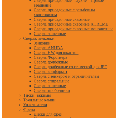
Сверла присадочные "глухие". Правое
вращение
Сверла присадочные с резьбовым
хвостовиком
Сверла присадочные сквозные
Сверла присадочные сквозные XTREME
Сверла присадочные сквозные монолитные
Сверла чашечные
Сверла, зенковки
Зенковки
Сверла ANUBA
Сверла HW для шкантов
Сверла Форстнера
Сверла долбежные
Сверла долбежные со стамеской для JET
Сверла конфирмат
Сверла с зенкером и ограничителем
Сверла спиральные
Сверла чашечные
Сверла-пробочники
Тиски, зажимы
Точильные камни
Уплотнители
Фрезы
Диски для фрез