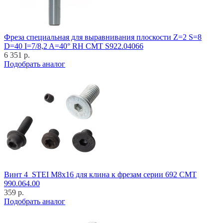
Фреза специальная для выравнивания плоскости Z=2 S=8
D=40 I=7/8,2 A=40° RH CMT S922.04066
6 351 р.
Подобрать аналог
Винт 4_STEI M8x16 для клина к фрезам серии 692 CMT
990.064.00
359 р.
Подобрать аналог