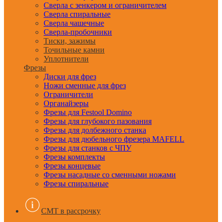
Сверла с зенкером и ограничителем
Сверла спиральные
Сверла чашечные
Сверла-пробочники
Тиски, зажимы
Точильные камни
Уплотнители
Фрезы
Диски для фрез
Ножи сменные для фрез
Ограничители
Органайзеры
Фрезы для Festool Domino
Фрезы для глубокого пазования
Фрезы для долбежного станка
Фрезы для дюбельного фрезера MAFELL
Фрезы для станков с ЧПУ
Фрезы комплекты
Фрезы концевые
Фрезы насадные со сменными ножами
Фрезы спиральные
CMT в рассрочку