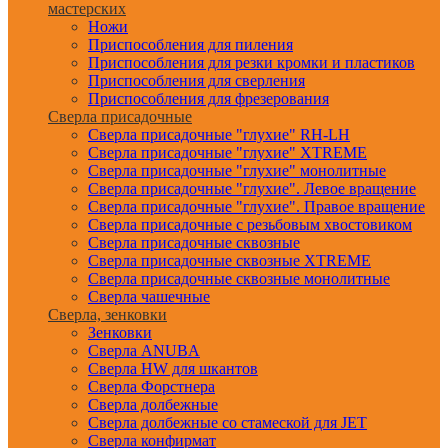
мастерских
Ножи
Приспособления для пиления
Приспособления для резки кромки и пластиков
Приспособления для сверления
Приспособления для фрезерования
Сверла присадочные
Сверла присадочные "глухие" RH-LH
Сверла присадочные "глухие" XTREME
Сверла присадочные "глухие" монолитные
Сверла присадочные "глухие". Левое вращение
Сверла присадочные "глухие". Правое вращение
Сверла присадочные с резьбовым хвостовиком
Сверла присадочные сквозные
Сверла присадочные сквозные XTREME
Сверла присадочные сквозные монолитные
Сверла чашечные
Сверла, зенковки
Зенковки
Сверла ANUBA
Сверла HW для шкантов
Сверла Форстнера
Сверла долбежные
Сверла долбежные со стамеской для JET
Сверла конфирмат