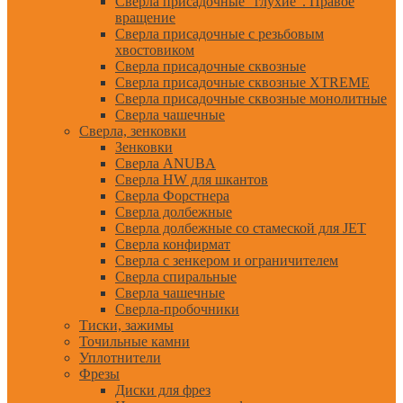
Сверла присадочные "глухие". Правое
вращение
Сверла присадочные с резьбовым
хвостовиком
Сверла присадочные сквозные
Сверла присадочные сквозные XTREME
Сверла присадочные сквозные монолитные
Сверла чашечные
Сверла, зенковки
Зенковки
Сверла ANUBA
Сверла HW для шкантов
Сверла Форстнера
Сверла долбежные
Сверла долбежные со стамеской для JET
Сверла конфирмат
Сверла с зенкером и ограничителем
Сверла спиральные
Сверла чашечные
Сверла-пробочники
Тиски, зажимы
Точильные камни
Уплотнители
Фрезы
Диски для фрез