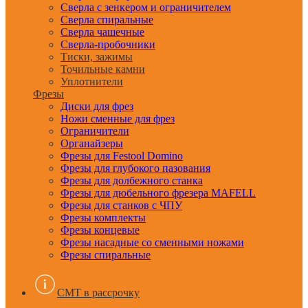
Сверла с зенкером и ограничителем
Сверла спиральные
Сверла чашечные
Сверла-пробочники
Тиски, зажимы
Точильные камни
Уплотнители
Фрезы
Диски для фрез
Ножи сменные для фрез
Ограничители
Органайзеры
Фрезы для Festool Domino
Фрезы для глубокого пазования
Фрезы для долбежного станка
Фрезы для дюбельного фрезера MAFELL
Фрезы для станков с ЧПУ
Фрезы комплекты
Фрезы концевые
Фрезы насадные со сменными ножами
Фрезы спиральные
CMT в рассрочку