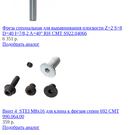
Фреза специальная для выравнивания плоскости Z=2 S=8
D=40 I=7/8,2 A=40° RH CMT S922.04066
6 351 р.
Подобрать аналог
Винт 4_STEI M8x16 для клина к фрезам серии 692 CMT
990.064.00
359 р.
Подобрать аналог