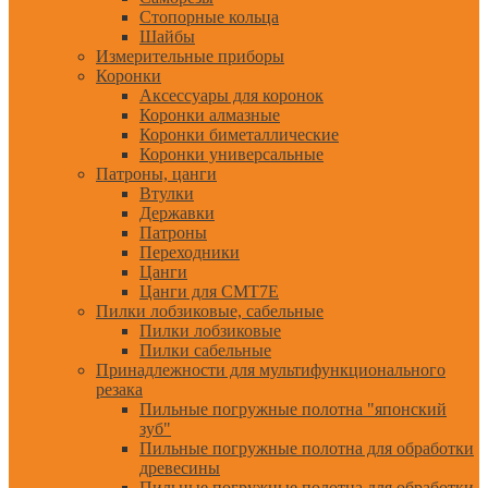
Стопорные кольца
Шайбы
Измерительные приборы
Коронки
Аксессуары для коронок
Коронки алмазные
Коронки биметаллические
Коронки универсальные
Патроны, цанги
Втулки
Державки
Патроны
Переходники
Цанги
Цанги для CMT7E
Пилки лобзиковые, сабельные
Пилки лобзиковые
Пилки сабельные
Принадлежности для мультифункционального
резака
Пильные погружные полотна "японский
зуб"
Пильные погружные полотна для обработки
древесины
Пильные погружные полотна для обработки