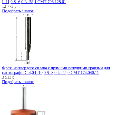
I=11,0 S=6,0 L=58,1 CMT 706.128.61
12 773 р.
Подобрать аналог
Фреза из твёрдого сплава с прямыми режущими гранями для
пантографа D=4,0 I=10,0 S=8,0 L=55,0 CMT 174.040.11
3 513 р.
Подобрать аналог