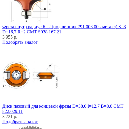
Фреза внутр.радиус R=2 (подшипник 791.003.00 - металл) S=8
D=16,7 R=2 CMT S938.167.21
3 955 р.
Подобрать аналог
Диск пазовый для концевой фрезы D=38,0 I=12,7 B=8,0 CMT
822.029.11
3 721 р.
Подобрать аналог