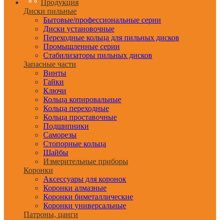
Продукция
Диски пильные
Бытовые/профессиональные серии
Диски установочные
Переходные кольца для пильных дисков
Промышленные серии
Стабилизаторы пильных дисков
Запасные части
Винты
Гайки
Ключи
Кольца копировальные
Кольца переходные
Кольца проставочные
Подшипники
Саморезы
Стопорные кольца
Шайбы
Измерительные приборы
Коронки
Аксессуары для коронок
Коронки алмазные
Коронки биметаллические
Коронки универсальные
Патроны, цанги