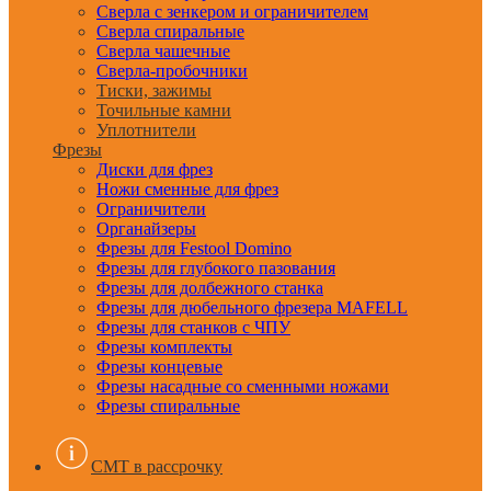
Сверла с зенкером и ограничителем
Сверла спиральные
Сверла чашечные
Сверла-пробочники
Тиски, зажимы
Точильные камни
Уплотнители
Фрезы
Диски для фрез
Ножи сменные для фрез
Ограничители
Органайзеры
Фрезы для Festool Domino
Фрезы для глубокого пазования
Фрезы для долбежного станка
Фрезы для дюбельного фрезера MAFELL
Фрезы для станков с ЧПУ
Фрезы комплекты
Фрезы концевые
Фрезы насадные со сменными ножами
Фрезы спиральные
CMT в рассрочку