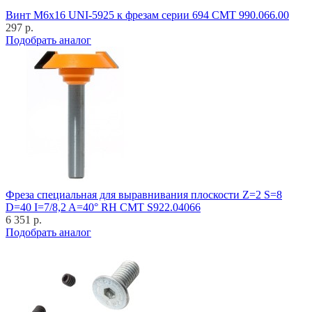
Винт M6x16 UNI-5925 к фрезам серии 694 CMT 990.066.00
297 р.
Подобрать аналог
Фреза специальная для выравнивания плоскости Z=2 S=8
D=40 I=7/8,2 A=40° RH CMT S922.04066
6 351 р.
Подобрать аналог