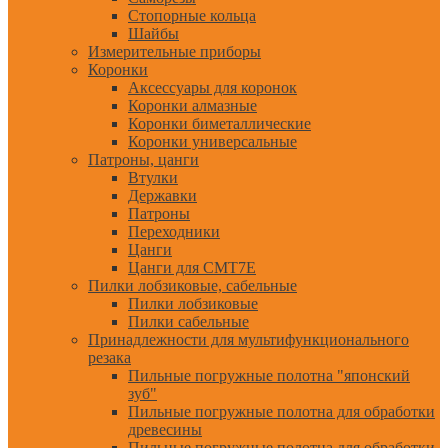
Стопорные кольца
Шайбы
Измерительные приборы
Коронки
Аксессуары для коронок
Коронки алмазные
Коронки биметаллические
Коронки универсальные
Патроны, цанги
Втулки
Державки
Патроны
Переходники
Цанги
Цанги для CMT7E
Пилки лобзиковые, сабельные
Пилки лобзиковые
Пилки сабельные
Принадлежности для мультифункционального
резака
Пильные погружные полотна "японский
зуб"
Пильные погружные полотна для обработки
древесины
Пильные погружные полотна для обработки