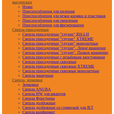
мастерских
Ножи
Приспособления для пиления
Приспособления для резки кромки и пластиков
Приспособления для сверления
Приспособления для фрезерования
Сверла присадочные
Сверла присадочные "глухие" RH-LH
Сверла присадочные "глухие" XTREME
Сверла присадочные "глухие" монолитные
Сверла присадочные "глухие". Левое вращение
Сверла присадочные "глухие". Правое вращение
Сверла присадочные с резьбовым хвостовиком
Сверла присадочные сквозные
Сверла присадочные сквозные XTREME
Сверла присадочные сквозные монолитные
Сверла чашечные
Сверла, зенковки
Зенковки
Сверла ANUBA
Сверла HW для шкантов
Сверла Форстнера
Сверла долбежные
Сверла долбежные со стамеской для JET
Сверла конфирмат