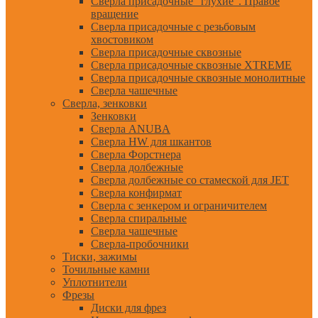
Сверла присадочные "глухие". Правое
вращение
Сверла присадочные с резьбовым
хвостовиком
Сверла присадочные сквозные
Сверла присадочные сквозные XTREME
Сверла присадочные сквозные монолитные
Сверла чашечные
Сверла, зенковки
Зенковки
Сверла ANUBA
Сверла HW для шкантов
Сверла Форстнера
Сверла долбежные
Сверла долбежные со стамеской для JET
Сверла конфирмат
Сверла с зенкером и ограничителем
Сверла спиральные
Сверла чашечные
Сверла-пробочники
Тиски, зажимы
Точильные камни
Уплотнители
Фрезы
Диски для фрез