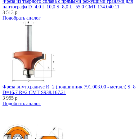
Фреза из твёрдого сплава с прямыми режущими гранями для
пантографа D=4,0 I=10,0 S=8,0 L=55,0 CMT 174.040.11
3 513 р.
Подобрать аналог
Фреза внутр.радиус R=2 (подшипник 791.003.00 - металл) S=8
D=16,7 R=2 CMT S938.167.21
3 955 р.
Подобрать аналог