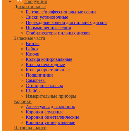
Продукция
Диски пильные
Бытовые/профессиональные серии
Диски установочные
Переходные кольца для пильных дисков
Промышленные серии
Стабилизаторы пильных дисков
Запасные части
Винты
Гайки
Ключи
Кольца копировальные
Кольца переходные
Кольца проставочные
Подшипники
Саморезы
Стопорные кольца
Шайбы
Измерительные приборы
Коронки
Аксессуары для коронок
Коронки алмазные
Коронки биметаллические
Коронки универсальные
Патроны, цанги