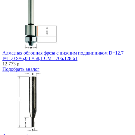
Алмазная обгонная фреза с нижним подшипником D=12,7
I=11,0 S=6,0 L=58,1 CMT 706.128.61
12 773 р.
Подобрать аналог