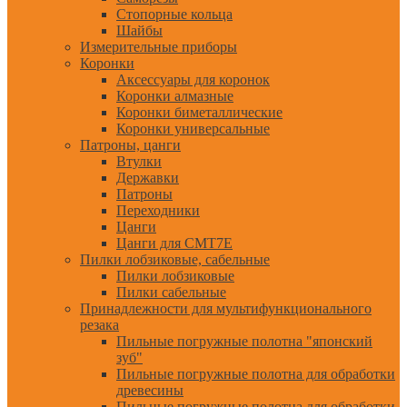
Стопорные кольца
Шайбы
Измерительные приборы
Коронки
Аксессуары для коронок
Коронки алмазные
Коронки биметаллические
Коронки универсальные
Патроны, цанги
Втулки
Державки
Патроны
Переходники
Цанги
Цанги для CMT7E
Пилки лобзиковые, сабельные
Пилки лобзиковые
Пилки сабельные
Принадлежности для мультифункционального
резака
Пильные погружные полотна "японский
зуб"
Пильные погружные полотна для обработки
древесины
Пильные погружные полотна для обработки