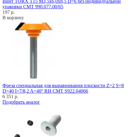
Винт TORX T15 M3,5x6,0x8,5 D=6 без индивидуальной
упаковки CMT 990.077.00/65
197 р.
В корзину
Фреза специальная для выравнивания плоскости Z=2 S=8
D=40 I=7/8,2 A=40° RH CMT S922.04066
6 351 р.
Подобрать аналог