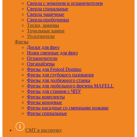
Сверла с зенкером и ограничителем
Сверла спиральные
Сверла чашечные
Сверла-пробочники
Тиски, зажимы
Точильные камни
Уплотнители
Фрезы
Диски для фрез
Ножи сменные для фрез
Ограничители
Органайзеры
Фрезы для Festool Domino
Фрезы для глубокого пазования
Фрезы для долбежного станка
Фрезы для дюбельного фрезера MAFELL
Фрезы для станков с ЧПУ
Фрезы комплекты
Фрезы концевые
Фрезы насадные со сменными ножами
Фрезы спиральные
CMT в рассрочку