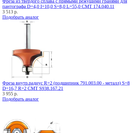
Фреза из твёрдого сплава с прямыми режущими гранями для
пантографа D=4,0 I=10,0 S=8,0 L=55,0 CMT 174.040.11
3 513 р.
Подобрать аналог
Фреза внутр.радиус R=2 (подшипник 791.003.00 - металл) S=8
D=16,7 R=2 CMT S938.167.21
3 955 р.
Подобрать аналог