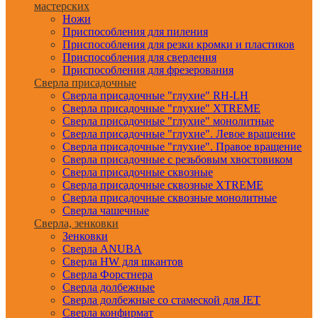
мастерских
Ножи
Приспособления для пиления
Приспособления для резки кромки и пластиков
Приспособления для сверления
Приспособления для фрезерования
Сверла присадочные
Сверла присадочные "глухие" RH-LH
Сверла присадочные "глухие" XTREME
Сверла присадочные "глухие" монолитные
Сверла присадочные "глухие". Левое вращение
Сверла присадочные "глухие". Правое вращение
Сверла присадочные с резьбовым хвостовиком
Сверла присадочные сквозные
Сверла присадочные сквозные XTREME
Сверла присадочные сквозные монолитные
Сверла чашечные
Сверла, зенковки
Зенковки
Сверла ANUBA
Сверла HW для шкантов
Сверла Форстнера
Сверла долбежные
Сверла долбежные со стамеской для JET
Сверла конфирмат