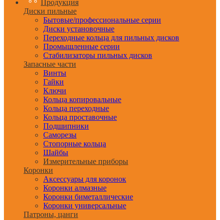
Продукция
Диски пильные
Бытовые/профессиональные серии
Диски установочные
Переходные кольца для пильных дисков
Промышленные серии
Стабилизаторы пильных дисков
Запасные части
Винты
Гайки
Ключи
Кольца копировальные
Кольца переходные
Кольца проставочные
Подшипники
Саморезы
Стопорные кольца
Шайбы
Измерительные приборы
Коронки
Аксессуары для коронок
Коронки алмазные
Коронки биметаллические
Коронки универсальные
Патроны, цанги