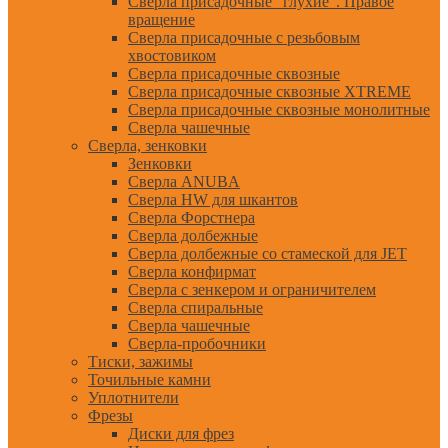
Сверла присадочные "глухие". Правое
вращение
Сверла присадочные с резьбовым
хвостовиком
Сверла присадочные сквозные
Сверла присадочные сквозные XTREME
Сверла присадочные сквозные монолитные
Сверла чашечные
Сверла, зенковки
Зенковки
Сверла ANUBA
Сверла HW для шкантов
Сверла Форстнера
Сверла долбежные
Сверла долбежные со стамеской для JET
Сверла конфирмат
Сверла с зенкером и ограничителем
Сверла спиральные
Сверла чашечные
Сверла-пробочники
Тиски, зажимы
Точильные камни
Уплотнители
Фрезы
Диски для фрез