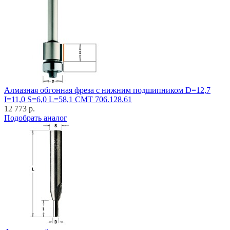
Алмазная обгонная фреза с нижним подшипником D=12,7
I=11,0 S=6,0 L=58,1 CMT 706.128.61
12 773 р.
Подобрать аналог