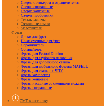
Сверла с зенкером и ограничителем
Сверла спиральные
Сверла чашечные
Сверла-пробочники
Тиски, зажимы
Точильные камни
Уплотнители
Фрезы
Диски для фрез
Ножи сменные для фрез
Ограничители
Органайзеры
Фрезы для Festool Domino
Фрезы для глубокого пазования
Фрезы для долбежного станка
Фрезы для дюбельного фрезера MAFELL
Фрезы для станков с ЧПУ
Фрезы комплекты
Фрезы концевые
Фрезы насадные со сменными ножами
Фрезы спиральные
CMT в рассрочку