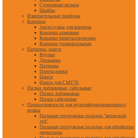
Стопорные кольца
Шайбы
Измерительные приборы
Коронки
Аксессуары для коронок
Коронки алмазные
Коронки биметаллические
Коронки универсальные
Патроны, цанги
Втулки
Державки
Патроны
Переходники
Цанги
Цанги для CMT7E
Пилки лобзиковые, сабельные
Пилки лобзиковые
Пилки сабельные
Принадлежности для мультифункционального
резака
Пильные погружные полотна "японский
зуб"
Пильные погружные полотна для обработки
древесины
Пильные погружные полотна для обработки