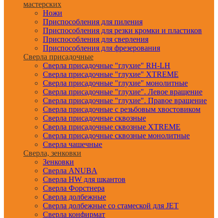
мастерских
Ножи
Приспособления для пиления
Приспособления для резки кромки и пластиков
Приспособления для сверления
Приспособления для фрезерования
Сверла присадочные
Сверла присадочные "глухие" RH-LH
Сверла присадочные "глухие" XTREME
Сверла присадочные "глухие" монолитные
Сверла присадочные "глухие". Левое вращение
Сверла присадочные "глухие". Правое вращение
Сверла присадочные с резьбовым хвостовиком
Сверла присадочные сквозные
Сверла присадочные сквозные XTREME
Сверла присадочные сквозные монолитные
Сверла чашечные
Сверла, зенковки
Зенковки
Сверла ANUBA
Сверла HW для шкантов
Сверла Форстнера
Сверла долбежные
Сверла долбежные со стамеской для JET
Сверла конфирмат