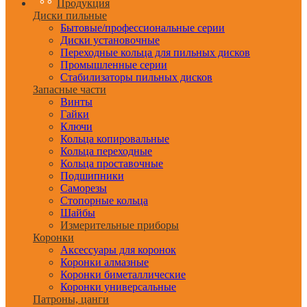
Продукция
Диски пильные
Бытовые/профессиональные серии
Диски установочные
Переходные кольца для пильных дисков
Промышленные серии
Стабилизаторы пильных дисков
Запасные части
Винты
Гайки
Ключи
Кольца копировальные
Кольца переходные
Кольца проставочные
Подшипники
Саморезы
Стопорные кольца
Шайбы
Измерительные приборы
Коронки
Аксессуары для коронок
Коронки алмазные
Коронки биметаллические
Коронки универсальные
Патроны, цанги