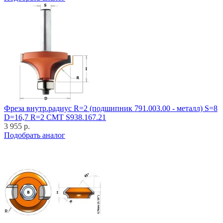
Фреза внутр.радиус R=2 (подшипник 791.003.00 - металл) S=8
D=16,7 R=2 CMT S938.167.21
3 955 р.
Подобрать аналог