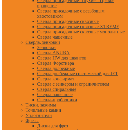
Сверла присадочные "глухие". Правое
вращение
Сверла присадочные с резьбовым
хвостовиком
Сверла присадочные сквозные
Сверла присадочные сквозные XTREME
Сверла присадочные сквозные монолитные
Сверла чашечные
Сверла, зенковки
Зенковки
Сверла ANUBA
Сверла HW для шкантов
Сверла Форстнера
Сверла долбежные
Сверла долбежные со стамеской для JET
Сверла конфирмат
Сверла с зенкером и ограничителем
Сверла спиральные
Сверла чашечные
Сверла-пробочники
Тиски, зажимы
Точильные камни
Уплотнители
Фрезы
Диски для фрез