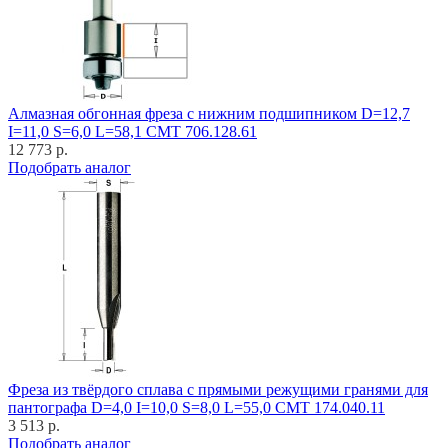
Алмазная обгонная фреза с нижним подшипником D=12,7
I=11,0 S=6,0 L=58,1 CMT 706.128.61
12 773 р.
Подобрать аналог
Фреза из твёрдого сплава с прямыми режущими гранями для
пантографа D=4,0 I=10,0 S=8,0 L=55,0 CMT 174.040.11
3 513 р.
Подобрать аналог