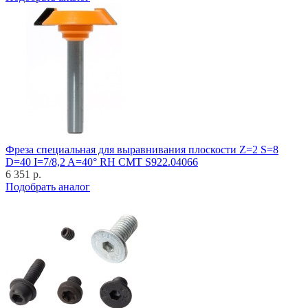
Фреза специальная для выравнивания плоскости Z=2 S=8
D=40 I=7/8,2 A=40° RH CMT S922.04066
6 351 р.
Подобрать аналог