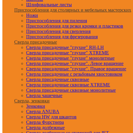
Шлифовальные листы
Приспособления для столярных и мебельных мастерских
Ножи
Приспособления для пиления
Приспособления для резки кромки и пластиков
Приспособления для сверления
Приспособления для фрезерования
Сверла присадочные
Сверла присадочные "глухие" RH-LH
Сверла присадочные "глухие" XTREME
Сверла присадочные "глухие" монолитные
Сверла присадочные "глухие". Левое вращение
Сверла присадочные "глухие". Правое вращение
Сверла присадочные с резьбовым хвостовиком
Сверла присадочные сквозные
Сверла присадочные сквозные XTREME
Сверла присадочные сквозные монолитные
Сверла чашечные
Сверла, зенковки
Зенковки
Сверла ANUBA
Сверла HW для шкантов
Сверла Форстнера
Сверла долбежные
Сверла долбежные со стамеской для JET