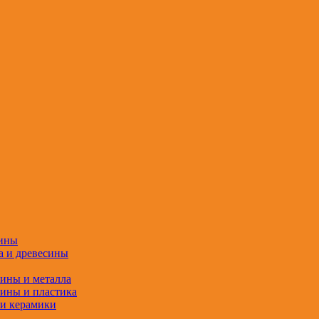
сины
а и древесины
сины и металла
сины и пластика
 и керамики