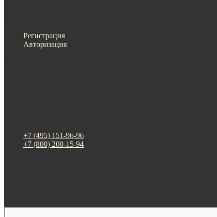
Меню
Назад
×
Личный кабинет
Регистрация
Авторизация
Информация
Настройки
Обратная связь
+7 (495) 151-96-96
+7 (800) 200-15-94
г. Москва. ул. Суздальская, д. 18г (ТЦ ТРИО)
Будни: 09:00 - 20:00
СБ-ВС: прием заказов
Москва
Яндекс Карты — транспорт, навигация, поиск мест