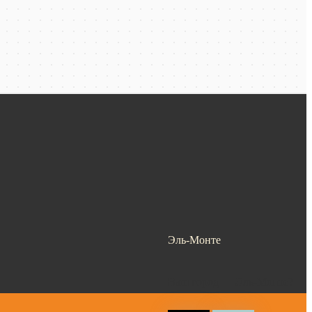
Эль-Монте
Ваш город —
Эль-Монте
?