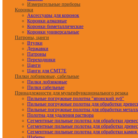
Измерительные приборы
Коронки
Аксессуары для коронок
Коронки алмазные
Коронки биметаллические
Коронки универсальные
Патроны, цанги
Втулки
Державки
Патроны
Переходники
Цанги
Цанги для CMT7E
Пилки лобзиковые, сабельные
Пилки лобзиковые
Пилки сабельные
Принадлежности для мультифункционального резака
Пильные погружные полотна "японский зуб"
Пильные погружные полотна для обработки древе
Пильные погружные полотна для обработки металл
Полотна для удаления раствора
Сегментные пильные полотна для обработки древе
Сегментные пильные полотна для обработки древе
Сегментные пильные полотна для обработки камня
Шаберы