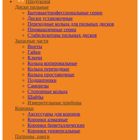
Продукция
Диски пильные
Бытовые/профессиональные серии
Диски установочные
Переходные кольца для пильных дисков
Промышленные серии
Стабилизаторы пильных дисков
Запасные части
Винты
Гайки
Ключи
Кольца копировальные
Кольца переходные
Кольца проставочные
Подшипники
Саморезы
Стопорные кольца
Шайбы
Измерительные приборы
Коронки
Аксессуары для коронок
Коронки алмазные
Коронки биметаллические
Коронки универсальные
Патроны, цанги