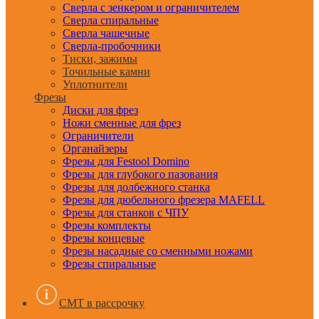
Сверла с зенкером и ограничителем
Сверла спиральные
Сверла чашечные
Сверла-пробочники
Тиски, зажимы
Точильные камни
Уплотнители
Фрезы
Диски для фрез
Ножи сменные для фрез
Ограничители
Органайзеры
Фрезы для Festool Domino
Фрезы для глубокого пазования
Фрезы для долбежного станка
Фрезы для дюбельного фрезера MAFELL
Фрезы для станков с ЧПУ
Фрезы комплекты
Фрезы концевые
Фрезы насадные со сменными ножами
Фрезы спиральные
CMT в рассрочку