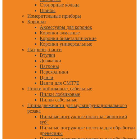
Стопорные кольца
Шайбы
Измерительные приборы
Коронки
Аксессуары для коронок
Коронки алмазные
Коронки биметаллические
Коронки универсальные
Патроны, цанги
Втулки
Державки
Патроны
Переходники
Цанги
Цанги для CMT7E
Пилки лобзиковые, сабельные
Пилки лобзиковые
Пилки сабельные
Принадлежности для мультифункционального
резака
Пильные погружные полотна "японский
зуб"
Пильные погружные полотна для обработки
древесины
Пильные погружные полотна для обработки