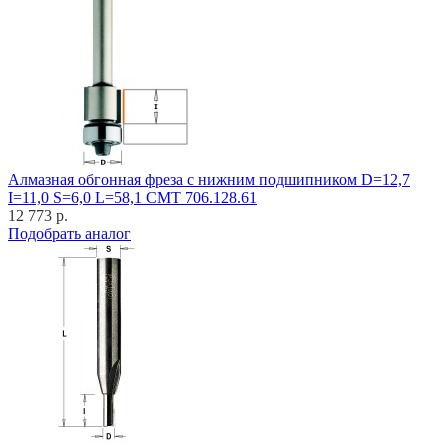
Алмазная обгонная фреза с нижним подшипником D=12,7
I=11,0 S=6,0 L=58,1 CMT 706.128.61
12 773 р.
Подобрать аналог