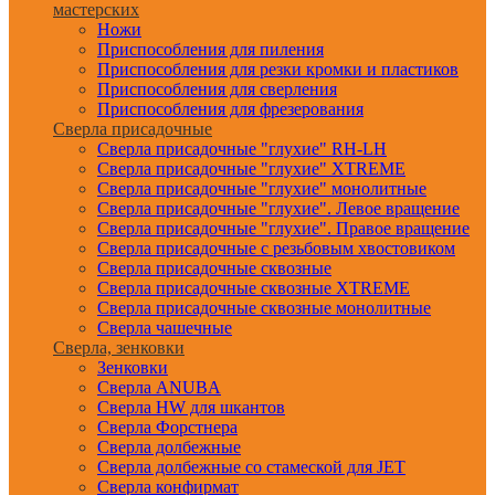
мастерских
Ножи
Приспособления для пиления
Приспособления для резки кромки и пластиков
Приспособления для сверления
Приспособления для фрезерования
Сверла присадочные
Сверла присадочные "глухие" RH-LH
Сверла присадочные "глухие" XTREME
Сверла присадочные "глухие" монолитные
Сверла присадочные "глухие". Левое вращение
Сверла присадочные "глухие". Правое вращение
Сверла присадочные с резьбовым хвостовиком
Сверла присадочные сквозные
Сверла присадочные сквозные XTREME
Сверла присадочные сквозные монолитные
Сверла чашечные
Сверла, зенковки
Зенковки
Сверла ANUBA
Сверла HW для шкантов
Сверла Форстнера
Сверла долбежные
Сверла долбежные со стамеской для JET
Сверла конфирмат