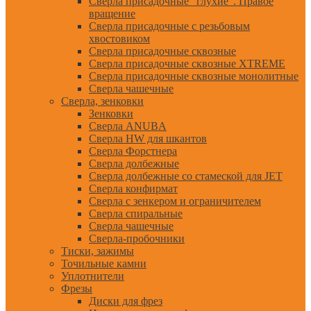
Сверла присадочные "глухие". Правое
вращение
Сверла присадочные с резьбовым
хвостовиком
Сверла присадочные сквозные
Сверла присадочные сквозные XTREME
Сверла присадочные сквозные монолитные
Сверла чашечные
Сверла, зенковки
Зенковки
Сверла ANUBA
Сверла HW для шкантов
Сверла Форстнера
Сверла долбежные
Сверла долбежные со стамеской для JET
Сверла конфирмат
Сверла с зенкером и ограничителем
Сверла спиральные
Сверла чашечные
Сверла-пробочники
Тиски, зажимы
Точильные камни
Уплотнители
Фрезы
Диски для фрез