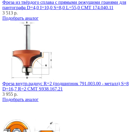
Фреза из твёрдого сплава с прямыми режущими гранями для
пантографа D=4,0 I=10,0 S=8,0 L=55,0 CMT 174.040.11
3 513 р.
Подобрать аналог
Фреза внутр.радиус R=2 (подшипник 791.003.00 - металл) S=8
D=16,7 R=2 CMT S938.167.21
3 955 р.
Подобрать аналог