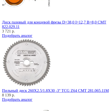
Диск пазовый для концевой фрезы D=38,0 I=12,7 B=8,0 CMT
822.029.11
3 721 р.
Подобрать аналог
Пильный диск 260X2.5/1.8X30 -3° TCG Z64 CMT 281.065.11M
8 139 р.
Подобрать аналог