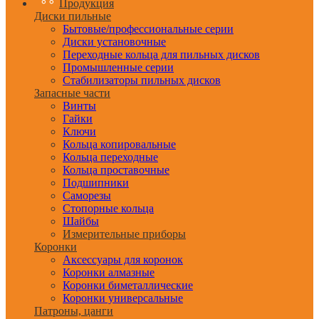
Продукция
Диски пильные
Бытовые/профессиональные серии
Диски установочные
Переходные кольца для пильных дисков
Промышленные серии
Стабилизаторы пильных дисков
Запасные части
Винты
Гайки
Ключи
Кольца копировальные
Кольца переходные
Кольца проставочные
Подшипники
Саморезы
Стопорные кольца
Шайбы
Измерительные приборы
Коронки
Аксессуары для коронок
Коронки алмазные
Коронки биметаллические
Коронки универсальные
Патроны, цанги