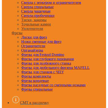
Сверла с зенкером и ограничителем
Сверла спиральные
Сверла чашечные
Сверла-пробочники
Тиски, зажимы
Точильные камни
Уплотнители
Фрезы
Диски для фрез
Ножи сменные для фрез
Ограничители
Органайзеры
Фрезы для Festool Domino
Фрезы для глубокого пазования
Фрезы для долбежного станка
Фрезы для дюбельного фрезера MAFELL
Фрезы для станков с ЧПУ
Фрезы комплекты
Фрезы концевые
Фрезы насадные со сменными ножами
Фрезы спиральные
CMT в рассрочку