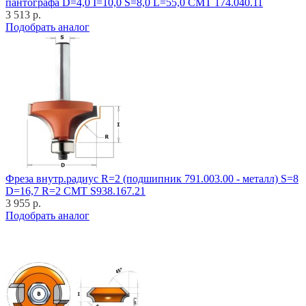
пантографа D=4,0 I=10,0 S=8,0 L=55,0 CMT 174.040.11
3 513 р.
Подобрать аналог
Фреза внутр.радиус R=2 (подшипник 791.003.00 - металл) S=8
D=16,7 R=2 CMT S938.167.21
3 955 р.
Подобрать аналог