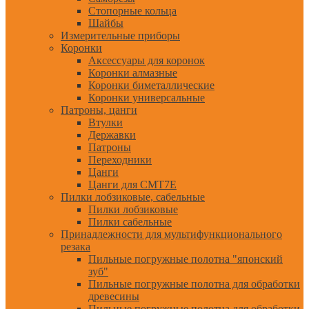
Стопорные кольца
Шайбы
Измерительные приборы
Коронки
Аксессуары для коронок
Коронки алмазные
Коронки биметаллические
Коронки универсальные
Патроны, цанги
Втулки
Державки
Патроны
Переходники
Цанги
Цанги для CMT7E
Пилки лобзиковые, сабельные
Пилки лобзиковые
Пилки сабельные
Принадлежности для мультифункционального
резака
Пильные погружные полотна "японский
зуб"
Пильные погружные полотна для обработки
древесины
Пильные погружные полотна для обработки