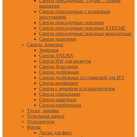
Сверла присадочные "глухие". Правое
вращение
Сверла присадочные с резьбовым
хвостовиком
Сверла присадочные сквозные
Сверла присадочные сквозные XTREME
Сверла присадочные сквозные монолитные
Сверла чашечные
Сверла, зенковки
Зенковки
Сверла ANUBA
Сверла HW для шкантов
Сверла Форстнера
Сверла долбежные
Сверла долбежные со стамеской для JET
Сверла конфирмат
Сверла с зенкером и ограничителем
Сверла спиральные
Сверла чашечные
Сверла-пробочники
Тиски, зажимы
Точильные камни
Уплотнители
Фрезы
Диски для фрез