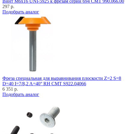
Винт M6x16 UNI-5925 к фрезам серии 694 CMT 990.066.00
297 р.
Подобрать аналог
Фреза специальная для выравнивания плоскости Z=2 S=8
D=40 I=7/8,2 A=40° RH CMT S922.04066
6 351 р.
Подобрать аналог