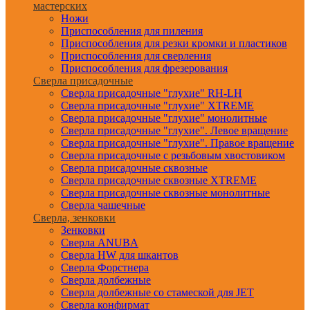
мастерских
Ножи
Приспособления для пиления
Приспособления для резки кромки и пластиков
Приспособления для сверления
Приспособления для фрезерования
Сверла присадочные
Сверла присадочные "глухие" RH-LH
Сверла присадочные "глухие" XTREME
Сверла присадочные "глухие" монолитные
Сверла присадочные "глухие". Левое вращение
Сверла присадочные "глухие". Правое вращение
Сверла присадочные с резьбовым хвостовиком
Сверла присадочные сквозные
Сверла присадочные сквозные XTREME
Сверла присадочные сквозные монолитные
Сверла чашечные
Сверла, зенковки
Зенковки
Сверла ANUBA
Сверла HW для шкантов
Сверла Форстнера
Сверла долбежные
Сверла долбежные со стамеской для JET
Сверла конфирмат