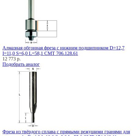
Алмазная обгонная фреза с нижним подшипником D=12,7
I=11,0 S=6,0 L=58,1 CMT 706.128.61
12 773 р.
Подобрать аналог
Фреза из твёрдого сплава с прямыми режущими гранями для