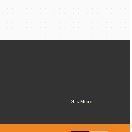
Эль-Монте
Ваш город —
Эль-Монте
?