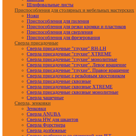
Шлифовальные листы
Приспособления для столярных и мебельных мастерских
Ножи
Приспособления для пиления
Приспособления для резки кромки и пластиков
Приспособления для сверления
Приспособления для фрезерования
Сверла присадочные
Сверла присадочные "глухие" RH-LH
Сверла присадочные "глухие" XTREME
Сверла присадочные "глухие" монолитные
Сверла присадочные "глухие". Левое вращение
Сверла присадочные "глухие". Правое вращение
Сверла присадочные с резьбовым хвостовиком
Сверла присадочные сквозные
Сверла присадочные сквозные XTREME
Сверла присадочные сквозные монолитные
Сверла чашечные
Сверла, зенковки
Зенковки
Сверла ANUBA
Сверла HW для шкантов
Сверла Форстнера
Сверла долбежные
Сверла долбежные со стамеской для JET