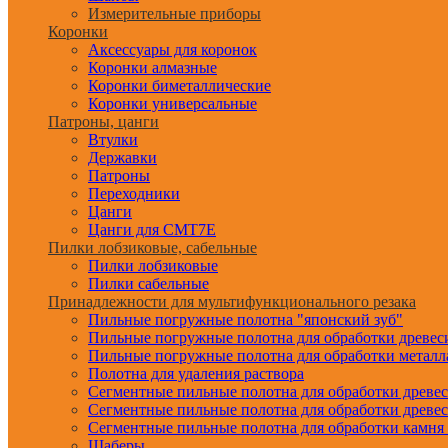
Измерительные приборы
Коронки
Аксессуары для коронок
Коронки алмазные
Коронки биметаллические
Коронки универсальные
Патроны, цанги
Втулки
Державки
Патроны
Переходники
Цанги
Цанги для CMT7E
Пилки лобзиковые, сабельные
Пилки лобзиковые
Пилки сабельные
Принадлежности для мультифункционального резака
Пильные погружные полотна "японский зуб"
Пильные погружные полотна для обработки древе
Пильные погружные полотна для обработки металл
Полотна для удаления раствора
Сегментные пильные полотна для обработки древе
Сегментные пильные полотна для обработки древе
Сегментные пильные полотна для обработки камня
Шаберы