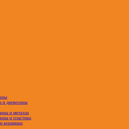
сины
а и древесины
сины и металла
сины и пластика
 и керамики