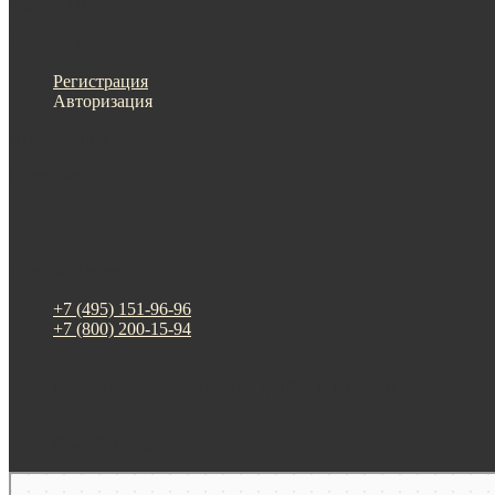
Меню
Назад
×
Личный кабинет
Регистрация
Авторизация
Информация
Настройки
Обратная связь
+7 (495) 151-96-96
+7 (800) 200-15-94
г. Москва. ул. Суздальская, д. 18г (ТЦ ТРИО)
Будни: 09:00 - 20:00
СБ-ВС: прием заказов
Москва
Яндекс Карты — транспорт, навигация, поиск мест