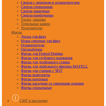
Сверла с зенкером и ограничителем
Сверла спиральные
Сверла чашечные
Сверла-пробочники
Тиски, зажимы
Точильные камни
Уплотнители
Фрезы
Диски для фрез
Ножи сменные для фрез
Ограничители
Органайзеры
Фрезы для Festool Domino
Фрезы для глубокого пазования
Фрезы для долбежного станка
Фрезы для дюбельного фрезера MAFELL
Фрезы для станков с ЧПУ
Фрезы комплекты
Фрезы концевые
Фрезы насадные со сменными ножами
Фрезы спиральные
CMT в рассрочку