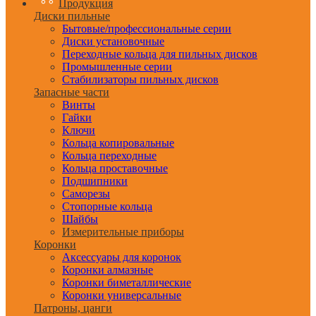
Продукция
Диски пильные
Бытовые/профессиональные серии
Диски установочные
Переходные кольца для пильных дисков
Промышленные серии
Стабилизаторы пильных дисков
Запасные части
Винты
Гайки
Ключи
Кольца копировальные
Кольца переходные
Кольца проставочные
Подшипники
Саморезы
Стопорные кольца
Шайбы
Измерительные приборы
Коронки
Аксессуары для коронок
Коронки алмазные
Коронки биметаллические
Коронки универсальные
Патроны, цанги