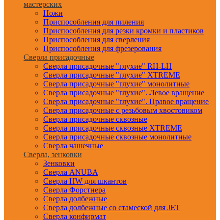
мастерских
Ножи
Приспособления для пиления
Приспособления для резки кромки и пластиков
Приспособления для сверления
Приспособления для фрезерования
Сверла присадочные
Сверла присадочные "глухие" RH-LH
Сверла присадочные "глухие" XTREME
Сверла присадочные "глухие" монолитные
Сверла присадочные "глухие". Левое вращение
Сверла присадочные "глухие". Правое вращение
Сверла присадочные с резьбовым хвостовиком
Сверла присадочные сквозные
Сверла присадочные сквозные XTREME
Сверла присадочные сквозные монолитные
Сверла чашечные
Сверла, зенковки
Зенковки
Сверла ANUBA
Сверла HW для шкантов
Сверла Форстнера
Сверла долбежные
Сверла долбежные со стамеской для JET
Сверла конфирмат