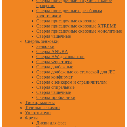
Сверла присадочные "глухие". Правое
вращение
Сверла присадочные с резьбовым
хвостовиком
Сверла присадочные сквозные
Сверла присадочные сквозные XTREME
Сверла присадочные сквозные монолитные
Сверла чашечные
Сверла, зенковки
Зенковки
Сверла ANUBA
Сверла HW для шкантов
Сверла Форстнера
Сверла долбежные
Сверла долбежные со стамеской для JET
Сверла конфирмат
Сверла с зенкером и ограничителем
Сверла спиральные
Сверла чашечные
Сверла-пробочники
Тиски, зажимы
Точильные камни
Уплотнители
Фрезы
Диски для фрез