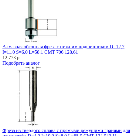
Алмазная обгонная фреза с нижним подшипником D=12,7
I=11,0 S=6,0 L=58,1 CMT 706.128.61
12 773 р.
Подобрать аналог
Фреза из твёрдого сплава с прямыми режущими гранями для
пантографа D=4,0 I=10,0 S=8,0 L=55,0 CMT 174.040.11