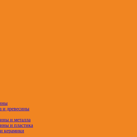
сины
а и древесины
сины и металла
сины и пластика
 и керамики