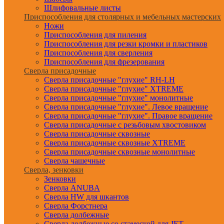
Шлифовальные листы
Приспособления для столярных и мебельных мастерских
Ножи
Приспособления для пиления
Приспособления для резки кромки и пластиков
Приспособления для сверления
Приспособления для фрезерования
Сверла присадочные
Сверла присадочные "глухие" RH-LH
Сверла присадочные "глухие" XTREME
Сверла присадочные "глухие" монолитные
Сверла присадочные "глухие". Левое вращение
Сверла присадочные "глухие". Правое вращение
Сверла присадочные с резьбовым хвостовиком
Сверла присадочные сквозные
Сверла присадочные сквозные XTREME
Сверла присадочные сквозные монолитные
Сверла чашечные
Сверла, зенковки
Зенковки
Сверла ANUBA
Сверла HW для шкантов
Сверла Форстнера
Сверла долбежные
Сверла долбежные со стамеской для JET