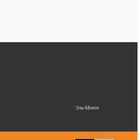
Эль-Монте
Ваш город —
Эль-Монте
?