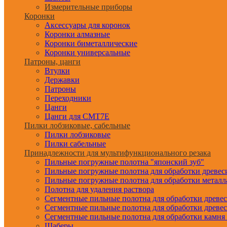
Измерительные приборы
Коронки
Аксессуары для коронок
Коронки алмазные
Коронки биметаллические
Коронки универсальные
Патроны, цанги
Втулки
Державки
Патроны
Переходники
Цанги
Цанги для CMT7E
Пилки лобзиковые, сабельные
Пилки лобзиковые
Пилки сабельные
Принадлежности для мультифункционального резака
Пильные погружные полотна "японский зуб"
Пильные погружные полотна для обработки древе
Пильные погружные полотна для обработки металл
Полотна для удаления раствора
Сегментные пильные полотна для обработки древе
Сегментные пильные полотна для обработки древе
Сегментные пильные полотна для обработки камня
Шаберы