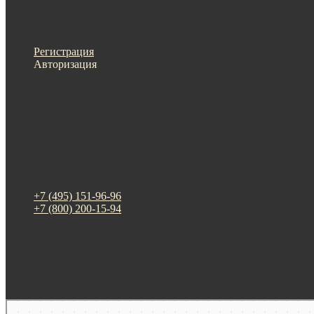
Меню
Назад
×
Личный кабинет
Регистрация
Авторизация
Информация
Настройки
Обратная связь
+7 (495) 151-96-96
+7 (800) 200-15-94
г. Москва. ул. Суздальская, д. 18г (ТЦ ТРИО)
Будни: 09:00 - 20:00
СБ-ВС: прием заказов
Москва
Яндекс Карты — транспорт, навигация, поиск мест